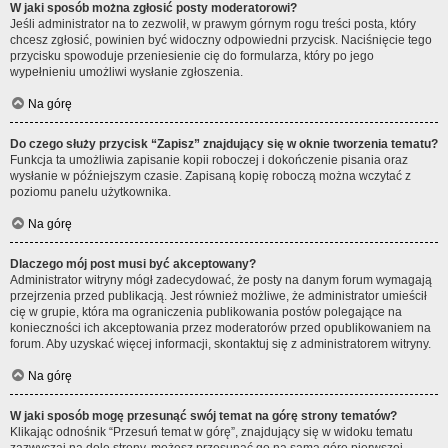
W jaki sposób można zgłosić posty moderatorowi?
Jeśli administrator na to zezwolił, w prawym górnym rogu treści posta, który
chcesz zgłosić, powinien być widoczny odpowiedni przycisk. Naciśnięcie tego
przycisku spowoduje przeniesienie cię do formularza, który po jego
wypełnieniu umożliwi wysłanie zgłoszenia.
Na górę
Do czego służy przycisk “Zapisz” znajdujący się w oknie tworzenia tematu?
Funkcja ta umożliwia zapisanie kopii roboczej i dokończenie pisania oraz
wysłanie w późniejszym czasie. Zapisaną kopię roboczą można wczytać z
poziomu panelu użytkownika.
Na górę
Dlaczego mój post musi być akceptowany?
Administrator witryny mógł zadecydować, że posty na danym forum wymagają
przejrzenia przed publikacją. Jest również możliwe, że administrator umieścił
cię w grupie, która ma ograniczenia publikowania postów polegające na
konieczności ich akceptowania przez moderatorów przed opublikowaniem na
forum. Aby uzyskać więcej informacji, skontaktuj się z administratorem witryny.
Na górę
W jaki sposób mogę przesunąć swój temat na górę strony tematów?
Klikając odnośnik “Przesuń temat w górę”, znajdujący się w widoku tematu