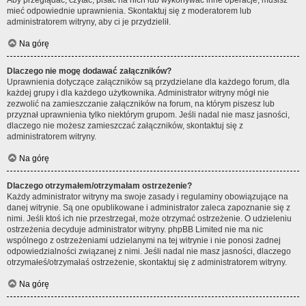
Aby przeglądać, czytać, pisać na nich lub wykonywać inne operacje, musisz
mieć odpowiednie uprawnienia. Skontaktuj się z moderatorem lub
administratorem witryny, aby ci je przydzielił.
Na górę
Dlaczego nie mogę dodawać załączników?
Uprawnienia dotyczące załączników są przydzielane dla każdego forum, dla
każdej grupy i dla każdego użytkownika. Administrator witryny mógł nie
zezwolić na zamieszczanie załączników na forum, na którym piszesz lub
przyznał uprawnienia tylko niektórym grupom. Jeśli nadal nie masz jasności,
dlaczego nie możesz zamieszczać załączników, skontaktuj się z
administratorem witryny.
Na górę
Dlaczego otrzymałem/otrzymałam ostrzeżenie?
Każdy administrator witryny ma swoje zasady i regulaminy obowiązujące na
danej witrynie. Są one opublikowane i administrator zaleca zapoznanie się z
nimi. Jeśli ktoś ich nie przestrzegał, może otrzymać ostrzeżenie. O udzieleniu
ostrzeżenia decyduje administrator witryny. phpBB Limited nie ma nic
wspólnego z ostrzeżeniami udzielanymi na tej witrynie i nie ponosi żadnej
odpowiedzialności związanej z nimi. Jeśli nadal nie masz jasności, dlaczego
otrzymałeś/otrzymałaś ostrzeżenie, skontaktuj się z administratorem witryny.
Na górę