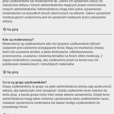
grup użytkowników lub moderatorów itp. Zakres ich uprawnień zależy od
założyciela witryny i innych administratorów mających prawo nominowania
nowych administratorów. Administratorzy mogą mieć pełne uprawnienia
moderatorów na wszystkich forach utworzonych na witrynie. Zakres uprawnień
moderacyjnych uzależniony jest od uprawnień nadanych przez założyciela
witryny.
Na górę
Kim są moderatorzy?
Moderatorzy są użytkownikami albo też grupami użytkowników, których
zadaniem jest codzienne przeglądanie forów. Mają oni możliwość zmiany
treści lub usuwania postów, a także blokowania, odblokowywania,
przenoszenia, usuwania i dzielenia tematów na forum, które moderują. Z
reguły moderatorzy czuwają, aby użytkownicy pisali na temat oraz nie
publikowali niewłaściwych i obraźliwych materiałów.
Na górę
Co to są grupy użytkowników?
Grupy użytkowników, to grupy, na jakie administratorzy dzielą całą społeczność
witryny, aby łatwiej było nimi zarządzać. Każdy użytkownik może należeć do
wielu grup, a każda grupa może mieć swoje własne uprawnienia. Dzięki temu
administratorzy mogą łatwo zmieniać uprawnienia wielu użytkowników naraz,
nadawać uprawnienia moderatora lub dawać dostęp użytkownikom do
prywatnego forum.