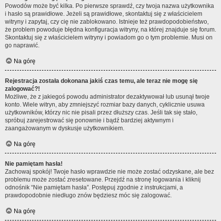
Powodów może być kilka. Po pierwsze sprawdź, czy twoja nazwa użytkownika
i hasło są prawidłowe. Jeżeli są prawidłowe, skontaktuj się z właścicielem
witryny i zapytaj, czy cię nie zablokowano. Istnieje też prawdopodobieństwo,
że problem powoduje błędna konfiguracja witryny, na której znajduje się forum.
Skontaktuj się z właścicielem witryny i powiadom go o tym problemie. Musi on
go naprawić.
Na górę
Rejestracja została dokonana jakiś czas temu, ale teraz nie mogę się
zalogować?!
Możliwe, że z jakiegoś powodu administrator dezaktywował lub usunął twoje
konto. Wiele witryn, aby zmniejszyć rozmiar bazy danych, cyklicznie usuwa
użytkowników, którzy nic nie pisali przez dłuższy czas. Jeśli tak się stało,
spróbuj zarejestrować się ponownie i bądź bardziej aktywnym i
zaangażowanym w dyskusje użytkownikiem.
Na górę
Nie pamiętam hasła!
Zachowaj spokój! Twoje hasło wprawdzie nie może zostać odzyskane, ale bez
problemu może zostać zresetowane. Przejdź na stronę logowania i kliknij
odnośnik “Nie pamiętam hasła”. Postępuj zgodnie z instrukcjami, a
prawdopodobnie niedługo znów będziesz móc się zalogować.
Na górę