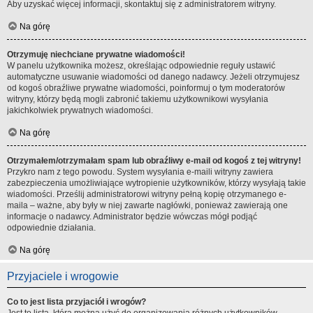
Aby uzyskać więcej informacji, skontaktuj się z administratorem witryny.
Na górę
Otrzymuję niechciane prywatne wiadomości!
W panelu użytkownika możesz, określając odpowiednie reguły ustawić
automatyczne usuwanie wiadomości od danego nadawcy. Jeżeli otrzymujesz
od kogoś obraźliwe prywatne wiadomości, poinformuj o tym moderatorów
witryny, którzy będą mogli zabronić takiemu użytkownikowi wysyłania
jakichkolwiek prywatnych wiadomości.
Na górę
Otrzymałem/otrzymałam spam lub obraźliwy e-mail od kogoś z tej witryny!
Przykro nam z tego powodu. System wysyłania e-maili witryny zawiera
zabezpieczenia umożliwiające wytropienie użytkowników, którzy wysyłają takie
wiadomości. Prześlij administratorowi witryny pełną kopię otrzymanego e-
maila – ważne, aby były w niej zawarte nagłówki, ponieważ zawierają one
informacje o nadawcy. Administrator będzie wówczas mógł podjąć
odpowiednie działania.
Na górę
Przyjaciele i wrogowie
Co to jest lista przyjaciół i wrogów?