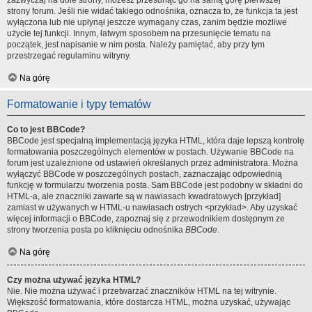
zazwyczaj na dole strony, możesz przesunąć go na samą górę pierwszej
strony forum. Jeśli nie widać takiego odnośnika, oznacza to, że funkcja ta jest
wyłączona lub nie upłynął jeszcze wymagany czas, zanim będzie możliwe
użycie tej funkcji. Innym, łatwym sposobem na przesunięcie tematu na
początek, jest napisanie w nim posta. Należy pamiętać, aby przy tym
przestrzegać regulaminu witryny.
Na górę
Formatowanie i typy tematów
Co to jest BBCode?
BBCode jest specjalną implementacją języka HTML, która daje lepszą kontrolę
formatowania poszczególnych elementów w postach. Używanie BBCode na
forum jest uzależnione od ustawień określanych przez administratora. Można
wyłączyć BBCode w poszczególnych postach, zaznaczając odpowiednią
funkcję w formularzu tworzenia posta. Sam BBCode jest podobny w składni do
HTML-a, ale znaczniki zawarte są w nawiasach kwadratowych [przykład]
zamiast w używanych w HTML-u nawiasach ostrych <przykład>. Aby uzyskać
więcej informacji o BBCode, zapoznaj się z przewodnikiem dostępnym ze
strony tworzenia posta po kliknięciu odnośnika
BBCode
.
Na górę
Czy można używać języka HTML?
Nie. Nie można używać i przetwarzać znaczników HTML na tej witrynie.
Większość formatowania, które dostarcza HTML, można uzyskać, używając