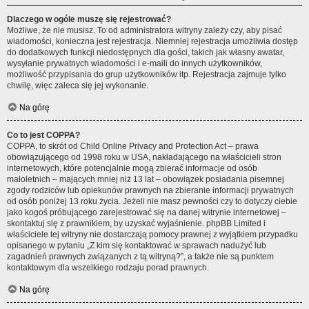
Dlaczego w ogóle muszę się rejestrować?
Możliwe, że nie musisz. To od administratora witryny zależy czy, aby pisać
wiadomości, konieczna jest rejestracja. Niemniej rejestracja umożliwia dostęp
do dodatkowych funkcji niedostępnych dla gości, takich jak własny awatar,
wysyłanie prywatnych wiadomości i e-maili do innych użytkowników,
możliwość przypisania do grup użytkowników itp. Rejestracja zajmuje tylko
chwilę, więc zaleca się jej wykonanie.
Na górę
Co to jest COPPA?
COPPA, to skrót od Child Online Privacy and Protection Act – prawa
obowiązującego od 1998 roku w USA, nakładającego na właścicieli stron
internetowych, które potencjalnie mogą zbierać informacje od osób
małoletnich – mających mniej niż 13 lat – obowiązek posiadania pisemnej
zgody rodziców lub opiekunów prawnych na zbieranie informacji prywatnych
od osób poniżej 13 roku życia. Jeżeli nie masz pewności czy to dotyczy ciebie
jako kogoś próbującego zarejestrować się na danej witrynie internetowej –
skontaktuj się z prawnikiem, by uzyskać wyjaśnienie. phpBB Limited i
właściciele tej witryny nie dostarczają pomocy prawnej z wyjątkiem przypadku
opisanego w pytaniu „Z kim się kontaktować w sprawach nadużyć lub
zagadnień prawnych związanych z tą witryną?”, a także nie są punktem
kontaktowym dla wszelkiego rodzaju porad prawnych.
Na górę