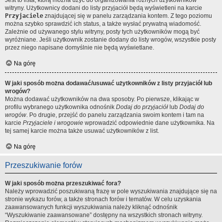
Jest to lista, którą można użyć do organizowania różnych użytkowników
witryny. Użytkownicy dodani do listy przyjaciół będą wyświetleni na karcie
Przyjaciele
znajdującej się w panelu zarządzania kontem. Z tego poziomu
można szybko sprawdzić ich status, a także wysłać prywatną wiadomość.
Zależnie od używanego stylu witryny, posty tych użytkowników mogą być
wyróżniane. Jeśli użytkownik zostanie dodany do listy wrogów, wszystkie posty
przez niego napisane domyślnie nie będą wyświetlane.
Na górę
W jaki sposób można dodawać/usuwać użytkowników z listy przyjaciół lub
wrogów?
Można dodawać użytkowników na dwa sposoby. Po pierwsze, klikając w
profilu wybranego użytkownika odnośnik
Dodaj do przyjaciół
lub
Dodaj do
wrogów
. Po drugie, przejść do panelu zarządzania swoim kontem i tam na
karcie
Przyjaciele i wrogowie
wprowadzić odpowiednie dane użytkownika. Na
tej samej karcie można także usuwać użytkowników z list.
Na górę
Przeszukiwanie forów
W jaki sposób można przeszukiwać fora?
Należy wprowadzić poszukiwaną frazę w pole wyszukiwania znajdujące się na
stronie wykazu forów, a także stronach forów i tematów. W celu uzyskania
zaawansowanych funkcji wyszukiwania należy kliknąć odnośnik
“Wyszukiwanie zaawansowane” dostępny na wszystkich stronach witryny.