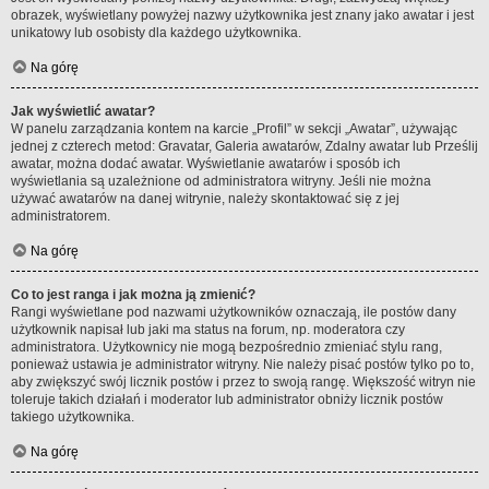
obrazek, wyświetlany powyżej nazwy użytkownika jest znany jako awatar i jest
unikatowy lub osobisty dla każdego użytkownika.
Na górę
Jak wyświetlić awatar?
W panelu zarządzania kontem na karcie „Profil” w sekcji „Awatar”, używając
jednej z czterech metod: Gravatar, Galeria awatarów, Zdalny awatar lub Prześlij
awatar, można dodać awatar. Wyświetlanie awatarów i sposób ich
wyświetlania są uzależnione od administratora witryny. Jeśli nie można
używać awatarów na danej witrynie, należy skontaktować się z jej
administratorem.
Na górę
Co to jest ranga i jak można ją zmienić?
Rangi wyświetlane pod nazwami użytkowników oznaczają, ile postów dany
użytkownik napisał lub jaki ma status na forum, np. moderatora czy
administratora. Użytkownicy nie mogą bezpośrednio zmieniać stylu rang,
ponieważ ustawia je administrator witryny. Nie należy pisać postów tylko po to,
aby zwiększyć swój licznik postów i przez to swoją rangę. Większość witryn nie
toleruje takich działań i moderator lub administrator obniży licznik postów
takiego użytkownika.
Na górę