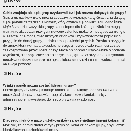
Na górę
Gdzie znajduje się spis grup użytkowników i jak można dołączyć do grupy?
Spis grup użytkowników można zobaczyć, otwierając kartę
Grupy
znajdującą
się w panelu zarządzania kontem, który otwiera się po kliknięciu odnośnika
Moje konto
. Nie wszystkie grupy są dostępne dla każdego. Niektóre mogą
wymagać akceptacji przyjęcia nowego członka, niektóre mogą być zamknięte,
a jeszcze inne mogą mieć ukrytych członków. Użytkownik może poprosić o
przyjęcie do danej grupy, naciskając odpowiedni przycisk. Prośba o przyjęcie
do grupy, która wymaga akceptacji przyjęcia nowego członka, musi zostać
zaakceptowana przez lidera grupy. Może on poprosić użytkownika o podanie
wyjaśnień, dlaczego chce on dołączyć do tej grupy. W przypadku otrzymania
negatywnej decyzji proszę nie nękać lidera grupy pytaniami – widocznie miał
on swoje powody.
Na górę
W jaki sposób można zostać liderem grupy?
Lidera grupy zazwyczaj mianuje administrator witryny podczas tworzenia
grupy. Jeśli chcesz utworzyć grupę użytkowników, skontaktuj się z
administratorem, wysyłając do niego prywatną wiadomość.
Na górę
Dlaczego niektóre nazwy użytkowników są wyświetlane innymi kolorami?
Możliwe, że administrator witryny przypisał kolor członkom grupy, aby ułatwić
identyfikowanie członków tej grupy.