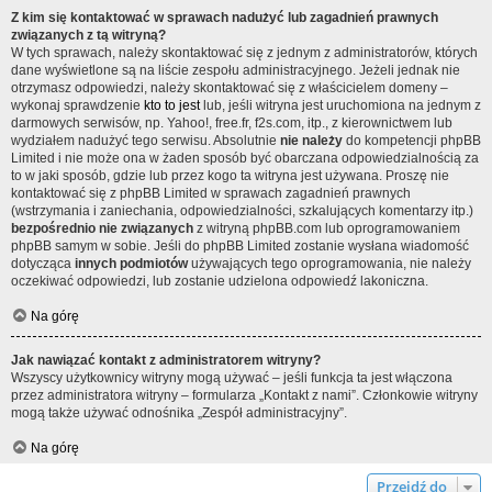
Z kim się kontaktować w sprawach nadużyć lub zagadnień prawnych
związanych z tą witryną?
W tych sprawach, należy skontaktować się z jednym z administratorów, których
dane wyświetlone są na liście zespołu administracyjnego. Jeżeli jednak nie
otrzymasz odpowiedzi, należy skontaktować się z właścicielem domeny –
wykonaj sprawdzenie
kto to jest
lub, jeśli witryna jest uruchomiona na jednym z
darmowych serwisów, np. Yahoo!, free.fr, f2s.com, itp., z kierownictwem lub
wydziałem nadużyć tego serwisu. Absolutnie
nie należy
do kompetencji phpBB
Limited i nie może ona w żaden sposób być obarczana odpowiedzialnością za
to w jaki sposób, gdzie lub przez kogo ta witryna jest używana. Proszę nie
kontaktować się z phpBB Limited w sprawach zagadnień prawnych
(wstrzymania i zaniechania, odpowiedzialności, szkalujących komentarzy itp.)
bezpośrednio nie związanych
z witryną phpBB.com lub oprogramowaniem
phpBB samym w sobie. Jeśli do phpBB Limited zostanie wysłana wiadomość
dotycząca
innych podmiotów
używających tego oprogramowania, nie należy
oczekiwać odpowiedzi, lub zostanie udzielona odpowiedź lakoniczna.
Na górę
Jak nawiązać kontakt z administratorem witryny?
Wszyscy użytkownicy witryny mogą używać – jeśli funkcja ta jest włączona
przez administratora witryny – formularza „Kontakt z nami”. Członkowie witryny
mogą także używać odnośnika „Zespół administracyjny”.
Na górę
Przejdź do