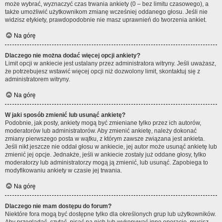
może wybrać, wyznaczyć czas trwania ankiety (0 – bez limitu czasowego), a
także umożliwić użytkownikom zmianę wcześniej oddanego głosu. Jeśli nie
widzisz etykiety, prawdopodobnie nie masz uprawnień do tworzenia ankiet.
Na górę
Dlaczego nie można dodać więcej opcji ankiety?
Limit opcji w ankiecie jest ustalany przez administratora witryny. Jeśli uważasz,
że potrzebujesz wstawić więcej opcji niż dozwolony limit, skontaktuj się z
administratorem witryny.
Na górę
W jaki sposób zmienić lub usunąć ankietę?
Podobnie, jak posty, ankiety mogą być zmieniane tylko przez ich autorów,
moderatorów lub administratorów. Aby zmienić ankietę, należy dokonać
zmiany pierwszego posta w wątku, z którym zawsze związana jest ankieta.
Jeśli nikt jeszcze nie oddał głosu w ankiecie, jej autor może usunąć ankietę lub
zmienić jej opcje. Jednakże, jeśli w ankiecie zostały już oddane głosy, tylko
moderatorzy lub administratorzy mogą ją zmienić, lub usunąć. Zapobiega to
modyfikowaniu ankiety w czasie jej trwania.
Na górę
Dlaczego nie mam dostępu do forum?
Niektóre fora mogą być dostępne tylko dla określonych grup lub użytkowników.