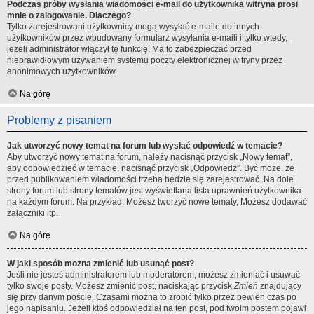
Podczas próby wysłania wiadomości e-mail do użytkownika witryna prosi
mnie o zalogowanie. Dlaczego?
Tylko zarejestrowani użytkownicy mogą wysyłać e-maile do innych
użytkowników przez wbudowany formularz wysyłania e-maili i tylko wtedy,
jeżeli administrator włączył tę funkcję. Ma to zabezpieczać przed
nieprawidłowym używaniem systemu poczty elektronicznej witryny przez
anonimowych użytkowników.
Na górę
Problemy z pisaniem
Jak utworzyć nowy temat na forum lub wysłać odpowiedź w temacie?
Aby utworzyć nowy temat na forum, należy nacisnąć przycisk „Nowy temat”,
aby odpowiedzieć w temacie, nacisnąć przycisk „Odpowiedz”. Być może, że
przed publikowaniem wiadomości trzeba będzie się zarejestrować. Na dole
strony forum lub strony tematów jest wyświetlana lista uprawnień użytkownika
na każdym forum. Na przykład: Możesz tworzyć nowe tematy, Możesz dodawać
załączniki itp.
Na górę
W jaki sposób można zmienić lub usunąć post?
Jeśli nie jesteś administratorem lub moderatorem, możesz zmieniać i usuwać
tylko swoje posty. Możesz zmienić post, naciskając przycisk
Zmień
znajdujący
się przy danym poście. Czasami można to zrobić tylko przez pewien czas po
jego napisaniu. Jeżeli ktoś odpowiedział na ten post, pod twoim postem pojawi