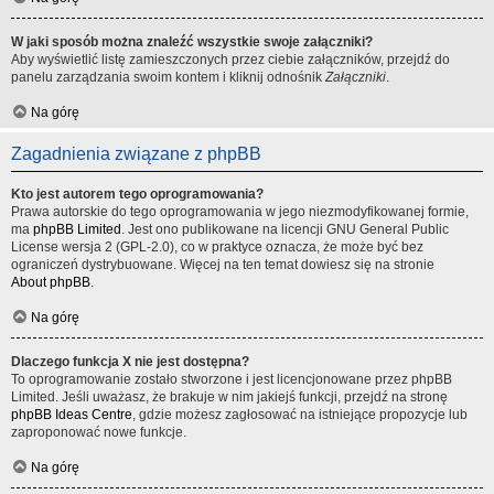
W jaki sposób można znaleźć wszystkie swoje załączniki?
Aby wyświetlić listę zamieszczonych przez ciebie załączników, przejdź do
panelu zarządzania swoim kontem i kliknij odnośnik
Załączniki
.
Na górę
Zagadnienia związane z phpBB
Kto jest autorem tego oprogramowania?
Prawa autorskie do tego oprogramowania w jego niezmodyfikowanej formie,
ma
phpBB Limited
. Jest ono publikowane na licencji GNU General Public
License wersja 2 (GPL-2.0), co w praktyce oznacza, że może być bez
ograniczeń dystrybuowane. Więcej na ten temat dowiesz się na stronie
About phpBB
.
Na górę
Dlaczego funkcja X nie jest dostępna?
To oprogramowanie zostało stworzone i jest licencjonowane przez phpBB
Limited. Jeśli uważasz, że brakuje w nim jakiejś funkcji, przejdź na stronę
phpBB Ideas Centre
, gdzie możesz zagłosować na istniejące propozycje lub
zaproponować nowe funkcje.
Na górę