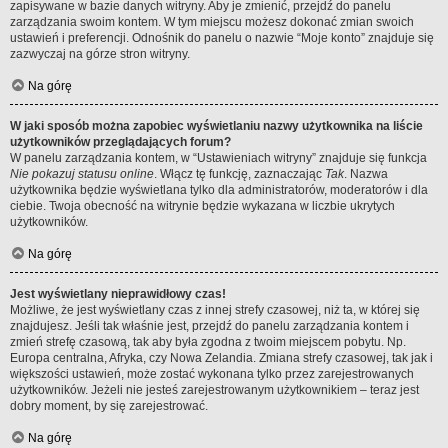
zapisywane w bazie danych witryny. Aby je zmienić, przejdź do panelu
zarządzania swoim kontem. W tym miejscu możesz dokonać zmian swoich
ustawień i preferencji. Odnośnik do panelu o nazwie “Moje konto” znajduje się
zazwyczaj na górze stron witryny.
Na górę
W jaki sposób można zapobiec wyświetlaniu nazwy użytkownika na liście
użytkowników przeglądających forum?
W panelu zarządzania kontem, w “Ustawieniach witryny” znajduje się funkcja
Nie pokazuj statusu online
. Włącz tę funkcję, zaznaczając
Tak
. Nazwa
użytkownika będzie wyświetlana tylko dla administratorów, moderatorów i dla
ciebie. Twoja obecność na witrynie będzie wykazana w liczbie ukrytych
użytkowników.
Na górę
Jest wyświetlany nieprawidłowy czas!
Możliwe, że jest wyświetlany czas z innej strefy czasowej, niż ta, w której się
znajdujesz. Jeśli tak właśnie jest, przejdź do panelu zarządzania kontem i
zmień strefę czasową, tak aby była zgodna z twoim miejscem pobytu. Np.
Europa centralna, Afryka, czy Nowa Zelandia. Zmiana strefy czasowej, tak jak i
większości ustawień, może zostać wykonana tylko przez zarejestrowanych
użytkowników. Jeżeli nie jesteś zarejestrowanym użytkownikiem – teraz jest
dobry moment, by się zarejestrować.
Na górę