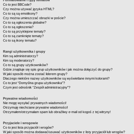
Formatowanie i typy tematów
Co to jest BBCode?
Czy można używać języka HTML?
Co to są są emotikony?
Czy można umieszczać obrazki w poście?
Co to są ogłoszenia globalne?
Co to są ogłoszenia?
Co to są przyklejone tematy?
Co to są zamknięte tematy?
Co to są ikony tematu?
Rangi użytkownika i grupy
Kim są administratorzy?
Kim są moderatorzy?
Co to są grupy użytkowników?
Gdzie znajduje się spis grup użytkowników i jak można dołączyć do grupy?
W jaki sposób można zostać liderem grupy?
Dlaczego niektóre nazwy użytkowników są wyświetlane innymi kolorami?
Co to jest “Domyślna grupa użytkownika”?
Czym jest odnośnik “Zespół administracyjny”?
Prywatne wiadomości
Nie mogę wysyłać prywatnych wiadomości!
Otrzymuję niechciane prywatne wiadomości!
Otrzymałem/otrzymałam spam lub obraźliwy e-mail od kogoś z tej witryny!
Przyjaciele i wrogowie
Co to jest lista przyjaciół i wrogów?
W jaki sposób można dodawać/usuwać użytkowników z listy przyjaciół lub wrogów?