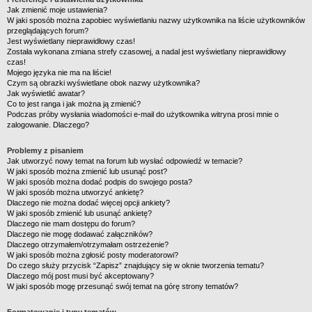
Jak zmienić moje ustawienia?
W jaki sposób można zapobiec wyświetlaniu nazwy użytkownika na liście użytkowników
przeglądających forum?
Jest wyświetlany nieprawidłowy czas!
Została wykonana zmiana strefy czasowej, a nadal jest wyświetlany nieprawidłowy
czas!
Mojego języka nie ma na liście!
Czym są obrazki wyświetlane obok nazwy użytkownika?
Jak wyświetlić awatar?
Co to jest ranga i jak można ją zmienić?
Podczas próby wysłania wiadomości e-mail do użytkownika witryna prosi mnie o
zalogowanie. Dlaczego?
Problemy z pisaniem
Jak utworzyć nowy temat na forum lub wysłać odpowiedź w temacie?
W jaki sposób można zmienić lub usunąć post?
W jaki sposób można dodać podpis do swojego posta?
W jaki sposób można utworzyć ankietę?
Dlaczego nie można dodać więcej opcji ankiety?
W jaki sposób zmienić lub usunąć ankietę?
Dlaczego nie mam dostępu do forum?
Dlaczego nie mogę dodawać załączników?
Dlaczego otrzymałem/otrzymałam ostrzeżenie?
W jaki sposób można zgłosić posty moderatorowi?
Do czego służy przycisk “Zapisz” znajdujący się w oknie tworzenia tematu?
Dlaczego mój post musi być akceptowany?
W jaki sposób mogę przesunąć swój temat na górę strony tematów?