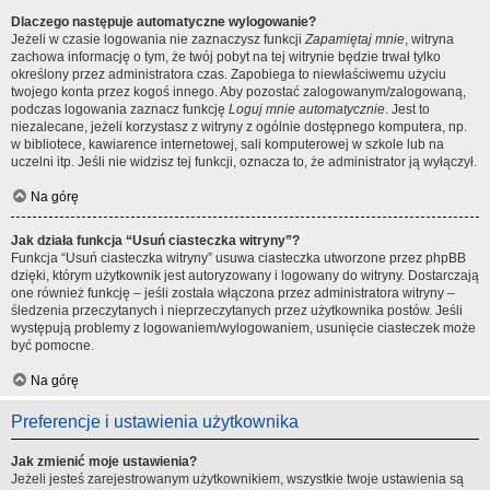
Dlaczego następuje automatyczne wylogowanie?
Jeżeli w czasie logowania nie zaznaczysz funkcji
Zapamiętaj mnie
, witryna
zachowa informację o tym, że twój pobyt na tej witrynie będzie trwał tylko
określony przez administratora czas. Zapobiega to niewłaściwemu użyciu
twojego konta przez kogoś innego. Aby pozostać zalogowanym/zalogowaną,
podczas logowania zaznacz funkcję
Loguj mnie automatycznie
. Jest to
niezalecane, jeżeli korzystasz z witryny z ogólnie dostępnego komputera, np.
w bibliotece, kawiarence internetowej, sali komputerowej w szkole lub na
uczelni itp. Jeśli nie widzisz tej funkcji, oznacza to, że administrator ją wyłączył.
Na górę
Jak działa funkcja “Usuń ciasteczka witryny”?
Funkcja “Usuń ciasteczka witryny” usuwa ciasteczka utworzone przez phpBB
dzięki, którym użytkownik jest autoryzowany i logowany do witryny. Dostarczają
one również funkcję – jeśli została włączona przez administratora witryny –
śledzenia przeczytanych i nieprzeczytanych przez użytkownika postów. Jeśli
występują problemy z logowaniem/wylogowaniem, usunięcie ciasteczek może
być pomocne.
Na górę
Preferencje i ustawienia użytkownika
Jak zmienić moje ustawienia?
Jeżeli jesteś zarejestrowanym użytkownikiem, wszystkie twoje ustawienia są