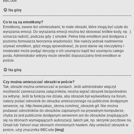
BBCode.
Na górę
Co to są są emotikony?
Emotikony, zwane też uśmieszkami, to małe obrazki, które mogą być użyte do
wyrażania emocji. Do wyrażania emocji można też stosować krótkie kody, np. :)
oznacza radość, podczas gdy :( smutek. Pełna lista emotikon jest dostępna z
poziomu formularza tworzenia wiadomości. Nie należy jednak nadmiernie
używać emotikon, gdyż mogą spowodować, że post stanie się nieczytelny i
moderator może podjąć decyzję o ich usunięciu bądź też usunięciu całego
posta. Administrator witryny może określić dopuszczalny limit emotikon w
poście.
Na górę
Czy można umieszczać obrazki w poście?
Tak, obrazki można umieszczać w postach. Jeśli administrator włączył
możliwość zamieszczania załączników, można wgrać obrazek bezpośrednio
na witrynę. Jeśli ta funkcja nie działa, aby obrazek był wyświetlany na forum,
należy podać odnośnik do obrazka umieszczonego na publicznie dostępnym
serwerze, np. http://www.jakas_strona.com/moj_obrazek.gif. Nie można
podawać odnośników do obrazków zapisanych na prywatnym komputerze,
chyba że jest publicznie dostępnym serwerem ani do obrazków znajdujących
się na stronach wymagających autoryzacji, takich jak, np. skrzynki pocztowe na
Gmail lub Yahoo! oraz stronach chronionych hasłem. Aby umieścić obrazek w
poście, użyj znacznika BBCode
[img]
.