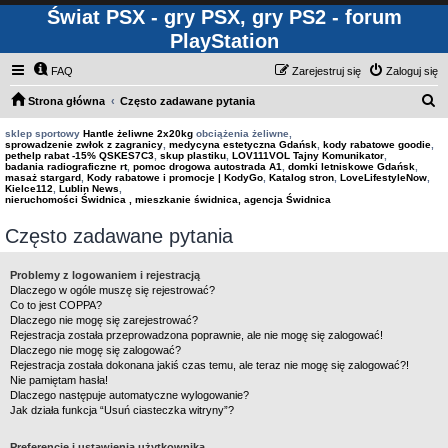
Świat PSX - gry PSX, gry PS2 - forum
PlayStation
FAQ
Zarejestruj się
Zaloguj się
S
Strona główna
Często zadawane pytania
z
sklep sportowy
Hantle żeliwne 2x20kg
obciążenia żeliwne,
sprowadzenie zwłok z zagranicy
,
medycyna estetyczna Gdańsk
,
kody rabatowe goodie
,
u
pethelp rabat -15% QSKES7C3
,
skup plastiku
,
LOV111VOL Tajny Komunikator
,
badania radiograficzne rt
,
pomoc drogowa autostrada A1
,
domki letniskowe Gdańsk
,
k
masaż stargard
,
Kody rabatowe i promocje | KodyGo
,
Katalog stron
,
LoveLifestyleNow
,
Kielce112
,
Lublin News
,
a
nieruchomości Świdnica , mieszkanie świdnica, agencja Świdnica
j
Często zadawane pytania
Problemy z logowaniem i rejestracją
Dlaczego w ogóle muszę się rejestrować?
Co to jest COPPA?
Dlaczego nie mogę się zarejestrować?
Rejestracja została przeprowadzona poprawnie, ale nie mogę się zalogować!
Dlaczego nie mogę się zalogować?
Rejestracja została dokonana jakiś czas temu, ale teraz nie mogę się zalogować?!
Nie pamiętam hasła!
Dlaczego następuje automatyczne wylogowanie?
Jak działa funkcja “Usuń ciasteczka witryny”?
Preferencje i ustawienia użytkownika