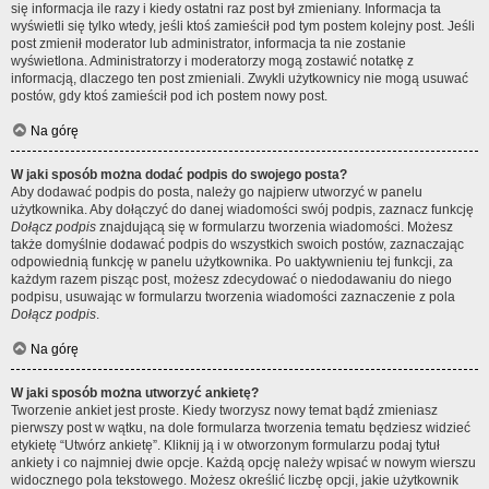
się informacja ile razy i kiedy ostatni raz post był zmieniany. Informacja ta
wyświetli się tylko wtedy, jeśli ktoś zamieścił pod tym postem kolejny post. Jeśli
post zmienił moderator lub administrator, informacja ta nie zostanie
wyświetlona. Administratorzy i moderatorzy mogą zostawić notatkę z
informacją, dlaczego ten post zmieniali. Zwykli użytkownicy nie mogą usuwać
postów, gdy ktoś zamieścił pod ich postem nowy post.
Na górę
W jaki sposób można dodać podpis do swojego posta?
Aby dodawać podpis do posta, należy go najpierw utworzyć w panelu
użytkownika. Aby dołączyć do danej wiadomości swój podpis, zaznacz funkcję
Dołącz podpis
znajdującą się w formularzu tworzenia wiadomości. Możesz
także domyślnie dodawać podpis do wszystkich swoich postów, zaznaczając
odpowiednią funkcję w panelu użytkownika. Po uaktywnieniu tej funkcji, za
każdym razem pisząc post, możesz zdecydować o niedodawaniu do niego
podpisu, usuwając w formularzu tworzenia wiadomości zaznaczenie z pola
Dołącz podpis
.
Na górę
W jaki sposób można utworzyć ankietę?
Tworzenie ankiet jest proste. Kiedy tworzysz nowy temat bądź zmieniasz
pierwszy post w wątku, na dole formularza tworzenia tematu będziesz widzieć
etykietę “Utwórz ankietę”. Kliknij ją i w otworzonym formularzu podaj tytuł
ankiety i co najmniej dwie opcje. Każdą opcję należy wpisać w nowym wierszu
widocznego pola tekstowego. Możesz określić liczbę opcji, jakie użytkownik