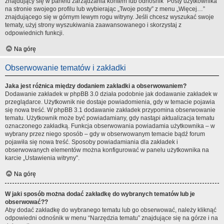
znajdujący się w panelu zarządzania kontem lub odnośnik “Posty użytkownika”
na stronie swojego profilu lub wybierając „Twoje posty” z menu „Więcej…”
znajdującego się w górnym lewym rogu witryny. Jeśli chcesz wyszukać swoje
tematy, użyj strony wyszukiwania zaawansowanego i skorzystaj z
odpowiednich funkcji.
Na górę
Obserwowanie tematów i zakładki
Jaka jest różnica między dodaniem zakładki a obserwowaniem?
Dodawanie zakładek w phpBB 3.0 działa podobnie jak dodawanie zakładek w
przeglądarce. Użytkownik nie dostaje powiadomienia, gdy w temacie pojawia
się nowa treść. W phpBB 3.1 dodawanie zakładek przypomina obserwowanie
tematu. Użytkownik może być powiadamiany, gdy nastąpi aktualizacja tematu
oznaczonego zakładką. Funkcja obserwowania powiadamia użytkownika – w
wybrany przez niego sposób – gdy w obserwowanym temacie bądź forum
pojawiła się nowa treść. Sposoby powiadamiania dla zakładek i
obserwowanych elementów można konfigurować w panelu użytkownika na
karcie „Ustawienia witryny”.
Na górę
W jaki sposób można dodać zakładkę do wybranych tematów lub je
obserwować??
Aby dodać zakładkę do wybranego tematu lub go obserwować, należy kliknąć
odpowiedni odnośnik w menu “Narzędzia tematu” znajdujące się na górze i na