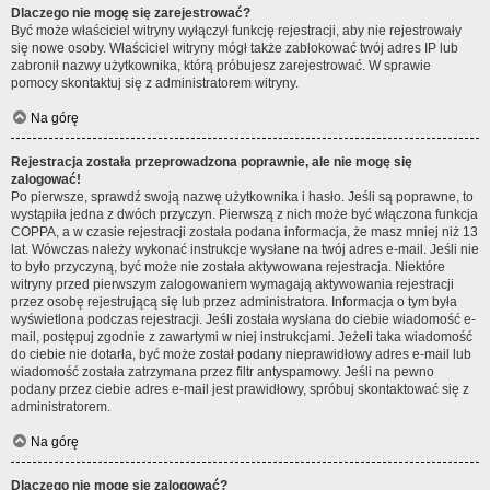
Dlaczego nie mogę się zarejestrować?
Być może właściciel witryny wyłączył funkcję rejestracji, aby nie rejestrowały
się nowe osoby. Właściciel witryny mógł także zablokować twój adres IP lub
zabronił nazwy użytkownika, którą próbujesz zarejestrować. W sprawie
pomocy skontaktuj się z administratorem witryny.
Na górę
Rejestracja została przeprowadzona poprawnie, ale nie mogę się
zalogować!
Po pierwsze, sprawdź swoją nazwę użytkownika i hasło. Jeśli są poprawne, to
wystąpiła jedna z dwóch przyczyn. Pierwszą z nich może być włączona funkcja
COPPA, a w czasie rejestracji została podana informacja, że masz mniej niż 13
lat. Wówczas należy wykonać instrukcje wysłane na twój adres e-mail. Jeśli nie
to było przyczyną, być może nie została aktywowana rejestracja. Niektóre
witryny przed pierwszym zalogowaniem wymagają aktywowania rejestracji
przez osobę rejestrującą się lub przez administratora. Informacja o tym była
wyświetlona podczas rejestracji. Jeśli została wysłana do ciebie wiadomość e-
mail, postępuj zgodnie z zawartymi w niej instrukcjami. Jeżeli taka wiadomość
do ciebie nie dotarła, być może został podany nieprawidłowy adres e-mail lub
wiadomość została zatrzymana przez filtr antyspamowy. Jeśli na pewno
podany przez ciebie adres e-mail jest prawidłowy, spróbuj skontaktować się z
administratorem.
Na górę
Dlaczego nie mogę się zalogować?