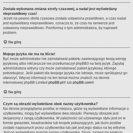
Została wykonana zmiana strefy czasowej, a nadal jest wyświetlany
nieprawidłowy czas!
Jeżeli na pewno strefa czasowa została ustawiona prawidłowo, a czas nadal
jest wyświetlany nieprawidłowo, oznacza to, że czas na serwerze jest
ustawiony nieprawidłowo. Poinformuj o tym administratora, by naprawił
problem.
Na górę
Mojego języka nie ma na liście!
Być może administrator nie zainstalował pakietu zawierającego twoją wersję
językową albo nikt jeszcze nie przetłumaczył phpBB3 na twój język. Zapytaj
administratora witryny czy może zainstalować pakiet językowy, którego
potrzebujesz. Jeśli pakiet dla twojego języka nie istnieje, może spróbujesz go
utworzyć. Więcej informacji na ten temat można znaleźć na stronie
internetowej phpBB Limited
phpBB.pl
® lub
phpBB.com
®
Na górę
Czym są obrazki wyświetlane obok nazwy użytkownika?
Na stronie przeglądania postów, w miejscu, gdzie są wyświetlane informacje o
użytkowniku, mogą być wyświetlane dwa obrazki. Pierwszy obrazek jest
skojarzony z rangą użytkownika. W zależności od używanego stylu jest on w
formie gwiazdek, kwadracików lub kropek pokazujących, jak dużo postów
zostało napisanych przez użytkownika lub jaki jest jego status na tej witrynie.
Jest on wyświetlany poniżej nazwy użytkownika. Drugi, zazwyczaj większy