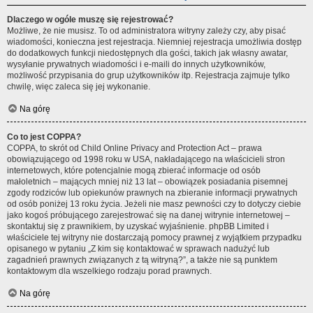
Dlaczego w ogóle muszę się rejestrować?
Możliwe, że nie musisz. To od administratora witryny zależy czy, aby pisać
wiadomości, konieczna jest rejestracja. Niemniej rejestracja umożliwia dostęp
do dodatkowych funkcji niedostępnych dla gości, takich jak własny awatar,
wysyłanie prywatnych wiadomości i e-maili do innych użytkowników,
możliwość przypisania do grup użytkowników itp. Rejestracja zajmuje tylko
chwilę, więc zaleca się jej wykonanie.
Na górę
Co to jest COPPA?
COPPA, to skrót od Child Online Privacy and Protection Act – prawa
obowiązującego od 1998 roku w USA, nakładającego na właścicieli stron
internetowych, które potencjalnie mogą zbierać informacje od osób
małoletnich – mających mniej niż 13 lat – obowiązek posiadania pisemnej
zgody rodziców lub opiekunów prawnych na zbieranie informacji prywatnych
od osób poniżej 13 roku życia. Jeżeli nie masz pewności czy to dotyczy ciebie
jako kogoś próbującego zarejestrować się na danej witrynie internetowej –
skontaktuj się z prawnikiem, by uzyskać wyjaśnienie. phpBB Limited i
właściciele tej witryny nie dostarczają pomocy prawnej z wyjątkiem przypadku
opisanego w pytaniu „Z kim się kontaktować w sprawach nadużyć lub
zagadnień prawnych związanych z tą witryną?”, a także nie są punktem
kontaktowym dla wszelkiego rodzaju porad prawnych.
Na górę