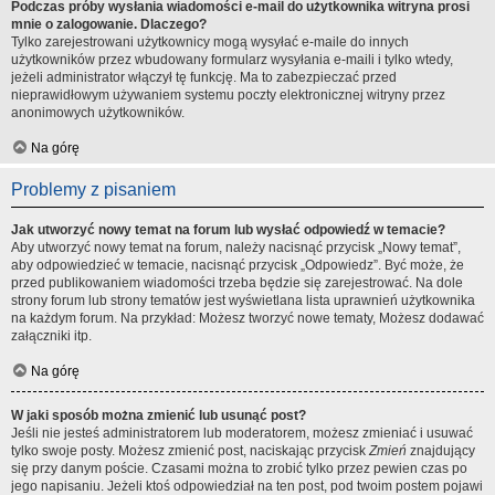
Podczas próby wysłania wiadomości e-mail do użytkownika witryna prosi
mnie o zalogowanie. Dlaczego?
Tylko zarejestrowani użytkownicy mogą wysyłać e-maile do innych
użytkowników przez wbudowany formularz wysyłania e-maili i tylko wtedy,
jeżeli administrator włączył tę funkcję. Ma to zabezpieczać przed
nieprawidłowym używaniem systemu poczty elektronicznej witryny przez
anonimowych użytkowników.
Na górę
Problemy z pisaniem
Jak utworzyć nowy temat na forum lub wysłać odpowiedź w temacie?
Aby utworzyć nowy temat na forum, należy nacisnąć przycisk „Nowy temat”,
aby odpowiedzieć w temacie, nacisnąć przycisk „Odpowiedz”. Być może, że
przed publikowaniem wiadomości trzeba będzie się zarejestrować. Na dole
strony forum lub strony tematów jest wyświetlana lista uprawnień użytkownika
na każdym forum. Na przykład: Możesz tworzyć nowe tematy, Możesz dodawać
załączniki itp.
Na górę
W jaki sposób można zmienić lub usunąć post?
Jeśli nie jesteś administratorem lub moderatorem, możesz zmieniać i usuwać
tylko swoje posty. Możesz zmienić post, naciskając przycisk
Zmień
znajdujący
się przy danym poście. Czasami można to zrobić tylko przez pewien czas po
jego napisaniu. Jeżeli ktoś odpowiedział na ten post, pod twoim postem pojawi