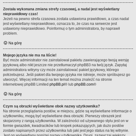
Została wykonana zmiana strefy czasowej, a nadal jest wyświetlany
nieprawidłowy czas!
Jeżeli na pewno strefa czasowa została ustawiona prawidłowo, a czas nadal
jest wyświetlany nieprawidłowo, oznacza to, że czas na serwerze jest
ustawiony nieprawidłowo. Poinformuj o tym administratora, by naprawił
problem.
Na górę
Mojego języka nie ma na liście!
Być może administrator nie zainstalował pakietu zawierającego twoją wersję
językową albo nikt jeszcze nie przetłumaczył phpBB3 na twój język. Zapytaj
administratora witryny czy może zainstalować pakiet językowy, którego
potrzebujesz. Jeśli pakiet dla twojego języka nie istnieje, może spróbujesz go
utworzyć. Więcej informacji na ten temat można znaleźć na stronie
internetowej phpBB Limited
phpBB.pl
® lub
phpBB.com
®
Na górę
Czym są obrazki wyświetlane obok nazwy użytkownika?
Na stronie przeglądania postów, w miejscu, gdzie są wyświetlane informacje o
użytkowniku, mogą być wyświetlane dwa obrazki. Pierwszy obrazek jest
skojarzony z rangą użytkownika. W zależności od używanego stylu jest on w
formie gwiazdek, kwadracików lub kropek pokazujących, jak dużo postów
zostało napisanych przez użytkownika lub jaki jest jego status na tej witrynie.
Jest on wyświetlany poniżej nazwy użytkownika. Drugi, zazwyczaj większy