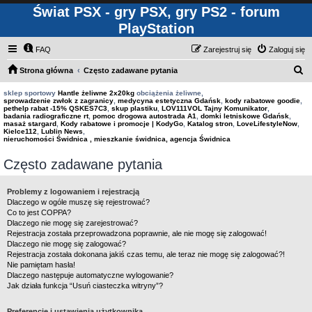
Świat PSX - gry PSX, gry PS2 - forum
PlayStation
FAQ
Zarejestruj się
Zaloguj się
S
Strona główna
Często zadawane pytania
z
sklep sportowy
Hantle żeliwne 2x20kg
obciążenia żeliwne,
sprowadzenie zwłok z zagranicy
,
medycyna estetyczna Gdańsk
,
kody rabatowe goodie
,
u
pethelp rabat -15% QSKES7C3
,
skup plastiku
,
LOV111VOL Tajny Komunikator
,
badania radiograficzne rt
,
pomoc drogowa autostrada A1
,
domki letniskowe Gdańsk
,
k
masaż stargard
,
Kody rabatowe i promocje | KodyGo
,
Katalog stron
,
LoveLifestyleNow
,
Kielce112
,
Lublin News
,
a
nieruchomości Świdnica , mieszkanie świdnica, agencja Świdnica
j
Często zadawane pytania
Problemy z logowaniem i rejestracją
Dlaczego w ogóle muszę się rejestrować?
Co to jest COPPA?
Dlaczego nie mogę się zarejestrować?
Rejestracja została przeprowadzona poprawnie, ale nie mogę się zalogować!
Dlaczego nie mogę się zalogować?
Rejestracja została dokonana jakiś czas temu, ale teraz nie mogę się zalogować?!
Nie pamiętam hasła!
Dlaczego następuje automatyczne wylogowanie?
Jak działa funkcja “Usuń ciasteczka witryny”?
Preferencje i ustawienia użytkownika