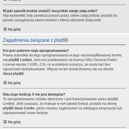
W jaki sposób można znaleźć wszystkie swoje załączniki?
Aby wyświetlić listę zamieszczonych przez ciebie załączników, przejdź do
panelu zarządzania swoim kontem i kliknij odnośnik
Załączniki
.
Na górę
Zagadnienia związane z phpBB
Kto jest autorem tego oprogramowania?
Prawa autorskie do tego oprogramowania w jego niezmodyfikowanej formie,
ma
phpBB Limited
. Jest ono publikowane na licencji GNU General Public
License wersja 2 (GPL-2.0), co w praktyce oznacza, że może być bez
ograniczeń dystrybuowane. Więcej na ten temat dowiesz się na stronie
About phpBB
.
Na górę
Dlaczego funkcja X nie jest dostępna?
To oprogramowanie zostało stworzone i jest licencjonowane przez phpBB
Limited. Jeśli uważasz, że brakuje w nim jakiejś funkcji, przejdź na stronę
phpBB Ideas Centre
, gdzie możesz zagłosować na istniejące propozycje lub
zaproponować nowe funkcje.
Na górę