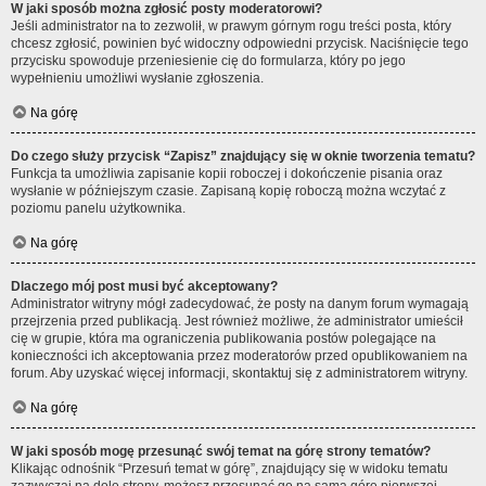
W jaki sposób można zgłosić posty moderatorowi?
Jeśli administrator na to zezwolił, w prawym górnym rogu treści posta, który
chcesz zgłosić, powinien być widoczny odpowiedni przycisk. Naciśnięcie tego
przycisku spowoduje przeniesienie cię do formularza, który po jego
wypełnieniu umożliwi wysłanie zgłoszenia.
Na górę
Do czego służy przycisk “Zapisz” znajdujący się w oknie tworzenia tematu?
Funkcja ta umożliwia zapisanie kopii roboczej i dokończenie pisania oraz
wysłanie w późniejszym czasie. Zapisaną kopię roboczą można wczytać z
poziomu panelu użytkownika.
Na górę
Dlaczego mój post musi być akceptowany?
Administrator witryny mógł zadecydować, że posty na danym forum wymagają
przejrzenia przed publikacją. Jest również możliwe, że administrator umieścił
cię w grupie, która ma ograniczenia publikowania postów polegające na
konieczności ich akceptowania przez moderatorów przed opublikowaniem na
forum. Aby uzyskać więcej informacji, skontaktuj się z administratorem witryny.
Na górę
W jaki sposób mogę przesunąć swój temat na górę strony tematów?
Klikając odnośnik “Przesuń temat w górę”, znajdujący się w widoku tematu