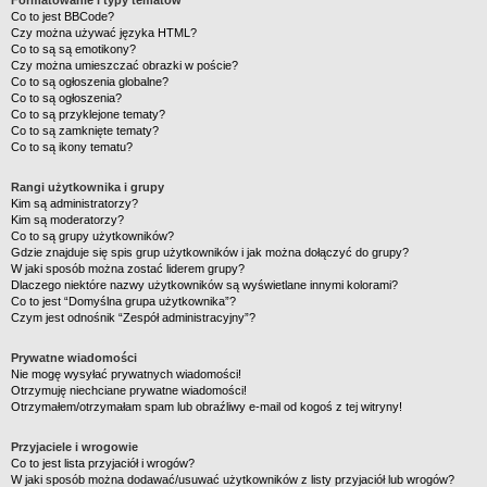
Formatowanie i typy tematów
Co to jest BBCode?
Czy można używać języka HTML?
Co to są są emotikony?
Czy można umieszczać obrazki w poście?
Co to są ogłoszenia globalne?
Co to są ogłoszenia?
Co to są przyklejone tematy?
Co to są zamknięte tematy?
Co to są ikony tematu?
Rangi użytkownika i grupy
Kim są administratorzy?
Kim są moderatorzy?
Co to są grupy użytkowników?
Gdzie znajduje się spis grup użytkowników i jak można dołączyć do grupy?
W jaki sposób można zostać liderem grupy?
Dlaczego niektóre nazwy użytkowników są wyświetlane innymi kolorami?
Co to jest “Domyślna grupa użytkownika”?
Czym jest odnośnik “Zespół administracyjny”?
Prywatne wiadomości
Nie mogę wysyłać prywatnych wiadomości!
Otrzymuję niechciane prywatne wiadomości!
Otrzymałem/otrzymałam spam lub obraźliwy e-mail od kogoś z tej witryny!
Przyjaciele i wrogowie
Co to jest lista przyjaciół i wrogów?
W jaki sposób można dodawać/usuwać użytkowników z listy przyjaciół lub wrogów?