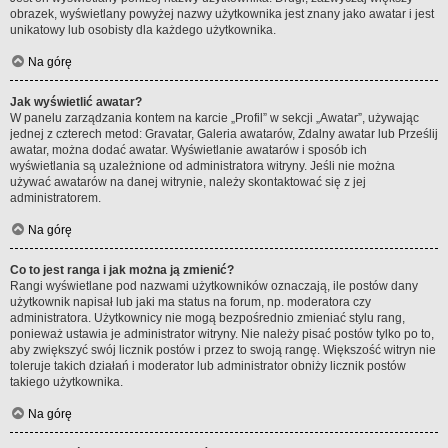
obrazek, wyświetlany powyżej nazwy użytkownika jest znany jako awatar i jest
unikatowy lub osobisty dla każdego użytkownika.
Na górę
Jak wyświetlić awatar?
W panelu zarządzania kontem na karcie „Profil” w sekcji „Awatar”, używając
jednej z czterech metod: Gravatar, Galeria awatarów, Zdalny awatar lub Prześlij
awatar, można dodać awatar. Wyświetlanie awatarów i sposób ich
wyświetlania są uzależnione od administratora witryny. Jeśli nie można
używać awatarów na danej witrynie, należy skontaktować się z jej
administratorem.
Na górę
Co to jest ranga i jak można ją zmienić?
Rangi wyświetlane pod nazwami użytkowników oznaczają, ile postów dany
użytkownik napisał lub jaki ma status na forum, np. moderatora czy
administratora. Użytkownicy nie mogą bezpośrednio zmieniać stylu rang,
ponieważ ustawia je administrator witryny. Nie należy pisać postów tylko po to,
aby zwiększyć swój licznik postów i przez to swoją rangę. Większość witryn nie
toleruje takich działań i moderator lub administrator obniży licznik postów
takiego użytkownika.
Na górę