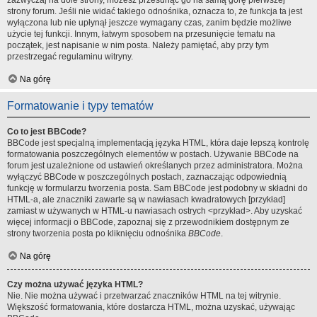
zazwyczaj na dole strony, możesz przesunąć go na samą górę pierwszej
strony forum. Jeśli nie widać takiego odnośnika, oznacza to, że funkcja ta jest
wyłączona lub nie upłynął jeszcze wymagany czas, zanim będzie możliwe
użycie tej funkcji. Innym, łatwym sposobem na przesunięcie tematu na
początek, jest napisanie w nim posta. Należy pamiętać, aby przy tym
przestrzegać regulaminu witryny.
Na górę
Formatowanie i typy tematów
Co to jest BBCode?
BBCode jest specjalną implementacją języka HTML, która daje lepszą kontrolę
formatowania poszczególnych elementów w postach. Używanie BBCode na
forum jest uzależnione od ustawień określanych przez administratora. Można
wyłączyć BBCode w poszczególnych postach, zaznaczając odpowiednią
funkcję w formularzu tworzenia posta. Sam BBCode jest podobny w składni do
HTML-a, ale znaczniki zawarte są w nawiasach kwadratowych [przykład]
zamiast w używanych w HTML-u nawiasach ostrych <przykład>. Aby uzyskać
więcej informacji o BBCode, zapoznaj się z przewodnikiem dostępnym ze
strony tworzenia posta po kliknięciu odnośnika
BBCode
.
Na górę
Czy można używać języka HTML?
Nie. Nie można używać i przetwarzać znaczników HTML na tej witrynie.
Większość formatowania, które dostarcza HTML, można uzyskać, używając