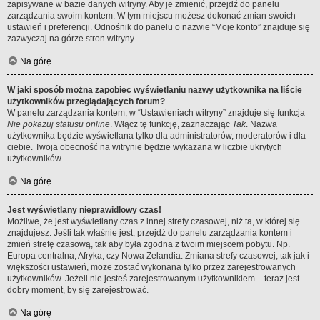
zapisywane w bazie danych witryny. Aby je zmienić, przejdź do panelu
zarządzania swoim kontem. W tym miejscu możesz dokonać zmian swoich
ustawień i preferencji. Odnośnik do panelu o nazwie “Moje konto” znajduje się
zazwyczaj na górze stron witryny.
Na górę
W jaki sposób można zapobiec wyświetlaniu nazwy użytkownika na liście
użytkowników przeglądających forum?
W panelu zarządzania kontem, w “Ustawieniach witryny” znajduje się funkcja
Nie pokazuj statusu online
. Włącz tę funkcję, zaznaczając
Tak
. Nazwa
użytkownika będzie wyświetlana tylko dla administratorów, moderatorów i dla
ciebie. Twoja obecność na witrynie będzie wykazana w liczbie ukrytych
użytkowników.
Na górę
Jest wyświetlany nieprawidłowy czas!
Możliwe, że jest wyświetlany czas z innej strefy czasowej, niż ta, w której się
znajdujesz. Jeśli tak właśnie jest, przejdź do panelu zarządzania kontem i
zmień strefę czasową, tak aby była zgodna z twoim miejscem pobytu. Np.
Europa centralna, Afryka, czy Nowa Zelandia. Zmiana strefy czasowej, tak jak i
większości ustawień, może zostać wykonana tylko przez zarejestrowanych
użytkowników. Jeżeli nie jesteś zarejestrowanym użytkownikiem – teraz jest
dobry moment, by się zarejestrować.
Na górę