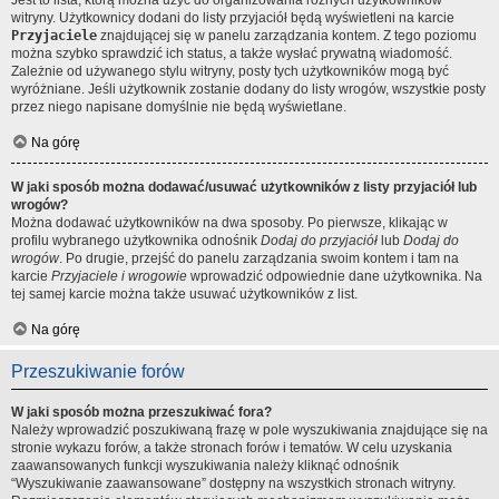
Jest to lista, którą można użyć do organizowania różnych użytkowników
witryny. Użytkownicy dodani do listy przyjaciół będą wyświetleni na karcie
Przyjaciele
znajdującej się w panelu zarządzania kontem. Z tego poziomu
można szybko sprawdzić ich status, a także wysłać prywatną wiadomość.
Zależnie od używanego stylu witryny, posty tych użytkowników mogą być
wyróżniane. Jeśli użytkownik zostanie dodany do listy wrogów, wszystkie posty
przez niego napisane domyślnie nie będą wyświetlane.
Na górę
W jaki sposób można dodawać/usuwać użytkowników z listy przyjaciół lub
wrogów?
Można dodawać użytkowników na dwa sposoby. Po pierwsze, klikając w
profilu wybranego użytkownika odnośnik
Dodaj do przyjaciół
lub
Dodaj do
wrogów
. Po drugie, przejść do panelu zarządzania swoim kontem i tam na
karcie
Przyjaciele i wrogowie
wprowadzić odpowiednie dane użytkownika. Na
tej samej karcie można także usuwać użytkowników z list.
Na górę
Przeszukiwanie forów
W jaki sposób można przeszukiwać fora?
Należy wprowadzić poszukiwaną frazę w pole wyszukiwania znajdujące się na
stronie wykazu forów, a także stronach forów i tematów. W celu uzyskania
zaawansowanych funkcji wyszukiwania należy kliknąć odnośnik
“Wyszukiwanie zaawansowane” dostępny na wszystkich stronach witryny.