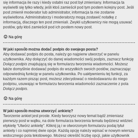
się informacja ile razy i kiedy ostatni raz post był zmieniany. Informacja ta
wyświetli się tylko wtedy, jeśli ktoś zamieścił pod tym postem kolejny post. Jeśli
post zmienił moderator lub administrator, informacja ta nie zostanie
wyświetlona. Administratorzy i moderatorzy mogą zostawić notatkę z
informacją, dlaczego ten post zmieniali. Zwykli użytkownicy nie mogą usuwać
postów, gdy ktoś zamieścił pod ich postem nowy post.
Na górę
W jaki sposób można dodać podpis do swojego posta?
Aby dodawać podpis do posta, należy go najpierw utworzyć w panelu
użytkownika. Aby dołączyć do danej wiadomości swój podpis, zaznacz funkcję
Dołącz podpis
znajdującą się w formularzu tworzenia wiadomości. Możesz
także domyślnie dodawać podpis do wszystkich swoich postów, zaznaczając
odpowiednią funkcję w panelu użytkownika. Po uaktywnieniu tej funkcji, za
każdym razem pisząc post, możesz zdecydować o niedodawaniu do niego
podpisu, usuwając w formularzu tworzenia wiadomości zaznaczenie z pola
Dołącz podpis
.
Na górę
W jaki sposób można utworzyć ankietę?
Tworzenie ankiet jest proste. Kiedy tworzysz nowy temat bądź zmieniasz
pierwszy post w wątku, na dole formularza tworzenia tematu będziesz widzieć
etykietę “Utwórz ankietę”. Kliknij ją i w otworzonym formularzu podaj tytuł
ankiety i co najmniej dwie opcje. Każdą opcję należy wpisać w nowym wierszu
widocznego pola tekstowego. Możesz określić liczbę opcji, jakie użytkownik