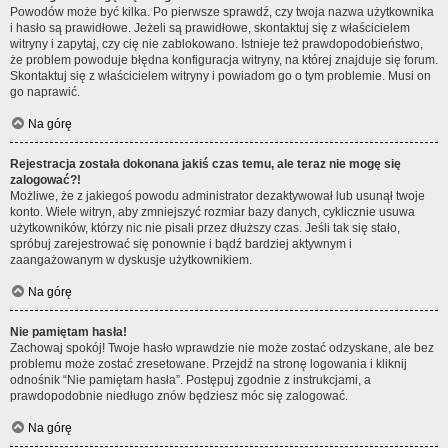
Powodów może być kilka. Po pierwsze sprawdź, czy twoja nazwa użytkownika
i hasło są prawidłowe. Jeżeli są prawidłowe, skontaktuj się z właścicielem
witryny i zapytaj, czy cię nie zablokowano. Istnieje też prawdopodobieństwo,
że problem powoduje błędna konfiguracja witryny, na której znajduje się forum.
Skontaktuj się z właścicielem witryny i powiadom go o tym problemie. Musi on
go naprawić.
Na górę
Rejestracja została dokonana jakiś czas temu, ale teraz nie mogę się
zalogować?!
Możliwe, że z jakiegoś powodu administrator dezaktywował lub usunął twoje
konto. Wiele witryn, aby zmniejszyć rozmiar bazy danych, cyklicznie usuwa
użytkowników, którzy nic nie pisali przez dłuższy czas. Jeśli tak się stało,
spróbuj zarejestrować się ponownie i bądź bardziej aktywnym i
zaangażowanym w dyskusje użytkownikiem.
Na górę
Nie pamiętam hasła!
Zachowaj spokój! Twoje hasło wprawdzie nie może zostać odzyskane, ale bez
problemu może zostać zresetowane. Przejdź na stronę logowania i kliknij
odnośnik “Nie pamiętam hasła”. Postępuj zgodnie z instrukcjami, a
prawdopodobnie niedługo znów będziesz móc się zalogować.
Na górę