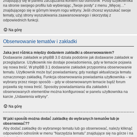
znajdujący się w panelu zarządzania kontem lub odnośnik “Posty użytkownika”
na stronie swojego profilu lub wybierając „Twoje posty” z menu „Więcej…”
znajdującego się w górnym lewym rogu witryny. Jeśli chcesz wyszukać swoje
tematy, użyj strony wyszukiwania zaawansowanego i skorzystaj z
odpowiednich funkcji.
Na górę
Obserwowanie tematów i zakładki
Jaka jest różnica między dodaniem zakładki a obserwowaniem?
Dodawanie zakładek w phpBB 3.0 działa podobnie jak dodawanie zakładek w
przeglądarce. Użytkownik nie dostaje powiadomienia, gdy w temacie pojawia
się nowa treść. W phpBB 3.1 dodawanie zakładek przypomina obserwowanie
tematu. Użytkownik może być powiadamiany, gdy nastąpi aktualizacja tematu
oznaczonego zakładką. Funkcja obserwowania powiadamia użytkownika – w
wybrany przez niego sposób – gdy w obserwowanym temacie bądź forum
pojawiła się nowa treść. Sposoby powiadamiania dla zakładek i
obserwowanych elementów można konfigurować w panelu użytkownika na
karcie „Ustawienia witryny”.
Na górę
W jaki sposób można dodać zakładkę do wybranych tematów lub je
obserwować??
Aby dodać zakładkę do wybranego tematu lub go obserwować, należy kliknąć
odpowiedni odnośnik w menu “Narzędzia tematu” znajdujące się na górze i na