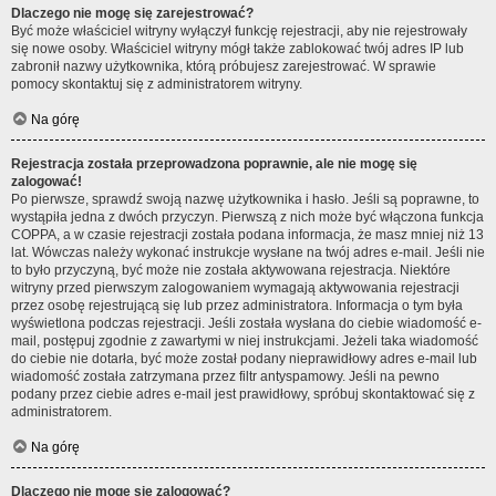
Dlaczego nie mogę się zarejestrować?
Być może właściciel witryny wyłączył funkcję rejestracji, aby nie rejestrowały
się nowe osoby. Właściciel witryny mógł także zablokować twój adres IP lub
zabronił nazwy użytkownika, którą próbujesz zarejestrować. W sprawie
pomocy skontaktuj się z administratorem witryny.
Na górę
Rejestracja została przeprowadzona poprawnie, ale nie mogę się
zalogować!
Po pierwsze, sprawdź swoją nazwę użytkownika i hasło. Jeśli są poprawne, to
wystąpiła jedna z dwóch przyczyn. Pierwszą z nich może być włączona funkcja
COPPA, a w czasie rejestracji została podana informacja, że masz mniej niż 13
lat. Wówczas należy wykonać instrukcje wysłane na twój adres e-mail. Jeśli nie
to było przyczyną, być może nie została aktywowana rejestracja. Niektóre
witryny przed pierwszym zalogowaniem wymagają aktywowania rejestracji
przez osobę rejestrującą się lub przez administratora. Informacja o tym była
wyświetlona podczas rejestracji. Jeśli została wysłana do ciebie wiadomość e-
mail, postępuj zgodnie z zawartymi w niej instrukcjami. Jeżeli taka wiadomość
do ciebie nie dotarła, być może został podany nieprawidłowy adres e-mail lub
wiadomość została zatrzymana przez filtr antyspamowy. Jeśli na pewno
podany przez ciebie adres e-mail jest prawidłowy, spróbuj skontaktować się z
administratorem.
Na górę
Dlaczego nie mogę się zalogować?