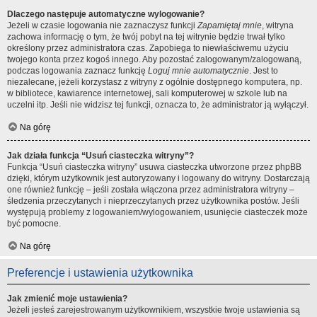
Dlaczego następuje automatyczne wylogowanie?
Jeżeli w czasie logowania nie zaznaczysz funkcji
Zapamiętaj mnie
, witryna
zachowa informację o tym, że twój pobyt na tej witrynie będzie trwał tylko
określony przez administratora czas. Zapobiega to niewłaściwemu użyciu
twojego konta przez kogoś innego. Aby pozostać zalogowanym/zalogowaną,
podczas logowania zaznacz funkcję
Loguj mnie automatycznie
. Jest to
niezalecane, jeżeli korzystasz z witryny z ogólnie dostępnego komputera, np.
w bibliotece, kawiarence internetowej, sali komputerowej w szkole lub na
uczelni itp. Jeśli nie widzisz tej funkcji, oznacza to, że administrator ją wyłączył.
Na górę
Jak działa funkcja “Usuń ciasteczka witryny”?
Funkcja “Usuń ciasteczka witryny” usuwa ciasteczka utworzone przez phpBB
dzięki, którym użytkownik jest autoryzowany i logowany do witryny. Dostarczają
one również funkcję – jeśli została włączona przez administratora witryny –
śledzenia przeczytanych i nieprzeczytanych przez użytkownika postów. Jeśli
występują problemy z logowaniem/wylogowaniem, usunięcie ciasteczek może
być pomocne.
Na górę
Preferencje i ustawienia użytkownika
Jak zmienić moje ustawienia?
Jeżeli jesteś zarejestrowanym użytkownikiem, wszystkie twoje ustawienia są