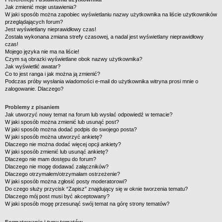
Jak zmienić moje ustawienia?
W jaki sposób można zapobiec wyświetlaniu nazwy użytkownika na liście użytkowników
przeglądających forum?
Jest wyświetlany nieprawidłowy czas!
Została wykonana zmiana strefy czasowej, a nadal jest wyświetlany nieprawidłowy
czas!
Mojego języka nie ma na liście!
Czym są obrazki wyświetlane obok nazwy użytkownika?
Jak wyświetlić awatar?
Co to jest ranga i jak można ją zmienić?
Podczas próby wysłania wiadomości e-mail do użytkownika witryna prosi mnie o
zalogowanie. Dlaczego?
Problemy z pisaniem
Jak utworzyć nowy temat na forum lub wysłać odpowiedź w temacie?
W jaki sposób można zmienić lub usunąć post?
W jaki sposób można dodać podpis do swojego posta?
W jaki sposób można utworzyć ankietę?
Dlaczego nie można dodać więcej opcji ankiety?
W jaki sposób zmienić lub usunąć ankietę?
Dlaczego nie mam dostępu do forum?
Dlaczego nie mogę dodawać załączników?
Dlaczego otrzymałem/otrzymałam ostrzeżenie?
W jaki sposób można zgłosić posty moderatorowi?
Do czego służy przycisk “Zapisz” znajdujący się w oknie tworzenia tematu?
Dlaczego mój post musi być akceptowany?
W jaki sposób mogę przesunąć swój temat na górę strony tematów?