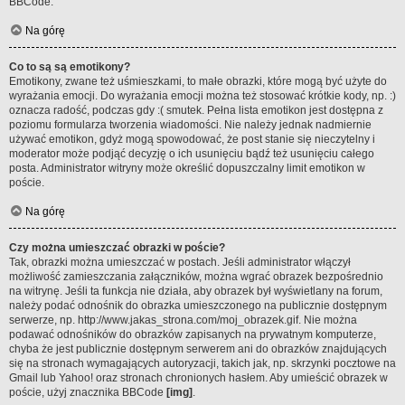
BBCode.
Na górę
Co to są są emotikony?
Emotikony, zwane też uśmieszkami, to małe obrazki, które mogą być użyte do
wyrażania emocji. Do wyrażania emocji można też stosować krótkie kody, np. :)
oznacza radość, podczas gdy :( smutek. Pełna lista emotikon jest dostępna z
poziomu formularza tworzenia wiadomości. Nie należy jednak nadmiernie
używać emotikon, gdyż mogą spowodować, że post stanie się nieczytelny i
moderator może podjąć decyzję o ich usunięciu bądź też usunięciu całego
posta. Administrator witryny może określić dopuszczalny limit emotikon w
poście.
Na górę
Czy można umieszczać obrazki w poście?
Tak, obrazki można umieszczać w postach. Jeśli administrator włączył
możliwość zamieszczania załączników, można wgrać obrazek bezpośrednio
na witrynę. Jeśli ta funkcja nie działa, aby obrazek był wyświetlany na forum,
należy podać odnośnik do obrazka umieszczonego na publicznie dostępnym
serwerze, np. http://www.jakas_strona.com/moj_obrazek.gif. Nie można
podawać odnośników do obrazków zapisanych na prywatnym komputerze,
chyba że jest publicznie dostępnym serwerem ani do obrazków znajdujących
się na stronach wymagających autoryzacji, takich jak, np. skrzynki pocztowe na
Gmail lub Yahoo! oraz stronach chronionych hasłem. Aby umieścić obrazek w
poście, użyj znacznika BBCode
[img]
.