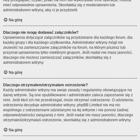
Aby przeglądać, czytać, pisać na nich lub wykonywać inne operacje, musisz
mieć odpowiednie uprawnienia. Skontaktuj się z moderatorem lub
administratorem witryny, aby ci je przydzielił.
Na górę
Dlaczego nie mogę dodawać załączników?
Uprawnienia dotyczące załączników są przydzielane dla każdego forum, dla
każdej grupy i dla każdego użytkownika. Administrator witryny mógł nie
zezwolić na zamieszczanie załączników na forum, na którym piszesz lub
przyznał uprawnienia tylko niektórym grupom. Jeśli nadal nie masz jasności,
dlaczego nie możesz zamieszczać załączników, skontaktuj się z
administratorem witryny.
Na górę
Dlaczego otrzymałem/otrzymałam ostrzeżenie?
Każdy administrator witryny ma swoje zasady i regulaminy obowiązujące na
danej witrynie. Są one opublikowane i administrator zaleca zapoznanie się z
nimi. Jeśli ktoś ich nie przestrzegał, może otrzymać ostrzeżenie. O udzieleniu
ostrzeżenia decyduje administrator witryny. phpBB Limited nie ma nic
wspólnego z ostrzeżeniami udzielanymi na tej witrynie i nie ponosi żadnej
odpowiedzialności związanej z nimi. Jeśli nadal nie masz jasności, dlaczego
otrzymałeś/otrzymałaś ostrzeżenie, skontaktuj się z administratorem witryny.
Na górę