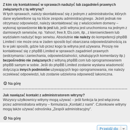
Z kim się kontaktować w sprawach nadużyć lub zagadnień prawnych
związanych z tą witryną?
W tych sprawach, należy skontaktować się z jednym z administratorów, których
dane wyświetlone są na liście zespołu administracyjnego. Jeżeli jednak nie
otrzymasz odpowiedzi, należy skontaktować się z właścicielem domeny –
wykonaj sprawdzenie
kto to jest
lub, jeśli witryna jest uruchomiona na jednym z
darmowych serwisów, np. Yahoo!, free.fr, f2s.com, itp., z kierownictwem lub
wydziałem nadużyć tego serwisu. Absolutnie
nie należy
do kompetencji phpBB
Limited i nie może ona w żaden sposób być obarczana odpowiedzialnością za
to w jaki sposób, gdzie lub przez kogo ta witryna jest używana. Proszę nie
kontaktować się z phpBB Limited w sprawach zagadnień prawnych
(wstrzymania i zaniechania, odpowiedzialności, szkalujących komentarzy itp.)
bezpośrednio nie związanych
z witryną phpBB.com lub oprogramowaniem
phpBB samym w sobie. Jeśli do phpBB Limited zostanie wysłana wiadomość
dotycząca
innych podmiotów
używających tego oprogramowania, nie należy
oczekiwać odpowiedzi, lub zostanie udzielona odpowiedź lakoniczna.
Na górę
Jak nawiązać kontakt z administratorem witryny?
Wszyscy użytkownicy witryny mogą używać – jeśli funkcja ta jest włączona
przez administratora witryny – formularza „Kontakt z nami”. Członkowie witryny
mogą także używać odnośnika „Zespół administracyjny”.
Na górę
Przejdź do