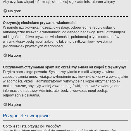
Aby uzyskać więcej informacji, skontaktuj się z administratorem witryny.
Na górę
Otrzymuję niechciane prywatne wiadomości!
W panelu użytkownika możesz, określając odpowiednie reguły ustawić
automatyczne usuwanie wiadomości od danego nadawcy. Jeżeli otrzymujesz
od kogoś obraźliwe prywatne wiadomości, poinformuj o tym moderatorów
witryny, którzy będą mogli zabronić takiemu użytkownikowi wysyłania
jakichkolwiek prywatnych wiadomości.
Na górę
Otrzymałem/otrzymałam spam lub obraźliwy e-mail od kogoś z tej witryny!
Przykro nam z tego powodu. System wysyłania e-maili witryny zawiera
zabezpieczenia umożliwiające wytropienie użytkowników, którzy wysyłają takie
wiadomości. Prześlij administratorowi witryny pełną kopię otrzymanego e-
maila – ważne, aby były w niej zawarte nagłówki, ponieważ zawierają one
informacje o nadawcy. Administrator będzie wówczas mógł podjąć
odpowiednie działania.
Na górę
Przyjaciele i wrogowie
Co to jest lista przyjaciół i wrogów?