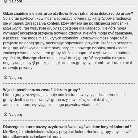
Na górę
Gdzie znajduje się spis grup użytkowników i jak można dołączyć do grupy?
Spis grup użytkowników można zobaczyć, otwierając kartę
Grupy
znajdującą
się w panelu zarządzania kontem, który otwiera się po kliknięciu odnośnika
Moje konto
. Nie wszystkie grupy są dostępne dla każdego. Niektóre mogą
wymagać akceptacji przyjęcia nowego członka, niektóre mogą być zamknięte,
a jeszcze inne mogą mieć ukrytych członków. Użytkownik może poprosić o
przyjęcie do danej grupy, naciskając odpowiedni przycisk. Prośba o przyjęcie
do grupy, która wymaga akceptacji przyjęcia nowego członka, musi zostać
zaakceptowana przez lidera grupy. Może on poprosić użytkownika o podanie
wyjaśnień, dlaczego chce on dołączyć do tej grupy. W przypadku otrzymania
negatywnej decyzji proszę nie nękać lidera grupy pytaniami – widocznie miał
on swoje powody.
Na górę
W jaki sposób można zostać liderem grupy?
Lidera grupy zazwyczaj mianuje administrator witryny podczas tworzenia
grupy. Jeśli chcesz utworzyć grupę użytkowników, skontaktuj się z
administratorem, wysyłając do niego prywatną wiadomość.
Na górę
Dlaczego niektóre nazwy użytkowników są wyświetlane innymi kolorami?
Możliwe, że administrator witryny przypisał kolor członkom grupy, aby ułatwić
identyfikowanie członków tej grupy.