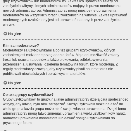
grup użytkowników lub moderatorów itp. Zakres ich uprawnień zależy od
założyciela witryny i innych administratorów mających prawo nominowania
nowych administratorów. Administratorzy mogą mieć pełne uprawnienia
moderatorów na wszystkich forach utworzonych na witrynie. Zakres uprawnień
moderacyjnych uzależniony jest od uprawnień nadanych przez założyciela
witryny.
Na górę
Kim są moderatorzy?
Moderatorzy są użytkownikami albo też grupami użytkowników, których
zadaniem jest codzienne przeglądanie forów. Mają oni możliwość zmiany
treści lub usuwania postów, a także blokowania, odblokowywania,
przenoszenia, usuwania i dzielenia tematów na forum, które moderują. Z
reguły moderatorzy czuwają, aby użytkownicy pisali na temat oraz nie
publikowali niewłaściwych i obraźliwych materiałów.
Na górę
Co to są grupy użytkowników?
Grupy użytkowników, to grupy, na jakie administratorzy dzielą całą społeczność
witryny, aby łatwiej było nimi zarządzać. Każdy użytkownik może należeć do
wielu grup, a każda grupa może mieć swoje własne uprawnienia. Dzięki temu
administratorzy mogą łatwo zmieniać uprawnienia wielu użytkowników naraz,
nadawać uprawnienia moderatora lub dawać dostęp użytkownikom do
prywatnego forum.