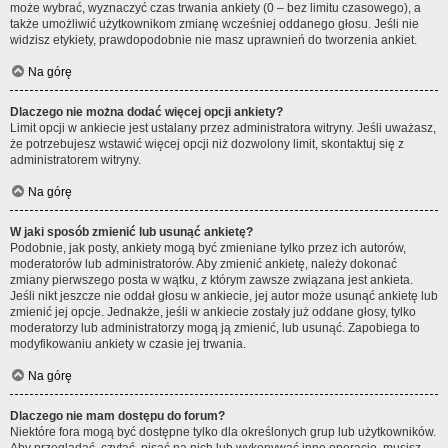
może wybrać, wyznaczyć czas trwania ankiety (0 – bez limitu czasowego), a
także umożliwić użytkownikom zmianę wcześniej oddanego głosu. Jeśli nie
widzisz etykiety, prawdopodobnie nie masz uprawnień do tworzenia ankiet.
Na górę
Dlaczego nie można dodać więcej opcji ankiety?
Limit opcji w ankiecie jest ustalany przez administratora witryny. Jeśli uważasz,
że potrzebujesz wstawić więcej opcji niż dozwolony limit, skontaktuj się z
administratorem witryny.
Na górę
W jaki sposób zmienić lub usunąć ankietę?
Podobnie, jak posty, ankiety mogą być zmieniane tylko przez ich autorów,
moderatorów lub administratorów. Aby zmienić ankietę, należy dokonać
zmiany pierwszego posta w wątku, z którym zawsze związana jest ankieta.
Jeśli nikt jeszcze nie oddał głosu w ankiecie, jej autor może usunąć ankietę lub
zmienić jej opcje. Jednakże, jeśli w ankiecie zostały już oddane głosy, tylko
moderatorzy lub administratorzy mogą ją zmienić, lub usunąć. Zapobiega to
modyfikowaniu ankiety w czasie jej trwania.
Na górę
Dlaczego nie mam dostępu do forum?
Niektóre fora mogą być dostępne tylko dla określonych grup lub użytkowników.