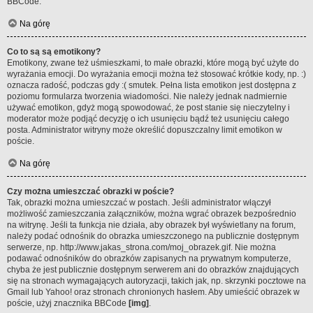
BBCode.
Na górę
Co to są są emotikony?
Emotikony, zwane też uśmieszkami, to małe obrazki, które mogą być użyte do
wyrażania emocji. Do wyrażania emocji można też stosować krótkie kody, np. :)
oznacza radość, podczas gdy :( smutek. Pełna lista emotikon jest dostępna z
poziomu formularza tworzenia wiadomości. Nie należy jednak nadmiernie
używać emotikon, gdyż mogą spowodować, że post stanie się nieczytelny i
moderator może podjąć decyzję o ich usunięciu bądź też usunięciu całego
posta. Administrator witryny może określić dopuszczalny limit emotikon w
poście.
Na górę
Czy można umieszczać obrazki w poście?
Tak, obrazki można umieszczać w postach. Jeśli administrator włączył
możliwość zamieszczania załączników, można wgrać obrazek bezpośrednio
na witrynę. Jeśli ta funkcja nie działa, aby obrazek był wyświetlany na forum,
należy podać odnośnik do obrazka umieszczonego na publicznie dostępnym
serwerze, np. http://www.jakas_strona.com/moj_obrazek.gif. Nie można
podawać odnośników do obrazków zapisanych na prywatnym komputerze,
chyba że jest publicznie dostępnym serwerem ani do obrazków znajdujących
się na stronach wymagających autoryzacji, takich jak, np. skrzynki pocztowe na
Gmail lub Yahoo! oraz stronach chronionych hasłem. Aby umieścić obrazek w
poście, użyj znacznika BBCode
[img]
.