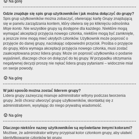
Na górę
Gdzie znajduje się spis grup użytkowników i jak można dołączyć do grupy?
Spis grup użytkowników można zobaczyć, otwierając kartę
Grupy
znajdującą
się w panelu zarządzania kontem, który otwiera się po kliknięciu odnośnika
Moje konto
. Nie wszystkie grupy są dostępne dla każdego. Niektóre mogą
wymagać akceptacji przyjęcia nowego członka, niektóre mogą być zamknięte,
a jeszcze inne mogą mieć ukrytych członków. Użytkownik może poprosić o
przyjęcie do danej grupy, naciskając odpowiedni przycisk. Prośba o przyjęcie
do grupy, która wymaga akceptacji przyjęcia nowego członka, musi zostać
zaakceptowana przez lidera grupy. Może on poprosić użytkownika o podanie
wyjaśnień, dlaczego chce on dołączyć do tej grupy. W przypadku otrzymania
negatywnej decyzji proszę nie nękać lidera grupy pytaniami – widocznie miał
on swoje powody.
Na górę
W jaki sposób można zostać liderem grupy?
Lidera grupy zazwyczaj mianuje administrator witryny podczas tworzenia
grupy. Jeśli chcesz utworzyć grupę użytkowników, skontaktuj się z
administratorem, wysyłając do niego prywatną wiadomość.
Na górę
Dlaczego niektóre nazwy użytkowników są wyświetlane innymi kolorami?
Możliwe, że administrator witryny przypisał kolor członkom grupy, aby ułatwić
identyfikowanie członków tej grupy.