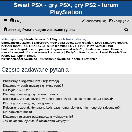
Świat PSX - gry PSX, gry PS2 - forum
PlayStation
FAQ
Zarejestruj się
Zaloguj się
S
Strona główna
Często zadawane pytania
z
sklep sportowy
Hantle żeliwne 2x20kg
obciążenia żeliwne,
sprowadzenie zwłok z zagranicy
,
medycyna estetyczna Gdańsk
,
kody rabatowe goodie
,
u
pethelp rabat -15% QSKES7C3
,
skup plastiku
,
LOV111VOL Tajny Komunikator
,
badania radiograficzne rt
,
pomoc drogowa autostrada A1
,
domki letniskowe Gdańsk
,
k
masaż stargard
,
Kody rabatowe i promocje | KodyGo
,
Katalog stron
,
LoveLifestyleNow
,
Kielce112
,
Lublin News
,
a
nieruchomości Świdnica , mieszkanie świdnica, agencja Świdnica
j
Często zadawane pytania
Problemy z logowaniem i rejestracją
Dlaczego w ogóle muszę się rejestrować?
Co to jest COPPA?
Dlaczego nie mogę się zarejestrować?
Rejestracja została przeprowadzona poprawnie, ale nie mogę się zalogować!
Dlaczego nie mogę się zalogować?
Rejestracja została dokonana jakiś czas temu, ale teraz nie mogę się zalogować?!
Nie pamiętam hasła!
Dlaczego następuje automatyczne wylogowanie?
Jak działa funkcja “Usuń ciasteczka witryny”?
Preferencje i ustawienia użytkownika