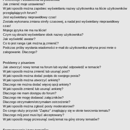
Jak zmienić moje ustawienia?
W jaki sposób można zapobiec wyświetlaniu nazwy użytkownika na liście użytkowników
przeglądających forum?
Jest wyświetlany nieprawidłowy czas!
Została wykonana zmiana strefy czasowej, a nadal jest wyświetlany nieprawidłowy
czas!
Mojego języka nie ma na liście!
Czym są obrazki wyświetlane obok nazwy użytkownika?
Jak wyświetlić awatar?
Co to jest ranga i jak można ją zmienić?
Podczas próby wysłania wiadomości e-mail do użytkownika witryna prosi mnie o
zalogowanie. Dlaczego?
Problemy z pisaniem
Jak utworzyć nowy temat na forum lub wysłać odpowiedź w temacie?
W jaki sposób można zmienić lub usunąć post?
W jaki sposób można dodać podpis do swojego posta?
W jaki sposób można utworzyć ankietę?
Dlaczego nie można dodać więcej opcji ankiety?
W jaki sposób zmienić lub usunąć ankietę?
Dlaczego nie mam dostępu do forum?
Dlaczego nie mogę dodawać załączników?
Dlaczego otrzymałem/otrzymałam ostrzeżenie?
W jaki sposób można zgłosić posty moderatorowi?
Do czego służy przycisk “Zapisz” znajdujący się w oknie tworzenia tematu?
Dlaczego mój post musi być akceptowany?
W jaki sposób mogę przesunąć swój temat na górę strony tematów?