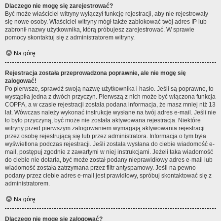
Dlaczego nie mogę się zarejestrować?
Być może właściciel witryny wyłączył funkcję rejestracji, aby nie rejestrowały
się nowe osoby. Właściciel witryny mógł także zablokować twój adres IP lub
zabronił nazwy użytkownika, którą próbujesz zarejestrować. W sprawie
pomocy skontaktuj się z administratorem witryny.
Na górę
Rejestracja została przeprowadzona poprawnie, ale nie mogę się
zalogować!
Po pierwsze, sprawdź swoją nazwę użytkownika i hasło. Jeśli są poprawne, to
wystąpiła jedna z dwóch przyczyn. Pierwszą z nich może być włączona funkcja
COPPA, a w czasie rejestracji została podana informacja, że masz mniej niż 13
lat. Wówczas należy wykonać instrukcje wysłane na twój adres e-mail. Jeśli nie
to było przyczyną, być może nie została aktywowana rejestracja. Niektóre
witryny przed pierwszym zalogowaniem wymagają aktywowania rejestracji
przez osobę rejestrującą się lub przez administratora. Informacja o tym była
wyświetlona podczas rejestracji. Jeśli została wysłana do ciebie wiadomość e-
mail, postępuj zgodnie z zawartymi w niej instrukcjami. Jeżeli taka wiadomość
do ciebie nie dotarła, być może został podany nieprawidłowy adres e-mail lub
wiadomość została zatrzymana przez filtr antyspamowy. Jeśli na pewno
podany przez ciebie adres e-mail jest prawidłowy, spróbuj skontaktować się z
administratorem.
Na górę
Dlaczego nie mogę się zalogować?