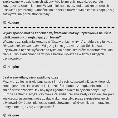
zapisywane w bazie danych witryny. Aby je zmienić, przejdź do panelu
zarządzania swoim kontem. W tym miejscu możesz dokonać zmian swoich
ustawień i preferencji. Odnośnik do panelu o nazwie “Moje konto” znajduje się
zazwyczaj na górze stron witryny.
Na górę
W jaki sposób można zapobiec wyświetlaniu nazwy użytkownika na liście
użytkowników przeglądających forum?
W panelu zarządzania kontem, w “Ustawieniach witryny” znajduje się funkcja
Nie pokazuj statusu online
. Włącz tę funkcję, zaznaczając
Tak
. Nazwa
użytkownika będzie wyświetlana tylko dla administratorów, moderatorów i dla
ciebie. Twoja obecność na witrynie będzie wykazana w liczbie ukrytych
użytkowników.
Na górę
Jest wyświetlany nieprawidłowy czas!
Możliwe, że jest wyświetlany czas z innej strefy czasowej, niż ta, w której się
znajdujesz. Jeśli tak właśnie jest, przejdź do panelu zarządzania kontem i
zmień strefę czasową, tak aby była zgodna z twoim miejscem pobytu. Np.
Europa centralna, Afryka, czy Nowa Zelandia. Zmiana strefy czasowej, tak jak i
większości ustawień, może zostać wykonana tylko przez zarejestrowanych
użytkowników. Jeżeli nie jesteś zarejestrowanym użytkownikiem – teraz jest
dobry moment, by się zarejestrować.
Na górę