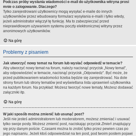
Podczas próby wysłania wiadomości e-mail do użytkownika witryna prosi
mnie o zalogowanie. Dlaczego?
Tylko zarejestrowani użytkownicy mogą wysyłać e-maile do innych
użytkowników przez wbudowany formularz wysyłania e-maili i tylko wtedy,
jeżeli administrator włączył tę funkcję. Ma to zabezpieczać przed
nieprawidłowym używaniem systemu poczty elektronicznej witryny przez
anonimowych użytkowników.
Na górę
Problemy z pisaniem
Jak utworzyć nowy temat na forum lub wysłać odpowiedź w temacie?
Aby utworzyć nowy temat na forum, należy nacisnąć przycisk „Nowy temat”,
aby odpowiedzieć w temacie, nacisnąć przycisk „Odpowiedz”. Być może, że
przed publikowaniem wiadomości trzeba będzie się zarejestrować. Na dole
strony forum lub strony tematów jest wyświetlana lista uprawnień użytkownika
na każdym forum. Na przykład: Możesz tworzyć nowe tematy, Możesz dodawać
załączniki itp.
Na górę
W jaki sposób można zmienić lub usunąć post?
Jeśli nie jesteś administratorem lub moderatorem, możesz zmieniać i usuwać
tylko swoje posty. Możesz zmienić post, naciskając przycisk
Zmień
znajdujący
się przy danym poście. Czasami można to zrobić tylko przez pewien czas po
jego napisaniu. Jeżeli ktoś odpowiedział na ten post, pod twoim postem pojawi