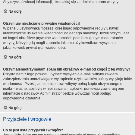
Aby uzyskać więcej informacji, skontaktuj się z administratorem witryny.
Na górę
Otrzymuję niechciane prywatne wiadomości!
W panelu użytkownika możesz, określając odpowiednie reguły ustawić
automatyczne usuwanie wiadomości od danego nadawcy. Jeżeli otrzymujesz
od kogoś obraźliwe prywatne wiadomości, poinformuj o tym moderatorów
witryny, którzy będą mogli zabronić takiemu użytkownikowi wysyłania
jakichkolwiek prywatnych wiadomości.
Na górę
Otrzymałem/otrzymałam spam lub obraźliwy e-mail od kogoś z tej witryny!
Przykro nam z tego powodu. System wysyłania e-maili witryny zawiera
zabezpieczenia umożliwiające wytropienie użytkowników, którzy wysyłają takie
wiadomości. Prześlij administratorowi witryny pełną kopię otrzymanego e-
maila – ważne, aby były w niej zawarte nagłówki, ponieważ zawierają one
informacje o nadawcy. Administrator będzie wówczas mógł podjąć
odpowiednie działania.
Na górę
Przyjaciele i wrogowie
Co to jest lista przyjaciół i wrogów?