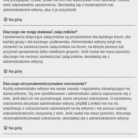
Aby przeglądać, czytać, pisać na nich lub wykonywać inne operacje, musisz
mieć odpowiednie uprawnienia. Skontaktuj się z moderatorem lub
administratorem witryny, aby ci je przydzielił.
Na górę
Dlaczego nie mogę dodawać załączników?
Uprawnienia dotyczące załączników są przydzielane dla każdego forum, dla
każdej grupy i dla każdego użytkownika. Administrator witryny mógł nie
zezwolić na zamieszczanie załączników na forum, na którym piszesz lub
przyznał uprawnienia tylko niektórym grupom. Jeśli nadal nie masz jasności,
dlaczego nie możesz zamieszczać załączników, skontaktuj się z
administratorem witryny.
Na górę
Dlaczego otrzymałem/otrzymałam ostrzeżenie?
Każdy administrator witryny ma swoje zasady i regulaminy obowiązujące na
danej witrynie. Są one opublikowane i administrator zaleca zapoznanie się z
nimi. Jeśli ktoś ich nie przestrzegał, może otrzymać ostrzeżenie. O udzieleniu
ostrzeżenia decyduje administrator witryny. phpBB Limited nie ma nic
wspólnego z ostrzeżeniami udzielanymi na tej witrynie i nie ponosi żadnej
odpowiedzialności związanej z nimi. Jeśli nadal nie masz jasności, dlaczego
otrzymałeś/otrzymałaś ostrzeżenie, skontaktuj się z administratorem witryny.
Na górę