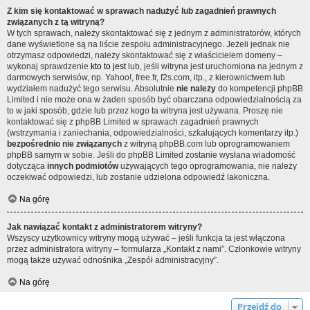
Z kim się kontaktować w sprawach nadużyć lub zagadnień prawnych
związanych z tą witryną?
W tych sprawach, należy skontaktować się z jednym z administratorów, których
dane wyświetlone są na liście zespołu administracyjnego. Jeżeli jednak nie
otrzymasz odpowiedzi, należy skontaktować się z właścicielem domeny –
wykonaj sprawdzenie
kto to jest
lub, jeśli witryna jest uruchomiona na jednym z
darmowych serwisów, np. Yahoo!, free.fr, f2s.com, itp., z kierownictwem lub
wydziałem nadużyć tego serwisu. Absolutnie
nie należy
do kompetencji phpBB
Limited i nie może ona w żaden sposób być obarczana odpowiedzialnością za
to w jaki sposób, gdzie lub przez kogo ta witryna jest używana. Proszę nie
kontaktować się z phpBB Limited w sprawach zagadnień prawnych
(wstrzymania i zaniechania, odpowiedzialności, szkalujących komentarzy itp.)
bezpośrednio nie związanych
z witryną phpBB.com lub oprogramowaniem
phpBB samym w sobie. Jeśli do phpBB Limited zostanie wysłana wiadomość
dotycząca
innych podmiotów
używających tego oprogramowania, nie należy
oczekiwać odpowiedzi, lub zostanie udzielona odpowiedź lakoniczna.
Na górę
Jak nawiązać kontakt z administratorem witryny?
Wszyscy użytkownicy witryny mogą używać – jeśli funkcja ta jest włączona
przez administratora witryny – formularza „Kontakt z nami”. Członkowie witryny
mogą także używać odnośnika „Zespół administracyjny”.
Na górę
Przejdź do