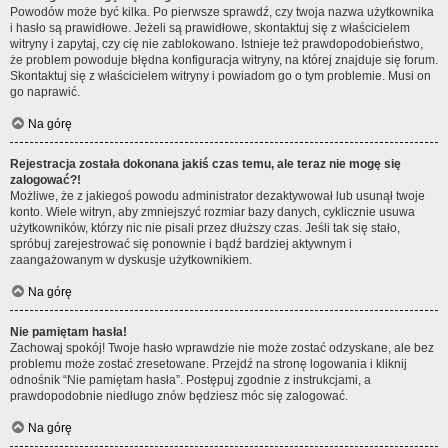
Powodów może być kilka. Po pierwsze sprawdź, czy twoja nazwa użytkownika
i hasło są prawidłowe. Jeżeli są prawidłowe, skontaktuj się z właścicielem
witryny i zapytaj, czy cię nie zablokowano. Istnieje też prawdopodobieństwo,
że problem powoduje błędna konfiguracja witryny, na której znajduje się forum.
Skontaktuj się z właścicielem witryny i powiadom go o tym problemie. Musi on
go naprawić.
Na górę
Rejestracja została dokonana jakiś czas temu, ale teraz nie mogę się
zalogować?!
Możliwe, że z jakiegoś powodu administrator dezaktywował lub usunął twoje
konto. Wiele witryn, aby zmniejszyć rozmiar bazy danych, cyklicznie usuwa
użytkowników, którzy nic nie pisali przez dłuższy czas. Jeśli tak się stało,
spróbuj zarejestrować się ponownie i bądź bardziej aktywnym i
zaangażowanym w dyskusje użytkownikiem.
Na górę
Nie pamiętam hasła!
Zachowaj spokój! Twoje hasło wprawdzie nie może zostać odzyskane, ale bez
problemu może zostać zresetowane. Przejdź na stronę logowania i kliknij
odnośnik “Nie pamiętam hasła”. Postępuj zgodnie z instrukcjami, a
prawdopodobnie niedługo znów będziesz móc się zalogować.
Na górę