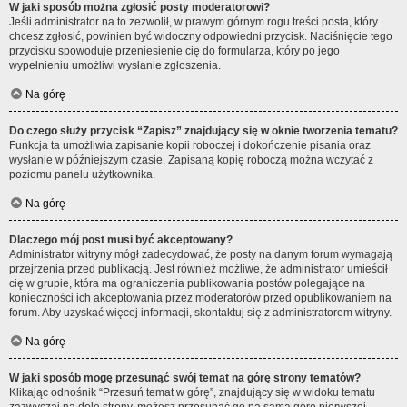
W jaki sposób można zgłosić posty moderatorowi?
Jeśli administrator na to zezwolił, w prawym górnym rogu treści posta, który
chcesz zgłosić, powinien być widoczny odpowiedni przycisk. Naciśnięcie tego
przycisku spowoduje przeniesienie cię do formularza, który po jego
wypełnieniu umożliwi wysłanie zgłoszenia.
Na górę
Do czego służy przycisk “Zapisz” znajdujący się w oknie tworzenia tematu?
Funkcja ta umożliwia zapisanie kopii roboczej i dokończenie pisania oraz
wysłanie w późniejszym czasie. Zapisaną kopię roboczą można wczytać z
poziomu panelu użytkownika.
Na górę
Dlaczego mój post musi być akceptowany?
Administrator witryny mógł zadecydować, że posty na danym forum wymagają
przejrzenia przed publikacją. Jest również możliwe, że administrator umieścił
cię w grupie, która ma ograniczenia publikowania postów polegające na
konieczności ich akceptowania przez moderatorów przed opublikowaniem na
forum. Aby uzyskać więcej informacji, skontaktuj się z administratorem witryny.
Na górę
W jaki sposób mogę przesunąć swój temat na górę strony tematów?
Klikając odnośnik “Przesuń temat w górę”, znajdujący się w widoku tematu