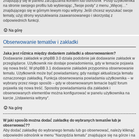
znajdujący się w panelu zarządzania kontem lub odnośnik “Posty użytkownika”
na stronie swojego profilu lub wybierając „Twoje posty” z menu „Więcej…”
znajdującego się w górnym lewym rogu witryny. Jeśli chcesz wyszukać swoje
tematy, użyj strony wyszukiwania zaawansowanego i skorzystaj z
odpowiednich funkcji.
Na górę
Obserwowanie tematów i zakładki
Jaka jest różnica między dodaniem zakładki a obserwowaniem?
Dodawanie zakładek w phpBB 3.0 działa podobnie jak dodawanie zakładek w
przeglądarce. Użytkownik nie dostaje powiadomienia, gdy w temacie pojawia
się nowa treść. W phpBB 3.1 dodawanie zakładek przypomina obserwowanie
tematu. Użytkownik może być powiadamiany, gdy nastąpi aktualizacja tematu
oznaczonego zakładką. Funkcja obserwowania powiadamia użytkownika – w
wybrany przez niego sposób – gdy w obserwowanym temacie bądź forum
pojawiła się nowa treść. Sposoby powiadamiania dla zakładek i
obserwowanych elementów można konfigurować w panelu użytkownika na
karcie „Ustawienia witryny”.
Na górę
W jaki sposób można dodać zakładkę do wybranych tematów lub je
obserwować??
Aby dodać zakładkę do wybranego tematu lub go obserwować, należy kliknąć
odpowiedni odnośnik w menu “Narzędzia tematu” znajdujące się na górze i na