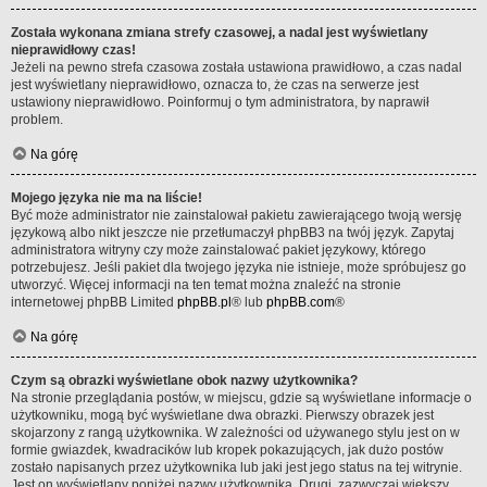
Została wykonana zmiana strefy czasowej, a nadal jest wyświetlany
nieprawidłowy czas!
Jeżeli na pewno strefa czasowa została ustawiona prawidłowo, a czas nadal
jest wyświetlany nieprawidłowo, oznacza to, że czas na serwerze jest
ustawiony nieprawidłowo. Poinformuj o tym administratora, by naprawił
problem.
Na górę
Mojego języka nie ma na liście!
Być może administrator nie zainstalował pakietu zawierającego twoją wersję
językową albo nikt jeszcze nie przetłumaczył phpBB3 na twój język. Zapytaj
administratora witryny czy może zainstalować pakiet językowy, którego
potrzebujesz. Jeśli pakiet dla twojego języka nie istnieje, może spróbujesz go
utworzyć. Więcej informacji na ten temat można znaleźć na stronie
internetowej phpBB Limited
phpBB.pl
® lub
phpBB.com
®
Na górę
Czym są obrazki wyświetlane obok nazwy użytkownika?
Na stronie przeglądania postów, w miejscu, gdzie są wyświetlane informacje o
użytkowniku, mogą być wyświetlane dwa obrazki. Pierwszy obrazek jest
skojarzony z rangą użytkownika. W zależności od używanego stylu jest on w
formie gwiazdek, kwadracików lub kropek pokazujących, jak dużo postów
zostało napisanych przez użytkownika lub jaki jest jego status na tej witrynie.
Jest on wyświetlany poniżej nazwy użytkownika. Drugi, zazwyczaj większy