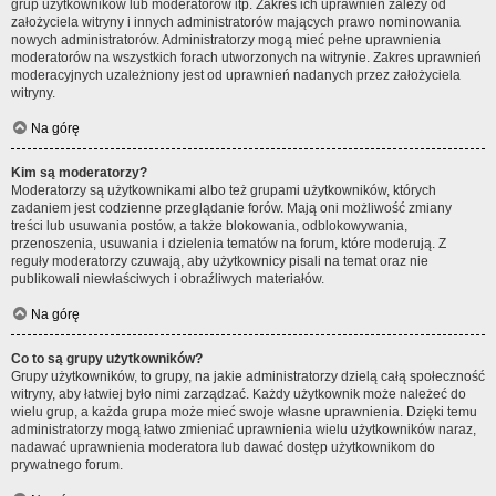
grup użytkowników lub moderatorów itp. Zakres ich uprawnień zależy od
założyciela witryny i innych administratorów mających prawo nominowania
nowych administratorów. Administratorzy mogą mieć pełne uprawnienia
moderatorów na wszystkich forach utworzonych na witrynie. Zakres uprawnień
moderacyjnych uzależniony jest od uprawnień nadanych przez założyciela
witryny.
Na górę
Kim są moderatorzy?
Moderatorzy są użytkownikami albo też grupami użytkowników, których
zadaniem jest codzienne przeglądanie forów. Mają oni możliwość zmiany
treści lub usuwania postów, a także blokowania, odblokowywania,
przenoszenia, usuwania i dzielenia tematów na forum, które moderują. Z
reguły moderatorzy czuwają, aby użytkownicy pisali na temat oraz nie
publikowali niewłaściwych i obraźliwych materiałów.
Na górę
Co to są grupy użytkowników?
Grupy użytkowników, to grupy, na jakie administratorzy dzielą całą społeczność
witryny, aby łatwiej było nimi zarządzać. Każdy użytkownik może należeć do
wielu grup, a każda grupa może mieć swoje własne uprawnienia. Dzięki temu
administratorzy mogą łatwo zmieniać uprawnienia wielu użytkowników naraz,
nadawać uprawnienia moderatora lub dawać dostęp użytkownikom do
prywatnego forum.