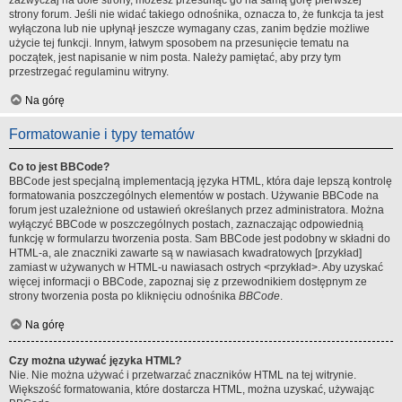
zazwyczaj na dole strony, możesz przesunąć go na samą górę pierwszej
strony forum. Jeśli nie widać takiego odnośnika, oznacza to, że funkcja ta jest
wyłączona lub nie upłynął jeszcze wymagany czas, zanim będzie możliwe
użycie tej funkcji. Innym, łatwym sposobem na przesunięcie tematu na
początek, jest napisanie w nim posta. Należy pamiętać, aby przy tym
przestrzegać regulaminu witryny.
Na górę
Formatowanie i typy tematów
Co to jest BBCode?
BBCode jest specjalną implementacją języka HTML, która daje lepszą kontrolę
formatowania poszczególnych elementów w postach. Używanie BBCode na
forum jest uzależnione od ustawień określanych przez administratora. Można
wyłączyć BBCode w poszczególnych postach, zaznaczając odpowiednią
funkcję w formularzu tworzenia posta. Sam BBCode jest podobny w składni do
HTML-a, ale znaczniki zawarte są w nawiasach kwadratowych [przykład]
zamiast w używanych w HTML-u nawiasach ostrych <przykład>. Aby uzyskać
więcej informacji o BBCode, zapoznaj się z przewodnikiem dostępnym ze
strony tworzenia posta po kliknięciu odnośnika
BBCode
.
Na górę
Czy można używać języka HTML?
Nie. Nie można używać i przetwarzać znaczników HTML na tej witrynie.
Większość formatowania, które dostarcza HTML, można uzyskać, używając