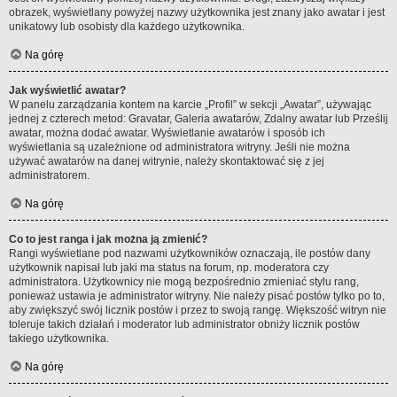
obrazek, wyświetlany powyżej nazwy użytkownika jest znany jako awatar i jest
unikatowy lub osobisty dla każdego użytkownika.
Na górę
Jak wyświetlić awatar?
W panelu zarządzania kontem na karcie „Profil” w sekcji „Awatar”, używając
jednej z czterech metod: Gravatar, Galeria awatarów, Zdalny awatar lub Prześlij
awatar, można dodać awatar. Wyświetlanie awatarów i sposób ich
wyświetlania są uzależnione od administratora witryny. Jeśli nie można
używać awatarów na danej witrynie, należy skontaktować się z jej
administratorem.
Na górę
Co to jest ranga i jak można ją zmienić?
Rangi wyświetlane pod nazwami użytkowników oznaczają, ile postów dany
użytkownik napisał lub jaki ma status na forum, np. moderatora czy
administratora. Użytkownicy nie mogą bezpośrednio zmieniać stylu rang,
ponieważ ustawia je administrator witryny. Nie należy pisać postów tylko po to,
aby zwiększyć swój licznik postów i przez to swoją rangę. Większość witryn nie
toleruje takich działań i moderator lub administrator obniży licznik postów
takiego użytkownika.
Na górę