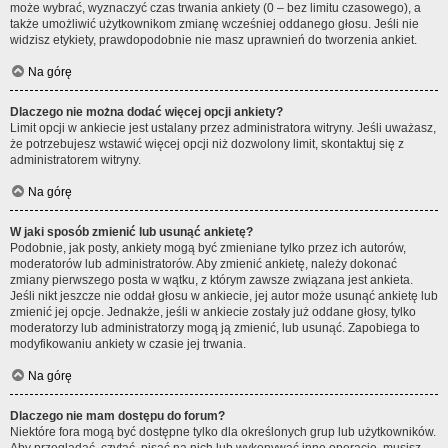
może wybrać, wyznaczyć czas trwania ankiety (0 – bez limitu czasowego), a
także umożliwić użytkownikom zmianę wcześniej oddanego głosu. Jeśli nie
widzisz etykiety, prawdopodobnie nie masz uprawnień do tworzenia ankiet.
Na górę
Dlaczego nie można dodać więcej opcji ankiety?
Limit opcji w ankiecie jest ustalany przez administratora witryny. Jeśli uważasz,
że potrzebujesz wstawić więcej opcji niż dozwolony limit, skontaktuj się z
administratorem witryny.
Na górę
W jaki sposób zmienić lub usunąć ankietę?
Podobnie, jak posty, ankiety mogą być zmieniane tylko przez ich autorów,
moderatorów lub administratorów. Aby zmienić ankietę, należy dokonać
zmiany pierwszego posta w wątku, z którym zawsze związana jest ankieta.
Jeśli nikt jeszcze nie oddał głosu w ankiecie, jej autor może usunąć ankietę lub
zmienić jej opcje. Jednakże, jeśli w ankiecie zostały już oddane głosy, tylko
moderatorzy lub administratorzy mogą ją zmienić, lub usunąć. Zapobiega to
modyfikowaniu ankiety w czasie jej trwania.
Na górę
Dlaczego nie mam dostępu do forum?
Niektóre fora mogą być dostępne tylko dla określonych grup lub użytkowników.