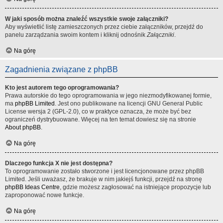
W jaki sposób można znaleźć wszystkie swoje załączniki?
Aby wyświetlić listę zamieszczonych przez ciebie załączników, przejdź do
panelu zarządzania swoim kontem i kliknij odnośnik
Załączniki
.
Na górę
Zagadnienia związane z phpBB
Kto jest autorem tego oprogramowania?
Prawa autorskie do tego oprogramowania w jego niezmodyfikowanej formie,
ma
phpBB Limited
. Jest ono publikowane na licencji GNU General Public
License wersja 2 (GPL-2.0), co w praktyce oznacza, że może być bez
ograniczeń dystrybuowane. Więcej na ten temat dowiesz się na stronie
About phpBB
.
Na górę
Dlaczego funkcja X nie jest dostępna?
To oprogramowanie zostało stworzone i jest licencjonowane przez phpBB
Limited. Jeśli uważasz, że brakuje w nim jakiejś funkcji, przejdź na stronę
phpBB Ideas Centre
, gdzie możesz zagłosować na istniejące propozycje lub
zaproponować nowe funkcje.
Na górę