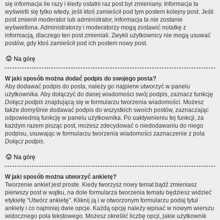
się informacja ile razy i kiedy ostatni raz post był zmieniany. Informacja ta
wyświetli się tylko wtedy, jeśli ktoś zamieścił pod tym postem kolejny post. Jeśli
post zmienił moderator lub administrator, informacja ta nie zostanie
wyświetlona. Administratorzy i moderatorzy mogą zostawić notatkę z
informacją, dlaczego ten post zmieniali. Zwykli użytkownicy nie mogą usuwać
postów, gdy ktoś zamieścił pod ich postem nowy post.
Na górę
W jaki sposób można dodać podpis do swojego posta?
Aby dodawać podpis do posta, należy go najpierw utworzyć w panelu
użytkownika. Aby dołączyć do danej wiadomości swój podpis, zaznacz funkcję
Dołącz podpis
znajdującą się w formularzu tworzenia wiadomości. Możesz
także domyślnie dodawać podpis do wszystkich swoich postów, zaznaczając
odpowiednią funkcję w panelu użytkownika. Po uaktywnieniu tej funkcji, za
każdym razem pisząc post, możesz zdecydować o niedodawaniu do niego
podpisu, usuwając w formularzu tworzenia wiadomości zaznaczenie z pola
Dołącz podpis
.
Na górę
W jaki sposób można utworzyć ankietę?
Tworzenie ankiet jest proste. Kiedy tworzysz nowy temat bądź zmieniasz
pierwszy post w wątku, na dole formularza tworzenia tematu będziesz widzieć
etykietę “Utwórz ankietę”. Kliknij ją i w otworzonym formularzu podaj tytuł
ankiety i co najmniej dwie opcje. Każdą opcję należy wpisać w nowym wierszu
widocznego pola tekstowego. Możesz określić liczbę opcji, jakie użytkownik