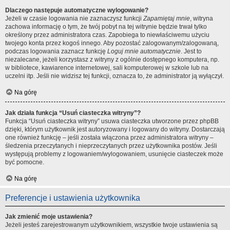
Dlaczego następuje automatyczne wylogowanie?
Jeżeli w czasie logowania nie zaznaczysz funkcji
Zapamiętaj mnie
, witryna
zachowa informację o tym, że twój pobyt na tej witrynie będzie trwał tylko
określony przez administratora czas. Zapobiega to niewłaściwemu użyciu
twojego konta przez kogoś innego. Aby pozostać zalogowanym/zalogowaną,
podczas logowania zaznacz funkcję
Loguj mnie automatycznie
. Jest to
niezalecane, jeżeli korzystasz z witryny z ogólnie dostępnego komputera, np.
w bibliotece, kawiarence internetowej, sali komputerowej w szkole lub na
uczelni itp. Jeśli nie widzisz tej funkcji, oznacza to, że administrator ją wyłączył.
Na górę
Jak działa funkcja “Usuń ciasteczka witryny”?
Funkcja “Usuń ciasteczka witryny” usuwa ciasteczka utworzone przez phpBB
dzięki, którym użytkownik jest autoryzowany i logowany do witryny. Dostarczają
one również funkcję – jeśli została włączona przez administratora witryny –
śledzenia przeczytanych i nieprzeczytanych przez użytkownika postów. Jeśli
występują problemy z logowaniem/wylogowaniem, usunięcie ciasteczek może
być pomocne.
Na górę
Preferencje i ustawienia użytkownika
Jak zmienić moje ustawienia?
Jeżeli jesteś zarejestrowanym użytkownikiem, wszystkie twoje ustawienia są