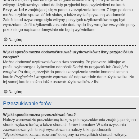
Jest to lista, którą można użyć do organizowania różnych użytkowników
witryny. Użytkownicy dodani do listy przyjaciół będą wyświetleni na karcie
Przyjaciele
znajdującej się w panelu zarządzania kontem. Z tego poziomu
można szybko sprawdzić ich status, a także wysłać prywatną wiadomość.
Zależnie od używanego stylu witryny, posty tych użytkowników mogą być
wyróżniane. Jeśli użytkownik zostanie dodany do listy wrogów, wszystkie posty
przez niego napisane domyślnie nie będą wyświetlane.
Na górę
W jaki sposób można dodawać/usuwać użytkowników z listy przyjaciół lub
wrogów?
Można dodawać użytkowników na dwa sposoby. Po pierwsze, klikając w
profilu wybranego użytkownika odnośnik
Dodaj do przyjaciół
lub
Dodaj do
wrogów
. Po drugie, przejść do panelu zarządzania swoim kontem i tam na
karcie
Przyjaciele i wrogowie
wprowadzić odpowiednie dane użytkownika. Na
tej samej karcie można także usuwać użytkowników z list.
Na górę
Przeszukiwanie forów
W jaki sposób można przeszukiwać fora?
Należy wprowadzić poszukiwaną frazę w pole wyszukiwania znajdujące się na
stronie wykazu forów, a także stronach forów i tematów. W celu uzyskania
zaawansowanych funkcji wyszukiwania należy kliknąć odnośnik
“Wyszukiwanie zaawansowane” dostępny na wszystkich stronach witryny.