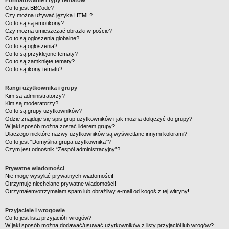
Formatowanie i typy tematów
Co to jest BBCode?
Czy można używać języka HTML?
Co to są są emotikony?
Czy można umieszczać obrazki w poście?
Co to są ogłoszenia globalne?
Co to są ogłoszenia?
Co to są przyklejone tematy?
Co to są zamknięte tematy?
Co to są ikony tematu?
Rangi użytkownika i grupy
Kim są administratorzy?
Kim są moderatorzy?
Co to są grupy użytkowników?
Gdzie znajduje się spis grup użytkowników i jak można dołączyć do grupy?
W jaki sposób można zostać liderem grupy?
Dlaczego niektóre nazwy użytkowników są wyświetlane innymi kolorami?
Co to jest “Domyślna grupa użytkownika”?
Czym jest odnośnik “Zespół administracyjny”?
Prywatne wiadomości
Nie mogę wysyłać prywatnych wiadomości!
Otrzymuję niechciane prywatne wiadomości!
Otrzymałem/otrzymałam spam lub obraźliwy e-mail od kogoś z tej witryny!
Przyjaciele i wrogowie
Co to jest lista przyjaciół i wrogów?
W jaki sposób można dodawać/usuwać użytkowników z listy przyjaciół lub wrogów?