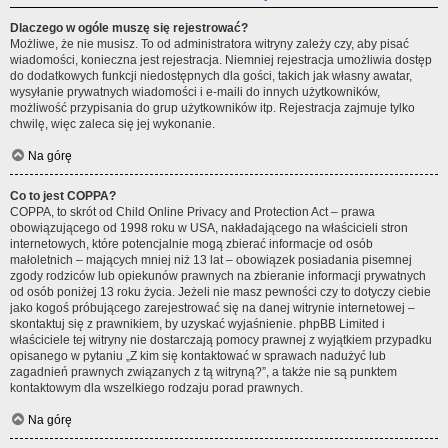
Dlaczego w ogóle muszę się rejestrować?
Możliwe, że nie musisz. To od administratora witryny zależy czy, aby pisać
wiadomości, konieczna jest rejestracja. Niemniej rejestracja umożliwia dostęp
do dodatkowych funkcji niedostępnych dla gości, takich jak własny awatar,
wysyłanie prywatnych wiadomości i e-maili do innych użytkowników,
możliwość przypisania do grup użytkowników itp. Rejestracja zajmuje tylko
chwilę, więc zaleca się jej wykonanie.
Na górę
Co to jest COPPA?
COPPA, to skrót od Child Online Privacy and Protection Act – prawa
obowiązującego od 1998 roku w USA, nakładającego na właścicieli stron
internetowych, które potencjalnie mogą zbierać informacje od osób
małoletnich – mających mniej niż 13 lat – obowiązek posiadania pisemnej
zgody rodziców lub opiekunów prawnych na zbieranie informacji prywatnych
od osób poniżej 13 roku życia. Jeżeli nie masz pewności czy to dotyczy ciebie
jako kogoś próbującego zarejestrować się na danej witrynie internetowej –
skontaktuj się z prawnikiem, by uzyskać wyjaśnienie. phpBB Limited i
właściciele tej witryny nie dostarczają pomocy prawnej z wyjątkiem przypadku
opisanego w pytaniu „Z kim się kontaktować w sprawach nadużyć lub
zagadnień prawnych związanych z tą witryną?”, a także nie są punktem
kontaktowym dla wszelkiego rodzaju porad prawnych.
Na górę