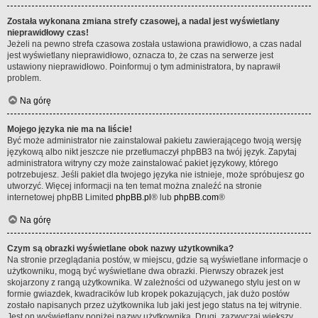
Została wykonana zmiana strefy czasowej, a nadal jest wyświetlany
nieprawidłowy czas!
Jeżeli na pewno strefa czasowa została ustawiona prawidłowo, a czas nadal
jest wyświetlany nieprawidłowo, oznacza to, że czas na serwerze jest
ustawiony nieprawidłowo. Poinformuj o tym administratora, by naprawił
problem.
Na górę
Mojego języka nie ma na liście!
Być może administrator nie zainstalował pakietu zawierającego twoją wersję
językową albo nikt jeszcze nie przetłumaczył phpBB3 na twój język. Zapytaj
administratora witryny czy może zainstalować pakiet językowy, którego
potrzebujesz. Jeśli pakiet dla twojego języka nie istnieje, może spróbujesz go
utworzyć. Więcej informacji na ten temat można znaleźć na stronie
internetowej phpBB Limited
phpBB.pl
® lub
phpBB.com
®
Na górę
Czym są obrazki wyświetlane obok nazwy użytkownika?
Na stronie przeglądania postów, w miejscu, gdzie są wyświetlane informacje o
użytkowniku, mogą być wyświetlane dwa obrazki. Pierwszy obrazek jest
skojarzony z rangą użytkownika. W zależności od używanego stylu jest on w
formie gwiazdek, kwadracików lub kropek pokazujących, jak dużo postów
zostało napisanych przez użytkownika lub jaki jest jego status na tej witrynie.
Jest on wyświetlany poniżej nazwy użytkownika. Drugi, zazwyczaj większy