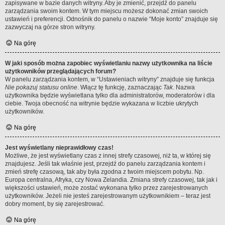
zapisywane w bazie danych witryny. Aby je zmienić, przejdź do panelu
zarządzania swoim kontem. W tym miejscu możesz dokonać zmian swoich
ustawień i preferencji. Odnośnik do panelu o nazwie “Moje konto” znajduje się
zazwyczaj na górze stron witryny.
Na górę
W jaki sposób można zapobiec wyświetlaniu nazwy użytkownika na liście
użytkowników przeglądających forum?
W panelu zarządzania kontem, w “Ustawieniach witryny” znajduje się funkcja
Nie pokazuj statusu online
. Włącz tę funkcję, zaznaczając
Tak
. Nazwa
użytkownika będzie wyświetlana tylko dla administratorów, moderatorów i dla
ciebie. Twoja obecność na witrynie będzie wykazana w liczbie ukrytych
użytkowników.
Na górę
Jest wyświetlany nieprawidłowy czas!
Możliwe, że jest wyświetlany czas z innej strefy czasowej, niż ta, w której się
znajdujesz. Jeśli tak właśnie jest, przejdź do panelu zarządzania kontem i
zmień strefę czasową, tak aby była zgodna z twoim miejscem pobytu. Np.
Europa centralna, Afryka, czy Nowa Zelandia. Zmiana strefy czasowej, tak jak i
większości ustawień, może zostać wykonana tylko przez zarejestrowanych
użytkowników. Jeżeli nie jesteś zarejestrowanym użytkownikiem – teraz jest
dobry moment, by się zarejestrować.
Na górę