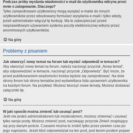
Podczas próby wysłania wiadomości e-mail do użytkownika witryna prosi
mnie o zalogowanie. Dlaczego?
Tylko zarejestrowani użytkownicy mogą wysyłać e-maile do innych
użytkowników przez wbudowany formularz wysyłania e-maili i tylko wtedy,
jeżeli administrator włączył tę funkcję. Ma to zabezpieczać przed
nieprawidłowym używaniem systemu poczty elektronicznej witryny przez
anonimowych użytkowników.
Na górę
Problemy z pisaniem
Jak utworzyć nowy temat na forum lub wysłać odpowiedź w temacie?
Aby utworzyć nowy temat na forum, należy nacisnąć przycisk „Nowy temat”,
aby odpowiedzieć w temacie, nacisnąć przycisk „Odpowiedz”. Być może, że
przed publikowaniem wiadomości trzeba będzie się zarejestrować. Na dole
strony forum lub strony tematów jest wyświetlana lista uprawnień użytkownika
na każdym forum. Na przykład: Możesz tworzyć nowe tematy, Możesz dodawać
załączniki itp.
Na górę
W jaki sposób można zmienić lub usunąć post?
Jeśli nie jesteś administratorem lub moderatorem, możesz zmieniać i usuwać
tylko swoje posty. Możesz zmienić post, naciskając przycisk
Zmień
znajdujący
się przy danym poście. Czasami można to zrobić tylko przez pewien czas po
jego napisaniu. Jeżeli ktoś odpowiedział na ten post, pod twoim postem pojawi