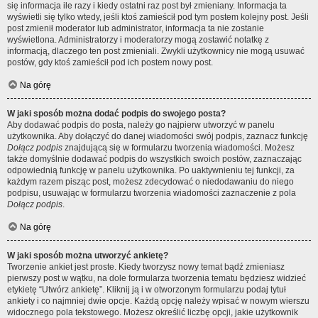
się informacja ile razy i kiedy ostatni raz post był zmieniany. Informacja ta
wyświetli się tylko wtedy, jeśli ktoś zamieścił pod tym postem kolejny post. Jeśli
post zmienił moderator lub administrator, informacja ta nie zostanie
wyświetlona. Administratorzy i moderatorzy mogą zostawić notatkę z
informacją, dlaczego ten post zmieniali. Zwykli użytkownicy nie mogą usuwać
postów, gdy ktoś zamieścił pod ich postem nowy post.
Na górę
W jaki sposób można dodać podpis do swojego posta?
Aby dodawać podpis do posta, należy go najpierw utworzyć w panelu
użytkownika. Aby dołączyć do danej wiadomości swój podpis, zaznacz funkcję
Dołącz podpis
znajdującą się w formularzu tworzenia wiadomości. Możesz
także domyślnie dodawać podpis do wszystkich swoich postów, zaznaczając
odpowiednią funkcję w panelu użytkownika. Po uaktywnieniu tej funkcji, za
każdym razem pisząc post, możesz zdecydować o niedodawaniu do niego
podpisu, usuwając w formularzu tworzenia wiadomości zaznaczenie z pola
Dołącz podpis
.
Na górę
W jaki sposób można utworzyć ankietę?
Tworzenie ankiet jest proste. Kiedy tworzysz nowy temat bądź zmieniasz
pierwszy post w wątku, na dole formularza tworzenia tematu będziesz widzieć
etykietę “Utwórz ankietę”. Kliknij ją i w otworzonym formularzu podaj tytuł
ankiety i co najmniej dwie opcje. Każdą opcję należy wpisać w nowym wierszu
widocznego pola tekstowego. Możesz określić liczbę opcji, jakie użytkownik