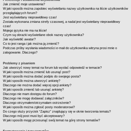
Jak zmienić moje ustawienia?
W jaki sposób można zapobiec wyświetlaniu nazwy użytkownika na liście użytkowników
przeglądających forum?
Jest wyświetlany nieprawidłowy czas!
Została wykonana zmiana strefy czasowej, a nadal jest wyświetlany nieprawidłowy
czas!
Mojego języka nie ma na liście!
Czym są obrazki wyświetlane obok nazwy użytkownika?
Jak wyświetlić awatar?
Co to jest ranga i jak można ją zmienić?
Podczas próby wysłania wiadomości e-mail do użytkownika witryna prosi mnie o
zalogowanie. Dlaczego?
Problemy z pisaniem
Jak utworzyć nowy temat na forum lub wysłać odpowiedź w temacie?
W jaki sposób można zmienić lub usunąć post?
W jaki sposób można dodać podpis do swojego posta?
W jaki sposób można utworzyć ankietę?
Dlaczego nie można dodać więcej opcji ankiety?
W jaki sposób zmienić lub usunąć ankietę?
Dlaczego nie mam dostępu do forum?
Dlaczego nie mogę dodawać załączników?
Dlaczego otrzymałem/otrzymałam ostrzeżenie?
W jaki sposób można zgłosić posty moderatorowi?
Do czego służy przycisk “Zapisz” znajdujący się w oknie tworzenia tematu?
Dlaczego mój post musi być akceptowany?
W jaki sposób mogę przesunąć swój temat na górę strony tematów?