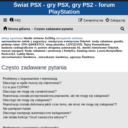
Świat PSX - gry PSX, gry PS2 - forum
PlayStation
FAQ
Zarejestruj się
Zaloguj się
S
Strona główna
Często zadawane pytania
z
sklep sportowy
Hantle żeliwne 2x20kg
obciążenia żeliwne,
sprowadzenie zwłok z zagranicy
,
medycyna estetyczna Gdańsk
,
kody rabatowe goodie
,
u
pethelp rabat -15% QSKES7C3
,
skup plastiku
,
LOV111VOL Tajny Komunikator
,
badania radiograficzne rt
,
pomoc drogowa autostrada A1
,
domki letniskowe Gdańsk
,
k
masaż stargard
,
Kody rabatowe i promocje | KodyGo
,
Katalog stron
,
LoveLifestyleNow
,
Kielce112
,
Lublin News
,
a
nieruchomości Świdnica , mieszkanie świdnica, agencja Świdnica
j
Często zadawane pytania
Problemy z logowaniem i rejestracją
Dlaczego w ogóle muszę się rejestrować?
Co to jest COPPA?
Dlaczego nie mogę się zarejestrować?
Rejestracja została przeprowadzona poprawnie, ale nie mogę się zalogować!
Dlaczego nie mogę się zalogować?
Rejestracja została dokonana jakiś czas temu, ale teraz nie mogę się zalogować?!
Nie pamiętam hasła!
Dlaczego następuje automatyczne wylogowanie?
Jak działa funkcja “Usuń ciasteczka witryny”?
Preferencje i ustawienia użytkownika