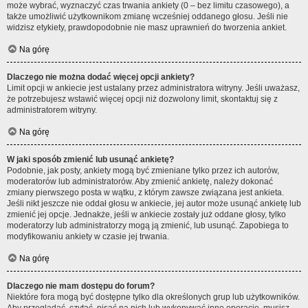
może wybrać, wyznaczyć czas trwania ankiety (0 – bez limitu czasowego), a
także umożliwić użytkownikom zmianę wcześniej oddanego głosu. Jeśli nie
widzisz etykiety, prawdopodobnie nie masz uprawnień do tworzenia ankiet.
Na górę
Dlaczego nie można dodać więcej opcji ankiety?
Limit opcji w ankiecie jest ustalany przez administratora witryny. Jeśli uważasz,
że potrzebujesz wstawić więcej opcji niż dozwolony limit, skontaktuj się z
administratorem witryny.
Na górę
W jaki sposób zmienić lub usunąć ankietę?
Podobnie, jak posty, ankiety mogą być zmieniane tylko przez ich autorów,
moderatorów lub administratorów. Aby zmienić ankietę, należy dokonać
zmiany pierwszego posta w wątku, z którym zawsze związana jest ankieta.
Jeśli nikt jeszcze nie oddał głosu w ankiecie, jej autor może usunąć ankietę lub
zmienić jej opcje. Jednakże, jeśli w ankiecie zostały już oddane głosy, tylko
moderatorzy lub administratorzy mogą ją zmienić, lub usunąć. Zapobiega to
modyfikowaniu ankiety w czasie jej trwania.
Na górę
Dlaczego nie mam dostępu do forum?
Niektóre fora mogą być dostępne tylko dla określonych grup lub użytkowników.