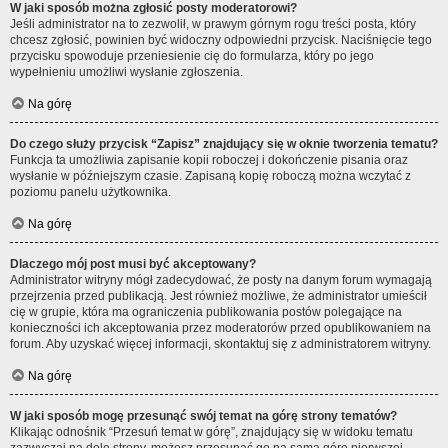
W jaki sposób można zgłosić posty moderatorowi?
Jeśli administrator na to zezwolił, w prawym górnym rogu treści posta, który
chcesz zgłosić, powinien być widoczny odpowiedni przycisk. Naciśnięcie tego
przycisku spowoduje przeniesienie cię do formularza, który po jego
wypełnieniu umożliwi wysłanie zgłoszenia.
Na górę
Do czego służy przycisk “Zapisz” znajdujący się w oknie tworzenia tematu?
Funkcja ta umożliwia zapisanie kopii roboczej i dokończenie pisania oraz
wysłanie w późniejszym czasie. Zapisaną kopię roboczą można wczytać z
poziomu panelu użytkownika.
Na górę
Dlaczego mój post musi być akceptowany?
Administrator witryny mógł zadecydować, że posty na danym forum wymagają
przejrzenia przed publikacją. Jest również możliwe, że administrator umieścił
cię w grupie, która ma ograniczenia publikowania postów polegające na
konieczności ich akceptowania przez moderatorów przed opublikowaniem na
forum. Aby uzyskać więcej informacji, skontaktuj się z administratorem witryny.
Na górę
W jaki sposób mogę przesunąć swój temat na górę strony tematów?
Klikając odnośnik “Przesuń temat w górę”, znajdujący się w widoku tematu