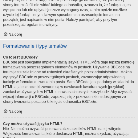
zazwyczaj na dole strony, możesz przesunąć go na samą górę pierwszej
strony forum. Jeśli nie widać takiego odnośnika, oznacza to, że funkcja ta jest
wyłączona lub nie upłynął jeszcze wymagany czas, zanim będzie możliwe
użycie tej funkcji. Innym, łatwym sposobem na przesunięcie tematu na
początek, jest napisanie w nim posta. Należy pamiętać, aby przy tym
przestrzegać regulaminu witryny.
Na górę
Formatowanie i typy tematów
Co to jest BBCode?
BBCode jest specjalną implementacją języka HTML, która daje lepszą kontrolę
formatowania poszczególnych elementów w postach. Używanie BBCode na
forum jest uzależnione od ustawień określanych przez administratora. Można
wyłączyć BBCode w poszczególnych postach, zaznaczając odpowiednią
funkcję w formularzu tworzenia posta. Sam BBCode jest podobny w składni do
HTML-a, ale znaczniki zawarte są w nawiasach kwadratowych [przykład]
zamiast w używanych w HTML-u nawiasach ostrych <przykład>. Aby uzyskać
więcej informacji o BBCode, zapoznaj się z przewodnikiem dostępnym ze
strony tworzenia posta po kliknięciu odnośnika
BBCode
.
Na górę
Czy można używać języka HTML?
Nie. Nie można używać i przetwarzać znaczników HTML na tej witrynie.
Większość formatowania, które dostarcza HTML, można uzyskać, używając