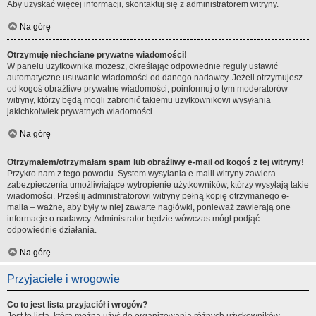
Aby uzyskać więcej informacji, skontaktuj się z administratorem witryny.
Na górę
Otrzymuję niechciane prywatne wiadomości!
W panelu użytkownika możesz, określając odpowiednie reguły ustawić
automatyczne usuwanie wiadomości od danego nadawcy. Jeżeli otrzymujesz
od kogoś obraźliwe prywatne wiadomości, poinformuj o tym moderatorów
witryny, którzy będą mogli zabronić takiemu użytkownikowi wysyłania
jakichkolwiek prywatnych wiadomości.
Na górę
Otrzymałem/otrzymałam spam lub obraźliwy e-mail od kogoś z tej witryny!
Przykro nam z tego powodu. System wysyłania e-maili witryny zawiera
zabezpieczenia umożliwiające wytropienie użytkowników, którzy wysyłają takie
wiadomości. Prześlij administratorowi witryny pełną kopię otrzymanego e-
maila – ważne, aby były w niej zawarte nagłówki, ponieważ zawierają one
informacje o nadawcy. Administrator będzie wówczas mógł podjąć
odpowiednie działania.
Na górę
Przyjaciele i wrogowie
Co to jest lista przyjaciół i wrogów?