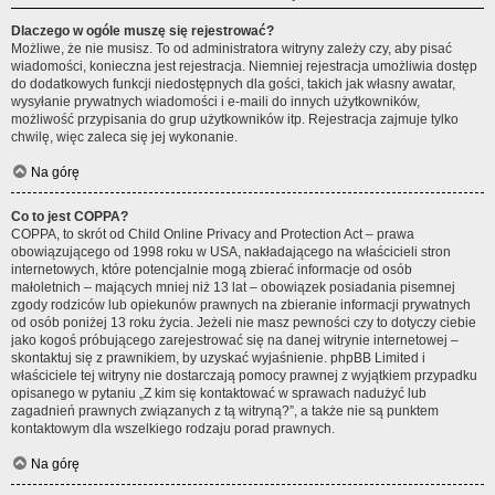
Dlaczego w ogóle muszę się rejestrować?
Możliwe, że nie musisz. To od administratora witryny zależy czy, aby pisać
wiadomości, konieczna jest rejestracja. Niemniej rejestracja umożliwia dostęp
do dodatkowych funkcji niedostępnych dla gości, takich jak własny awatar,
wysyłanie prywatnych wiadomości i e-maili do innych użytkowników,
możliwość przypisania do grup użytkowników itp. Rejestracja zajmuje tylko
chwilę, więc zaleca się jej wykonanie.
Na górę
Co to jest COPPA?
COPPA, to skrót od Child Online Privacy and Protection Act – prawa
obowiązującego od 1998 roku w USA, nakładającego na właścicieli stron
internetowych, które potencjalnie mogą zbierać informacje od osób
małoletnich – mających mniej niż 13 lat – obowiązek posiadania pisemnej
zgody rodziców lub opiekunów prawnych na zbieranie informacji prywatnych
od osób poniżej 13 roku życia. Jeżeli nie masz pewności czy to dotyczy ciebie
jako kogoś próbującego zarejestrować się na danej witrynie internetowej –
skontaktuj się z prawnikiem, by uzyskać wyjaśnienie. phpBB Limited i
właściciele tej witryny nie dostarczają pomocy prawnej z wyjątkiem przypadku
opisanego w pytaniu „Z kim się kontaktować w sprawach nadużyć lub
zagadnień prawnych związanych z tą witryną?”, a także nie są punktem
kontaktowym dla wszelkiego rodzaju porad prawnych.
Na górę