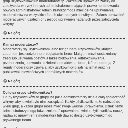
grup użytkowników lub moderatorów itp. Zakres ich uprawnień zależy od
założyciela witryny i innych administratorów mających prawo nominowania
nowych administratorów. Administratorzy mogą mieć pełne uprawnienia
moderatorów na wszystkich forach utworzonych na witrynie. Zakres uprawnień
moderacyjnych uzależniony jest od uprawnień nadanych przez założyciela
witryny.
Na górę
Kim są moderatorzy?
Moderatorzy są użytkownikami albo też grupami użytkowników, których
zadaniem jest codzienne przeglądanie forów. Mają oni możliwość zmiany
treści lub usuwania postów, a także blokowania, odblokowywania,
przenoszenia, usuwania i dzielenia tematów na forum, które moderują. Z
reguły moderatorzy czuwają, aby użytkownicy pisali na temat oraz nie
publikowali niewłaściwych i obraźliwych materiałów.
Na górę
Co to są grupy użytkowników?
Grupy użytkowników, to grupy, na jakie administratorzy dzielą całą społeczność
witryny, aby łatwiej było nimi zarządzać. Każdy użytkownik może należeć do
wielu grup, a każda grupa może mieć swoje własne uprawnienia. Dzięki temu
administratorzy mogą łatwo zmieniać uprawnienia wielu użytkowników naraz,
nadawać uprawnienia moderatora lub dawać dostęp użytkownikom do
prywatnego forum.