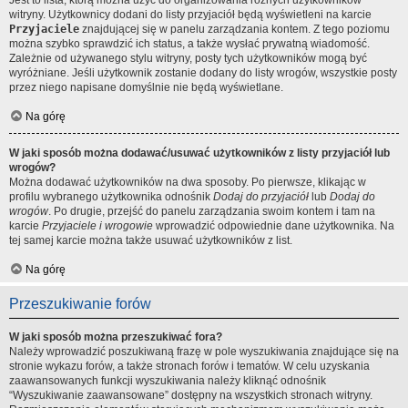
Jest to lista, którą można użyć do organizowania różnych użytkowników
witryny. Użytkownicy dodani do listy przyjaciół będą wyświetleni na karcie
Przyjaciele
znajdującej się w panelu zarządzania kontem. Z tego poziomu
można szybko sprawdzić ich status, a także wysłać prywatną wiadomość.
Zależnie od używanego stylu witryny, posty tych użytkowników mogą być
wyróżniane. Jeśli użytkownik zostanie dodany do listy wrogów, wszystkie posty
przez niego napisane domyślnie nie będą wyświetlane.
Na górę
W jaki sposób można dodawać/usuwać użytkowników z listy przyjaciół lub
wrogów?
Można dodawać użytkowników na dwa sposoby. Po pierwsze, klikając w
profilu wybranego użytkownika odnośnik
Dodaj do przyjaciół
lub
Dodaj do
wrogów
. Po drugie, przejść do panelu zarządzania swoim kontem i tam na
karcie
Przyjaciele i wrogowie
wprowadzić odpowiednie dane użytkownika. Na
tej samej karcie można także usuwać użytkowników z list.
Na górę
Przeszukiwanie forów
W jaki sposób można przeszukiwać fora?
Należy wprowadzić poszukiwaną frazę w pole wyszukiwania znajdujące się na
stronie wykazu forów, a także stronach forów i tematów. W celu uzyskania
zaawansowanych funkcji wyszukiwania należy kliknąć odnośnik
“Wyszukiwanie zaawansowane” dostępny na wszystkich stronach witryny.