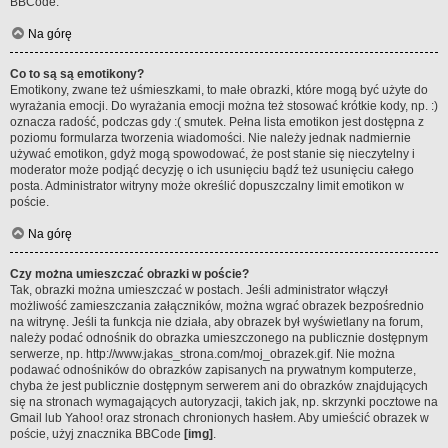
BBCode.
Na górę
Co to są są emotikony?
Emotikony, zwane też uśmieszkami, to małe obrazki, które mogą być użyte do
wyrażania emocji. Do wyrażania emocji można też stosować krótkie kody, np. :)
oznacza radość, podczas gdy :( smutek. Pełna lista emotikon jest dostępna z
poziomu formularza tworzenia wiadomości. Nie należy jednak nadmiernie
używać emotikon, gdyż mogą spowodować, że post stanie się nieczytelny i
moderator może podjąć decyzję o ich usunięciu bądź też usunięciu całego
posta. Administrator witryny może określić dopuszczalny limit emotikon w
poście.
Na górę
Czy można umieszczać obrazki w poście?
Tak, obrazki można umieszczać w postach. Jeśli administrator włączył
możliwość zamieszczania załączników, można wgrać obrazek bezpośrednio
na witrynę. Jeśli ta funkcja nie działa, aby obrazek był wyświetlany na forum,
należy podać odnośnik do obrazka umieszczonego na publicznie dostępnym
serwerze, np. http://www.jakas_strona.com/moj_obrazek.gif. Nie można
podawać odnośników do obrazków zapisanych na prywatnym komputerze,
chyba że jest publicznie dostępnym serwerem ani do obrazków znajdujących
się na stronach wymagających autoryzacji, takich jak, np. skrzynki pocztowe na
Gmail lub Yahoo! oraz stronach chronionych hasłem. Aby umieścić obrazek w
poście, użyj znacznika BBCode
[img]
.