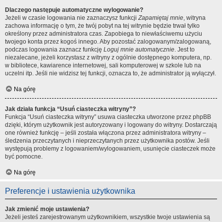
Dlaczego następuje automatyczne wylogowanie?
Jeżeli w czasie logowania nie zaznaczysz funkcji
Zapamiętaj mnie
, witryna
zachowa informację o tym, że twój pobyt na tej witrynie będzie trwał tylko
określony przez administratora czas. Zapobiega to niewłaściwemu użyciu
twojego konta przez kogoś innego. Aby pozostać zalogowanym/zalogowaną,
podczas logowania zaznacz funkcję
Loguj mnie automatycznie
. Jest to
niezalecane, jeżeli korzystasz z witryny z ogólnie dostępnego komputera, np.
w bibliotece, kawiarence internetowej, sali komputerowej w szkole lub na
uczelni itp. Jeśli nie widzisz tej funkcji, oznacza to, że administrator ją wyłączył.
Na górę
Jak działa funkcja “Usuń ciasteczka witryny”?
Funkcja “Usuń ciasteczka witryny” usuwa ciasteczka utworzone przez phpBB
dzięki, którym użytkownik jest autoryzowany i logowany do witryny. Dostarczają
one również funkcję – jeśli została włączona przez administratora witryny –
śledzenia przeczytanych i nieprzeczytanych przez użytkownika postów. Jeśli
występują problemy z logowaniem/wylogowaniem, usunięcie ciasteczek może
być pomocne.
Na górę
Preferencje i ustawienia użytkownika
Jak zmienić moje ustawienia?
Jeżeli jesteś zarejestrowanym użytkownikiem, wszystkie twoje ustawienia są