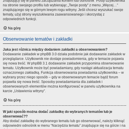
znajdujący się w panelu zarządzania kontem lub odnośnik “Posty użytkownika”
na stronie swojego profilu lub wybierając „Twoje posty” z menu „Więcej…”
znajdującego się w górnym lewym rogu witryny. Jeśli chcesz wyszukać swoje
tematy, użyj strony wyszukiwania zaawansowanego i skorzystaj z
odpowiednich funkcji.
Na górę
Obserwowanie tematów i zakładki
Jaka jest różnica między dodaniem zakładki a obserwowaniem?
Dodawanie zakładek w phpBB 3.0 działa podobnie jak dodawanie zakładek w
przeglądarce. Użytkownik nie dostaje powiadomienia, gdy w temacie pojawia
się nowa treść. W phpBB 3.1 dodawanie zakładek przypomina obserwowanie
tematu. Użytkownik może być powiadamiany, gdy nastąpi aktualizacja tematu
oznaczonego zakładką. Funkcja obserwowania powiadamia użytkownika – w
wybrany przez niego sposób – gdy w obserwowanym temacie bądź forum
pojawiła się nowa treść. Sposoby powiadamiania dla zakładek i
obserwowanych elementów można konfigurować w panelu użytkownika na
karcie „Ustawienia witryny”.
Na górę
W jaki sposób można dodać zakładkę do wybranych tematów lub je
obserwować??
Aby dodać zakładkę do wybranego tematu lub go obserwować, należy kliknąć
odpowiedni odnośnik w menu “Narzędzia tematu” znajdujące się na górze i na