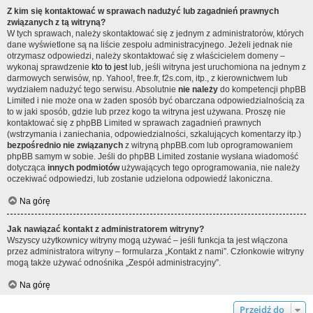
Z kim się kontaktować w sprawach nadużyć lub zagadnień prawnych
związanych z tą witryną?
W tych sprawach, należy skontaktować się z jednym z administratorów, których
dane wyświetlone są na liście zespołu administracyjnego. Jeżeli jednak nie
otrzymasz odpowiedzi, należy skontaktować się z właścicielem domeny –
wykonaj sprawdzenie
kto to jest
lub, jeśli witryna jest uruchomiona na jednym z
darmowych serwisów, np. Yahoo!, free.fr, f2s.com, itp., z kierownictwem lub
wydziałem nadużyć tego serwisu. Absolutnie
nie należy
do kompetencji phpBB
Limited i nie może ona w żaden sposób być obarczana odpowiedzialnością za
to w jaki sposób, gdzie lub przez kogo ta witryna jest używana. Proszę nie
kontaktować się z phpBB Limited w sprawach zagadnień prawnych
(wstrzymania i zaniechania, odpowiedzialności, szkalujących komentarzy itp.)
bezpośrednio nie związanych
z witryną phpBB.com lub oprogramowaniem
phpBB samym w sobie. Jeśli do phpBB Limited zostanie wysłana wiadomość
dotycząca
innych podmiotów
używających tego oprogramowania, nie należy
oczekiwać odpowiedzi, lub zostanie udzielona odpowiedź lakoniczna.
Na górę
Jak nawiązać kontakt z administratorem witryny?
Wszyscy użytkownicy witryny mogą używać – jeśli funkcja ta jest włączona
przez administratora witryny – formularza „Kontakt z nami”. Członkowie witryny
mogą także używać odnośnika „Zespół administracyjny”.
Na górę
Przejdź do