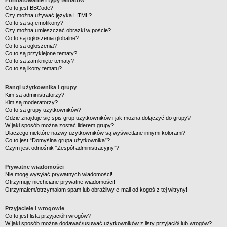
Formatowanie i typy tematów
Co to jest BBCode?
Czy można używać języka HTML?
Co to są są emotikony?
Czy można umieszczać obrazki w poście?
Co to są ogłoszenia globalne?
Co to są ogłoszenia?
Co to są przyklejone tematy?
Co to są zamknięte tematy?
Co to są ikony tematu?
Rangi użytkownika i grupy
Kim są administratorzy?
Kim są moderatorzy?
Co to są grupy użytkowników?
Gdzie znajduje się spis grup użytkowników i jak można dołączyć do grupy?
W jaki sposób można zostać liderem grupy?
Dlaczego niektóre nazwy użytkowników są wyświetlane innymi kolorami?
Co to jest “Domyślna grupa użytkownika”?
Czym jest odnośnik “Zespół administracyjny”?
Prywatne wiadomości
Nie mogę wysyłać prywatnych wiadomości!
Otrzymuję niechciane prywatne wiadomości!
Otrzymałem/otrzymałam spam lub obraźliwy e-mail od kogoś z tej witryny!
Przyjaciele i wrogowie
Co to jest lista przyjaciół i wrogów?
W jaki sposób można dodawać/usuwać użytkowników z listy przyjaciół lub wrogów?