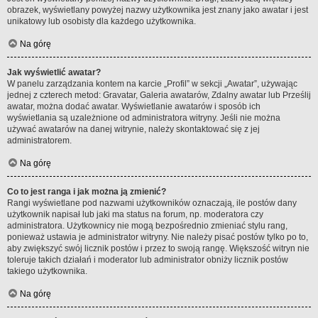
obrazek, wyświetlany powyżej nazwy użytkownika jest znany jako awatar i jest
unikatowy lub osobisty dla każdego użytkownika.
Na górę
Jak wyświetlić awatar?
W panelu zarządzania kontem na karcie „Profil” w sekcji „Awatar”, używając
jednej z czterech metod: Gravatar, Galeria awatarów, Zdalny awatar lub Prześlij
awatar, można dodać awatar. Wyświetlanie awatarów i sposób ich
wyświetlania są uzależnione od administratora witryny. Jeśli nie można
używać awatarów na danej witrynie, należy skontaktować się z jej
administratorem.
Na górę
Co to jest ranga i jak można ją zmienić?
Rangi wyświetlane pod nazwami użytkowników oznaczają, ile postów dany
użytkownik napisał lub jaki ma status na forum, np. moderatora czy
administratora. Użytkownicy nie mogą bezpośrednio zmieniać stylu rang,
ponieważ ustawia je administrator witryny. Nie należy pisać postów tylko po to,
aby zwiększyć swój licznik postów i przez to swoją rangę. Większość witryn nie
toleruje takich działań i moderator lub administrator obniży licznik postów
takiego użytkownika.
Na górę