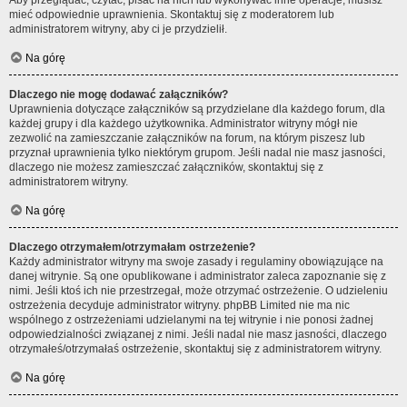
Aby przeglądać, czytać, pisać na nich lub wykonywać inne operacje, musisz
mieć odpowiednie uprawnienia. Skontaktuj się z moderatorem lub
administratorem witryny, aby ci je przydzielił.
Na górę
Dlaczego nie mogę dodawać załączników?
Uprawnienia dotyczące załączników są przydzielane dla każdego forum, dla
każdej grupy i dla każdego użytkownika. Administrator witryny mógł nie
zezwolić na zamieszczanie załączników na forum, na którym piszesz lub
przyznał uprawnienia tylko niektórym grupom. Jeśli nadal nie masz jasności,
dlaczego nie możesz zamieszczać załączników, skontaktuj się z
administratorem witryny.
Na górę
Dlaczego otrzymałem/otrzymałam ostrzeżenie?
Każdy administrator witryny ma swoje zasady i regulaminy obowiązujące na
danej witrynie. Są one opublikowane i administrator zaleca zapoznanie się z
nimi. Jeśli ktoś ich nie przestrzegał, może otrzymać ostrzeżenie. O udzieleniu
ostrzeżenia decyduje administrator witryny. phpBB Limited nie ma nic
wspólnego z ostrzeżeniami udzielanymi na tej witrynie i nie ponosi żadnej
odpowiedzialności związanej z nimi. Jeśli nadal nie masz jasności, dlaczego
otrzymałeś/otrzymałaś ostrzeżenie, skontaktuj się z administratorem witryny.
Na górę