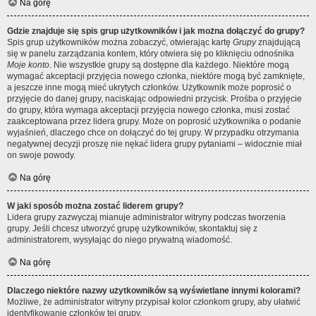
Na górę
Gdzie znajduje się spis grup użytkowników i jak można dołączyć do grupy?
Spis grup użytkowników można zobaczyć, otwierając kartę
Grupy
znajdującą
się w panelu zarządzania kontem, który otwiera się po kliknięciu odnośnika
Moje konto
. Nie wszystkie grupy są dostępne dla każdego. Niektóre mogą
wymagać akceptacji przyjęcia nowego członka, niektóre mogą być zamknięte,
a jeszcze inne mogą mieć ukrytych członków. Użytkownik może poprosić o
przyjęcie do danej grupy, naciskając odpowiedni przycisk. Prośba o przyjęcie
do grupy, która wymaga akceptacji przyjęcia nowego członka, musi zostać
zaakceptowana przez lidera grupy. Może on poprosić użytkownika o podanie
wyjaśnień, dlaczego chce on dołączyć do tej grupy. W przypadku otrzymania
negatywnej decyzji proszę nie nękać lidera grupy pytaniami – widocznie miał
on swoje powody.
Na górę
W jaki sposób można zostać liderem grupy?
Lidera grupy zazwyczaj mianuje administrator witryny podczas tworzenia
grupy. Jeśli chcesz utworzyć grupę użytkowników, skontaktuj się z
administratorem, wysyłając do niego prywatną wiadomość.
Na górę
Dlaczego niektóre nazwy użytkowników są wyświetlane innymi kolorami?
Możliwe, że administrator witryny przypisał kolor członkom grupy, aby ułatwić
identyfikowanie członków tej grupy.