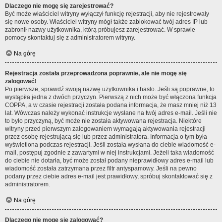
Dlaczego nie mogę się zarejestrować?
Być może właściciel witryny wyłączył funkcję rejestracji, aby nie rejestrowały
się nowe osoby. Właściciel witryny mógł także zablokować twój adres IP lub
zabronił nazwy użytkownika, którą próbujesz zarejestrować. W sprawie
pomocy skontaktuj się z administratorem witryny.
Na górę
Rejestracja została przeprowadzona poprawnie, ale nie mogę się
zalogować!
Po pierwsze, sprawdź swoją nazwę użytkownika i hasło. Jeśli są poprawne, to
wystąpiła jedna z dwóch przyczyn. Pierwszą z nich może być włączona funkcja
COPPA, a w czasie rejestracji została podana informacja, że masz mniej niż 13
lat. Wówczas należy wykonać instrukcje wysłane na twój adres e-mail. Jeśli nie
to było przyczyną, być może nie została aktywowana rejestracja. Niektóre
witryny przed pierwszym zalogowaniem wymagają aktywowania rejestracji
przez osobę rejestrującą się lub przez administratora. Informacja o tym była
wyświetlona podczas rejestracji. Jeśli została wysłana do ciebie wiadomość e-
mail, postępuj zgodnie z zawartymi w niej instrukcjami. Jeżeli taka wiadomość
do ciebie nie dotarła, być może został podany nieprawidłowy adres e-mail lub
wiadomość została zatrzymana przez filtr antyspamowy. Jeśli na pewno
podany przez ciebie adres e-mail jest prawidłowy, spróbuj skontaktować się z
administratorem.
Na górę
Dlaczego nie mogę się zalogować?