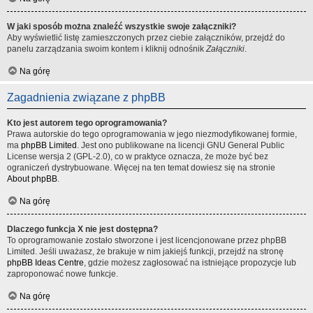
W jaki sposób można znaleźć wszystkie swoje załączniki?
Aby wyświetlić listę zamieszczonych przez ciebie załączników, przejdź do
panelu zarządzania swoim kontem i kliknij odnośnik
Załączniki
.
Na górę
Zagadnienia związane z phpBB
Kto jest autorem tego oprogramowania?
Prawa autorskie do tego oprogramowania w jego niezmodyfikowanej formie,
ma
phpBB Limited
. Jest ono publikowane na licencji GNU General Public
License wersja 2 (GPL-2.0), co w praktyce oznacza, że może być bez
ograniczeń dystrybuowane. Więcej na ten temat dowiesz się na stronie
About phpBB
.
Na górę
Dlaczego funkcja X nie jest dostępna?
To oprogramowanie zostało stworzone i jest licencjonowane przez phpBB
Limited. Jeśli uważasz, że brakuje w nim jakiejś funkcji, przejdź na stronę
phpBB Ideas Centre
, gdzie możesz zagłosować na istniejące propozycje lub
zaproponować nowe funkcje.
Na górę