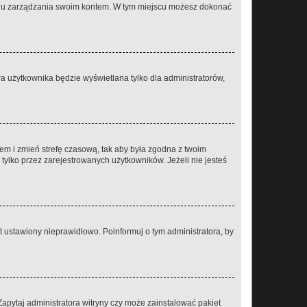
anelu zarządzania swoim kontem. W tym miejscu możesz dokonać
a użytkownika będzie wyświetlana tylko dla administratorów,
ontem i zmień strefę czasową, tak aby była zgodna z twoim
tylko przez zarejestrowanych użytkowników. Jeżeli nie jesteś
t ustawiony nieprawidłowo. Poinformuj o tym administratora, by
Zapytaj administratora witryny czy może zainstalować pakiet