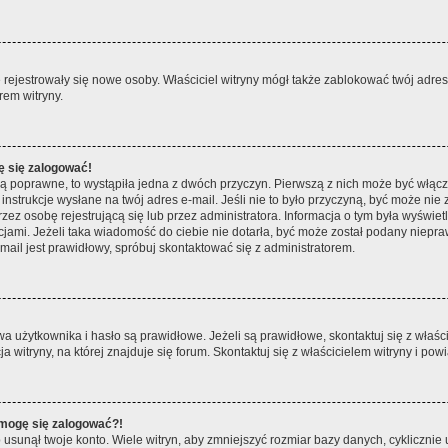
ie rejestrowały się nowe osoby. Właściciel witryny mógł także zablokować twój adre
rem witryny.
ę się zalogować!
są poprawne, to wystąpiła jedna z dwóch przyczyn. Pierwszą z nich może być włącz
nstrukcje wysłane na twój adres e-mail. Jeśli nie to było przyczyną, być może nie 
 osobę rejestrującą się lub przez administratora. Informacja o tym była wyświetlo
kcjami. Jeżeli taka wiadomość do ciebie nie dotarła, być może został podany niep
mail jest prawidłowy, spróbuj skontaktować się z administratorem.
żytkownika i hasło są prawidłowe. Jeżeli są prawidłowe, skontaktuj się z właścicie
itryny, na której znajduje się forum. Skontaktuj się z właścicielem witryny i po
e mogę się zalogować?!
sunął twoje konto. Wiele witryn, aby zmniejszyć rozmiar bazy danych, cyklicznie u