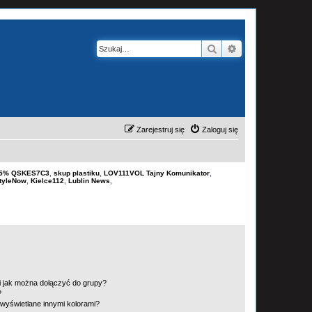
Szukaj
Wyszukiwanie z
Zarejestruj się
Zaloguj się
-15% QSKES7C3
,
skup plastiku
,
LOV111VOL Tajny Komunikator
,
tyleNow
,
Kielce112
,
Lublin News
,
 i jak można dołączyć do grupy?
?
wyświetlane innymi kolorami?