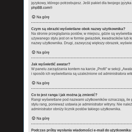
językowy, którego potrzebujesz. Jeśli pakiet dla twojego język
phpBB.com
®
Na górę
Czym są obrazki wyświetlane obok nazwy użytkownika?
Na stronie przeglądania postów, w miejscu, gdzie są wyświetl
używanego stylu jest on w formie gwiazdek, kwadracików lub kro
nazwy użytkownika. Drugi, zazwyczaj większy obrazek, wyświet
Na górę
Jak wyświetlić awatar?
W panelu zarządzania kontem na karcie „Profil” w sekcji „Awat
i sposób ich wyświetlania są uzależnione od administratora wit
Na górę
Co to jest ranga i jak można ją zmienić?
Rangi wyświetlane pod nazwami użytkowników oznaczają, ile po
stylu rang, ponieważ ustawia je administrator witryny. Nie należ
administrator obniży licznik postów takiego użytkownika.
Na górę
Podczas próby wysłania wiadomości e-mail do użytkownika 