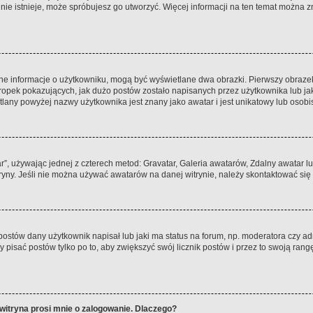
a nie istnieje, może spróbujesz go utworzyć. Więcej informacji na ten temat można 
ane informacje o użytkowniku, mogą być wyświetlane dwa obrazki. Pierwszy obrazek
pek pokazujących, jak dużo postów zostało napisanych przez użytkownika lub jaki j
lany powyżej nazwy użytkownika jest znany jako awatar i jest unikatowy lub osobi
ar”, używając jednej z czterech metod: Gravatar, Galeria awatarów, Zdalny awatar 
ryny. Jeśli nie można używać awatarów na danej witrynie, należy skontaktować się 
stów dany użytkownik napisał lub jaki ma status na forum, np. moderatora czy a
y pisać postów tylko po to, aby zwiększyć swój licznik postów i przez to swoją rangę
witryna prosi mnie o zalogowanie. Dlaczego?