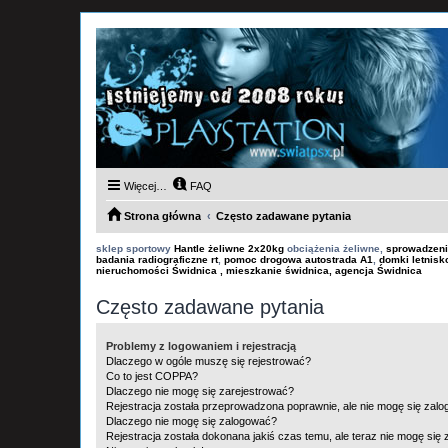
Więcej…
FAQ
Strona główna
Często zadawane pytania
sklep sportowy
Hantle żeliwne 2x20kg
obciążenia żeliwne,
sprowadzeni
badania radiograficzne rt
,
pomoc drogowa autostrada A1
,
domki letnis
nieruchomości Świdnica , mieszkanie świdnica, agencja Świdnica
Często zadawane pytania
Problemy z logowaniem i rejestracją
Dlaczego w ogóle muszę się rejestrować?
Co to jest COPPA?
Dlaczego nie mogę się zarejestrować?
Rejestracja została przeprowadzona poprawnie, ale nie mogę się zal
Dlaczego nie mogę się zalogować?
Rejestracja została dokonana jakiś czas temu, ale teraz nie mogę się