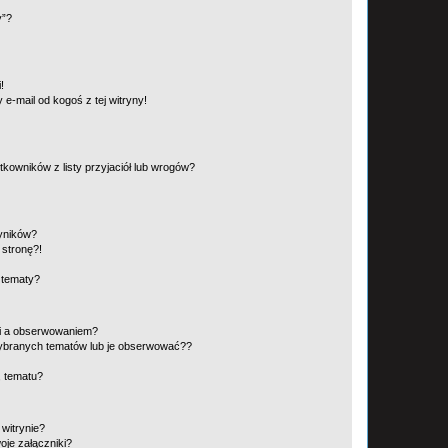
y”?
!
e-mail od kogoś z tej witryny!
owników z listy przyjaciół lub wrogów?
yników?
stronę?!
 tematy?
ki a obserwowaniem?
ybranych tematów lub je obserwować??
, tematu?
 witrynie?
je załączniki?