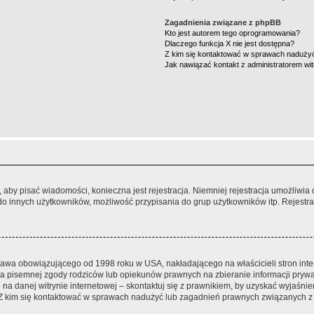
Zagadnienia związane z phpBB
Kto jest autorem tego oprogramowania?
Dlaczego funkcja X nie jest dostępna?
Z kim się kontaktować w sprawach nadużyć
Jak nawiązać kontakt z administratorem wi
y, aby pisać wiadomości, konieczna jest rejestracja. Niemniej rejestracja umożliwia
do innych użytkowników, możliwość przypisania do grup użytkowników itp. Rejestracj
prawa obowiązującego od 1998 roku w USA, nakładającego na właścicieli stron int
ia pisemnej zgody rodziców lub opiekunów prawnych na zbieranie informacji prywa
na danej witrynie internetowej – skontaktuj się z prawnikiem, by uzyskać wyjaśnieni
 kim się kontaktować w sprawach nadużyć lub zagadnień prawnych związanych z t