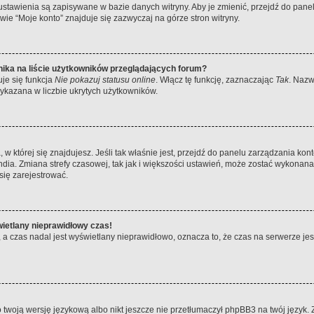
 ustawienia są zapisywane w bazie danych witryny. Aby je zmienić, przejdź do p
ie “Moje konto” znajduje się zazwyczaj na górze stron witryny.
ika na liście użytkowników przeglądających forum?
je się funkcja
Nie pokazuj statusu online
. Włącz tę funkcję, zaznaczając
Tak
. Nazw
wykazana w liczbie ukrytych użytkowników.
ta, w której się znajdujesz. Jeśli tak właśnie jest, przejdź do panelu zarządzania k
dia. Zmiana strefy czasowej, tak jak i większości ustawień, może zostać wykonana 
się zarejestrować.
wietlany nieprawidłowy czas!
a czas nadal jest wyświetlany nieprawidłowo, oznacza to, że czas na serwerze jes
 twoją wersję językową albo nikt jeszcze nie przetłumaczył phpBB3 na twój język. 