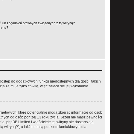
 lub zagadnień prawnych związanych z tą witryną?
tryny?
 dostęp do dodatkowych funkcji niedostępnych dla gości, takich
a zajmuje tylko chwilę, więc zaleca się jej wykonanie.
ernetowych, które potencjalnie mogą zbierać informacje od osób
tnych od osób poniżej 13 roku życia. Jeżeli nie masz pewności
e. phpBB Limited i właściciele tej witryny nie dostarczają
ą witryną?”, a także nie są punktem kontaktowym dla