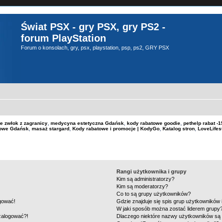
Świat PSX - gry PSX, gry PS2 -
forum PlayStation
Forum o konsolach, gry, psx, playstation, psp, ps2, GRY PSX
e zwłok z zagranicy
,
medycyna estetyczna Gdańsk
,
kody rabatowe goodie
,
pethelp rabat 
kowe Gdańsk
,
masaż stargard
,
Kody rabatowe i promocje | KodyGo
,
Katalog stron
,
LoveLifes
Rangi użytkownika i grupy
Kim są administratorzy?
Kim są moderatorzy?
Co to są grupy użytkowników?
ogować!
Gdzie znajduje się spis grup użytkowników
W jaki sposób można zostać liderem grupy
 zalogować?!
Dlaczego niektóre nazwy użytkowników są 