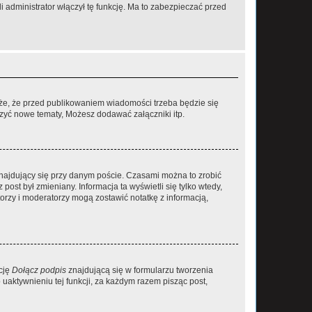
 administrator włączył tę funkcję. Ma to zabezpieczać przed
że, że przed publikowaniem wiadomości trzeba będzie się
rzyć nowe tematy, Możesz dodawać załączniki itp.
najdujący się przy danym poście. Czasami można to zrobić
 post był zmieniany. Informacja ta wyświetli się tylko wtedy,
atorzy i moderatorzy mogą zostawić notatkę z informacją,
cję
Dołącz podpis
znajdującą się w formularzu tworzenia
aktywnieniu tej funkcji, za każdym razem pisząc post,