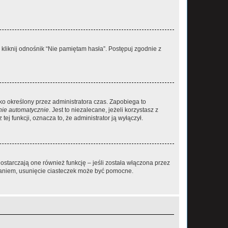
liknij odnośnik “Nie pamiętam hasła”. Postępuj zgodnie z
ylko określony przez administratora czas. Zapobiega to
nie automatycznie
. Jest to niezalecane, jeżeli korzystasz z
ej funkcji, oznacza to, że administrator ją wyłączył.
ostarczają one również funkcję – jeśli została włączona przez
waniem, usunięcie ciasteczek może być pomocne.