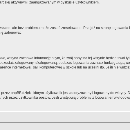
dź bardziej aktywnym i zaangażowanym w dyskusje użytkownikiem.
kane, ale bez problemu może zostać zresetowane. Przejdź na stronę logowania i k
się zalogować.
nie
, witryna zachowa informację o tym, że twój pobyt na tej witrynie będzie trwał t
y pozostać zalogowanym/zalogowaną, podczas logowania zaznacz funkcję
Loguj m
ence internetowej, sali komputerowej w szkole lub na uczelni itp. Jeśli nie widzisz t
przez phpBB dzięki, którym użytkownik jest autoryzowany i logowany do witryny. D
zytanych przez użytkownika postów. Jeśli występują problemy z logowaniem/wylogo