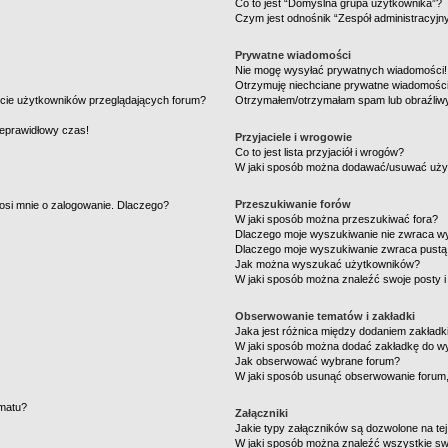
Co to jest “Domyślna grupa użytkownika”?
Czym jest odnośnik “Zespół administracyjn
Prywatne wiadomości
Nie mogę wysyłać prywatnych wiadomości!
Otrzymuję niechciane prywatne wiadomości
ście użytkowników przeglądających forum?
Otrzymałem/otrzymałam spam lub obraźliwy 
ieprawidłowy czas!
Przyjaciele i wrogowie
Co to jest lista przyjaciół i wrogów?
W jaki sposób można dodawać/usuwać użytk
Przeszukiwanie forów
osi mnie o zalogowanie. Dlaczego?
W jaki sposób można przeszukiwać fora?
Dlaczego moje wyszukiwanie nie zwraca w
Dlaczego moje wyszukiwanie zwraca pustą 
Jak można wyszukać użytkowników?
W jaki sposób można znaleźć swoje posty i
Obserwowanie tematów i zakładki
Jaka jest różnica między dodaniem zakład
W jaki sposób można dodać zakładkę do w
Jak obserwować wybrane forum?
W jaki sposób usunąć obserwowanie forum
ematu?
Załączniki
Jakie typy załączników są dozwolone na tej
W jaki sposób można znaleźć wszystkie swo