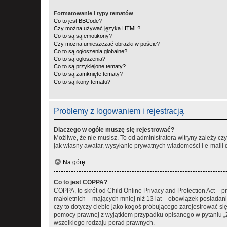
Formatowanie i typy tematów
Co to jest BBCode?
Czy można używać języka HTML?
Co to są są emotikony?
Czy można umieszczać obrazki w poście?
Co to są ogłoszenia globalne?
Co to są ogłoszenia?
Co to są przyklejone tematy?
Co to są zamknięte tematy?
Co to są ikony tematu?
Problemy z logowaniem i rejestracją
Dlaczego w ogóle muszę się rejestrować?
Możliwe, że nie musisz. To od administratora witryny zależy cz
jak własny awatar, wysyłanie prywatnych wiadomości i e-maili 
Na górę
Co to jest COPPA?
COPPA, to skrót od Child Online Privacy and Protection Act – 
małoletnich – mających mniej niż 13 lat – obowiązek posiadan
czy to dotyczy ciebie jako kogoś próbującego zarejestrować się 
pomocy prawnej z wyjątkiem przypadku opisanego w pytaniu „Z
wszelkiego rodzaju porad prawnych.