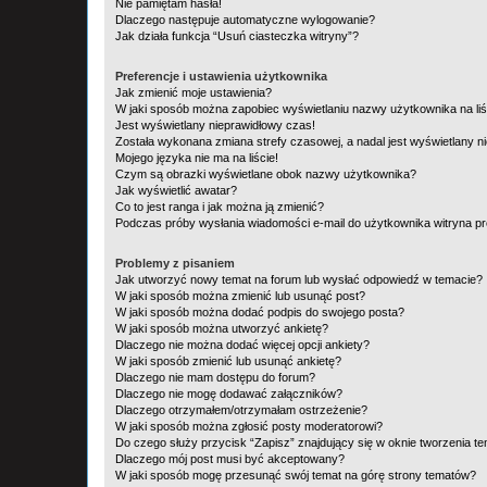
Nie pamiętam hasła!
Dlaczego następuje automatyczne wylogowanie?
Jak działa funkcja “Usuń ciasteczka witryny”?
Preferencje i ustawienia użytkownika
Jak zmienić moje ustawienia?
W jaki sposób można zapobiec wyświetlaniu nazwy użytkownika na li
Jest wyświetlany nieprawidłowy czas!
Została wykonana zmiana strefy czasowej, a nadal jest wyświetlany n
Mojego języka nie ma na liście!
Czym są obrazki wyświetlane obok nazwy użytkownika?
Jak wyświetlić awatar?
Co to jest ranga i jak można ją zmienić?
Podczas próby wysłania wiadomości e-mail do użytkownika witryna pr
Problemy z pisaniem
Jak utworzyć nowy temat na forum lub wysłać odpowiedź w temacie?
W jaki sposób można zmienić lub usunąć post?
W jaki sposób można dodać podpis do swojego posta?
W jaki sposób można utworzyć ankietę?
Dlaczego nie można dodać więcej opcji ankiety?
W jaki sposób zmienić lub usunąć ankietę?
Dlaczego nie mam dostępu do forum?
Dlaczego nie mogę dodawać załączników?
Dlaczego otrzymałem/otrzymałam ostrzeżenie?
W jaki sposób można zgłosić posty moderatorowi?
Do czego służy przycisk “Zapisz” znajdujący się w oknie tworzenia t
Dlaczego mój post musi być akceptowany?
W jaki sposób mogę przesunąć swój temat na górę strony tematów?