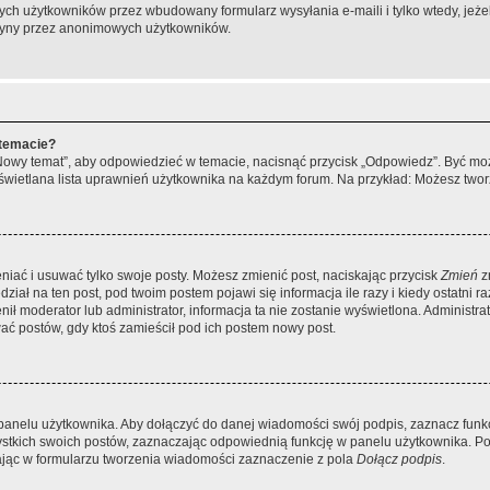
ch użytkowników przez wbudowany formularz wysyłania e-maili i tylko wtedy, jeżeli
ryny przez anonimowych użytkowników.
 temacie?
„Nowy temat”, aby odpowiedzieć w temacie, nacisnąć przycisk „Odpowiedz”. Być mo
wyświetlana lista uprawnień użytkownika na każdym forum. Na przykład: Możesz two
niać i usuwać tylko swoje posty. Możesz zmienić post, naciskając przycisk
Zmień
z
iał na ten post, pod twoim postem pojawi się informacja ile razy i kiedy ostatni raz
ienił moderator lub administrator, informacja ta nie zostanie wyświetlona. Administr
ać postów, gdy ktoś zamieścił pod ich postem nowy post.
panelu użytkownika. Aby dołączyć do danej wiadomości swój podpis, zaznacz funk
kich swoich postów, zaznaczając odpowiednią funkcję w panelu użytkownika. Po u
ąc w formularzu tworzenia wiadomości zaznaczenie z pola
Dołącz podpis
.