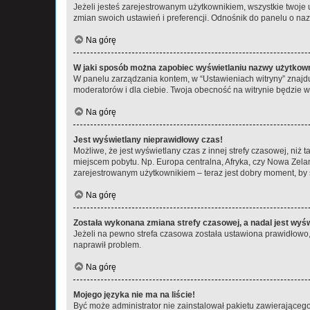
Jeżeli jesteś zarejestrowanym użytkownikiem, wszystkie twoje
zmian swoich ustawień i preferencji. Odnośnik do panelu o nazw
Na górę
W jaki sposób można zapobiec wyświetlaniu nazwy użytkown
W panelu zarządzania kontem, w “Ustawieniach witryny” znajdu
moderatorów i dla ciebie. Twoja obecność na witrynie będzie 
Na górę
Jest wyświetlany nieprawidłowy czas!
Możliwe, że jest wyświetlany czas z innej strefy czasowej, niż 
miejscem pobytu. Np. Europa centralna, Afryka, czy Nowa Zelan
zarejestrowanym użytkownikiem – teraz jest dobry moment, by 
Na górę
Została wykonana zmiana strefy czasowej, a nadal jest wyś
Jeżeli na pewno strefa czasowa została ustawiona prawidłowo, 
naprawił problem.
Na górę
Mojego języka nie ma na liście!
Być może administrator nie zainstalował pakietu zawierającego