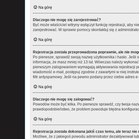
Na górę
Dlaczego nie mogę się zarejestrować?
Być może właściciel witryny wyłączył funkcję rejestracji, aby n
zarejestrować. W sprawie pomocy skontaktuj się z administrato
Na górę
Rejestracja została przeprowadzona poprawnie, ale nie mog
Po pierwsze, sprawdź swoją nazwę użytkownika i hasło. Jeśli 
informacja, że masz mniej niż 13 lat. Wówczas należy wykonać i
pierwszym zalogowaniem wymagają aktywowania rejestracji przez
wiadomość e-mail, postępuj zgodnie z zawartymi w niej instru
filtr antyspamowy. Jeśli na pewno podany przez ciebie adres e-
Na górę
Dlaczego nie mogę się zalogować?
Powodów może być kilka. Po pierwsze sprawdź, czy twoja nazwa u
prawdopodobieństwo, że problem powoduje błędna konfiguracja w
Na górę
Rejestracja została dokonana jakiś czas temu, ale teraz ni
Możliwe, że z jakiegoś powodu administrator dezaktywował lub u