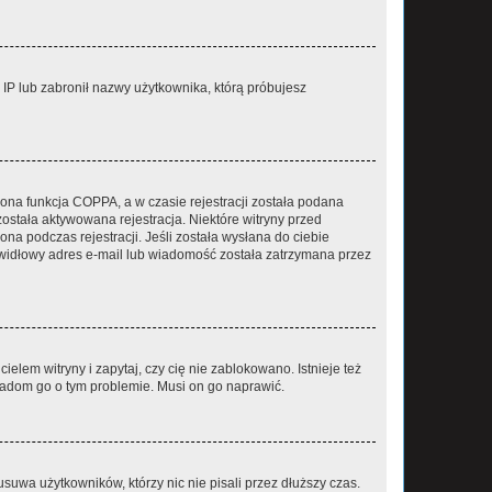
s IP lub zabronił nazwy użytkownika, którą próbujesz
ona funkcja COPPA, a w czasie rejestracji została podana
została aktywowana rejestracja. Niektóre witryny przed
na podczas rejestracji. Jeśli została wysłana do ciebie
rawidłowy adres e-mail lub wiadomość została zatrzymana przez
lem witryny i zapytaj, czy cię nie zablokowano. Istnieje też
wiadom go o tym problemie. Musi on go naprawić.
suwa użytkowników, którzy nic nie pisali przez dłuższy czas.