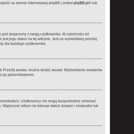
znaleźć na stronie internetowej phpBB Limited
phpBB.pl
® lub
 jest skojarzony z rangą użytkownika. W zależności od
est jego status na tej witrynie. Jest on wyświetlany poniżej
sty dla każdego użytkownika.
lub Prześlij awatar, można dodać awatar. Wyświetlanie awatarów
z jej administratorem.
dministratora. Użytkownicy nie mogą bezpośrednio zmieniać
. Większość witryn nie toleruje takich działań i moderator lub