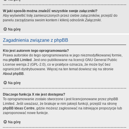
W jaki sposób można znaleźć wszystkie swoje załączniki?
Aby wyświetlić listę zamieszczonych przez ciebie załączników, przejdź do
panelu zarządzania swoim kontem i kliknij odnośnik
Załączniki
.
Na górę
Zagadnienia związane z phpBB
Kto jest autorem tego oprogramowania?
Prawa autorskie do tego oprogramowania w jego niezmodyfikowanej formie,
ma
phpBB Limited
. Jest ono publikowane na licencji GNU General Public
License wersja 2 (GPL-2.0), co w praktyce oznacza, że może być bez
ograniczeń dystrybuowane. Więcej na ten temat dowiesz się na stronie
About phpBB
.
Na górę
Dlaczego funkcja X nie jest dostępna?
To oprogramowanie zostało stworzone i jest licencjonowane przez phpBB
Limited. Jeśli uważasz, że brakuje w nim jakiejś funkcji, przejdź na stronę
phpBB Ideas Centre
, gdzie możesz zagłosować na istniejące propozycje lub
zaproponować nowe funkcje.
Na górę