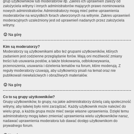
grup użytkowników lub moderatorów itp. Zakres ich uprawnień zależy od
założyciela witryny i innych administratorów mających prawo nominowania
nowych administratorów. Administratorzy mogą mieć pełne uprawnienia
moderatorów na wszystkich forach utworzonych na witrynie. Zakres uprawnień
moderacyjnych uzależniony jest od uprawnień nadanych przez założyciela
witryny.
Na górę
Kim są moderatorzy?
Moderatorzy są użytkownikami albo też grupami użytkowników, których
zadaniem jest codzienne przeglądanie forów. Mają oni możliwość zmiany
treści lub usuwania postów, a także blokowania, odblokowywania,
przenoszenia, usuwania i dzielenia tematów na forum, które moderują. Z
reguły moderatorzy czuwają, aby użytkownicy pisali na temat oraz nie
publikowali niewłaściwych i obraźliwych materiałów.
Na górę
Co to są grupy użytkowników?
Grupy użytkowników, to grupy, na jakie administratorzy dzielą całą społeczność
witryny, aby łatwiej było nimi zarządzać. Każdy użytkownik może należeć do
wielu grup, a każda grupa może mieć swoje własne uprawnienia. Dzięki temu
administratorzy mogą łatwo zmieniać uprawnienia wielu użytkowników naraz,
nadawać uprawnienia moderatora lub dawać dostęp użytkownikom do
prywatnego forum.