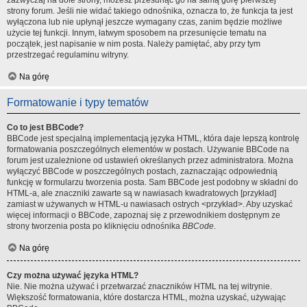
zazwyczaj na dole strony, możesz przesunąć go na samą górę pierwszej
strony forum. Jeśli nie widać takiego odnośnika, oznacza to, że funkcja ta jest
wyłączona lub nie upłynął jeszcze wymagany czas, zanim będzie możliwe
użycie tej funkcji. Innym, łatwym sposobem na przesunięcie tematu na
początek, jest napisanie w nim posta. Należy pamiętać, aby przy tym
przestrzegać regulaminu witryny.
Na górę
Formatowanie i typy tematów
Co to jest BBCode?
BBCode jest specjalną implementacją języka HTML, która daje lepszą kontrolę
formatowania poszczególnych elementów w postach. Używanie BBCode na
forum jest uzależnione od ustawień określanych przez administratora. Można
wyłączyć BBCode w poszczególnych postach, zaznaczając odpowiednią
funkcję w formularzu tworzenia posta. Sam BBCode jest podobny w składni do
HTML-a, ale znaczniki zawarte są w nawiasach kwadratowych [przykład]
zamiast w używanych w HTML-u nawiasach ostrych <przykład>. Aby uzyskać
więcej informacji o BBCode, zapoznaj się z przewodnikiem dostępnym ze
strony tworzenia posta po kliknięciu odnośnika
BBCode
.
Na górę
Czy można używać języka HTML?
Nie. Nie można używać i przetwarzać znaczników HTML na tej witrynie.
Większość formatowania, które dostarcza HTML, można uzyskać, używając