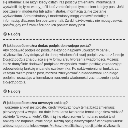
się informacja ile razy i kiedy ostatni raz post był zmieniany. Informacja ta
wyświetli się tylko wtedy, jeśli ktoś zamieścił pod tym postem kolejny post. Jeśli
post zmienił moderator lub administrator, informacja ta nie zostanie
wyświetlona. Administratorzy i moderatorzy mogą zostawić notatkę z
informacją, dlaczego ten post zmieniali. Zwykli użytkownicy nie mogą usuwać
postów, gdy ktoś zamieścił pod ich postem nowy post.
Na górę
W jaki sposób można dodać podpis do swojego posta?
Aby dodawać podpis do posta, należy go najpierw utworzyć w panelu
użytkownika. Aby dołączyć do danej wiadomości swój podpis, zaznacz funkcję
Dołącz podpis
znajdującą się w formularzu tworzenia wiadomości. Możesz
także domyślnie dodawać podpis do wszystkich swoich postów, zaznaczając
odpowiednią funkcję w panelu użytkownika. Po uaktywnieniu tej funkcji, za
każdym razem pisząc post, możesz zdecydować o niedodawaniu do niego
podpisu, usuwając w formularzu tworzenia wiadomości zaznaczenie z pola
Dołącz podpis
.
Na górę
W jaki sposób można utworzyć ankietę?
Tworzenie ankiet jest proste. Kiedy tworzysz nowy temat bądź zmieniasz
pierwszy post w wątku, na dole formularza tworzenia tematu będziesz widzieć
etykietę “Utwórz ankietę”. Kliknij ją i w otworzonym formularzu podaj tytuł
ankiety i co najmniej dwie opcje. Każdą opcję należy wpisać w nowym wierszu
widocznego pola tekstowego. Możesz określić liczbę opcji, jakie użytkownik