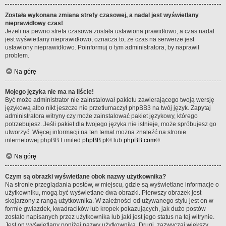
Została wykonana zmiana strefy czasowej, a nadal jest wyświetlany
nieprawidłowy czas!
Jeżeli na pewno strefa czasowa została ustawiona prawidłowo, a czas nadal
jest wyświetlany nieprawidłowo, oznacza to, że czas na serwerze jest
ustawiony nieprawidłowo. Poinformuj o tym administratora, by naprawił
problem.
Na górę
Mojego języka nie ma na liście!
Być może administrator nie zainstalował pakietu zawierającego twoją wersję
językową albo nikt jeszcze nie przetłumaczył phpBB3 na twój język. Zapytaj
administratora witryny czy może zainstalować pakiet językowy, którego
potrzebujesz. Jeśli pakiet dla twojego języka nie istnieje, może spróbujesz go
utworzyć. Więcej informacji na ten temat można znaleźć na stronie
internetowej phpBB Limited
phpBB.pl
® lub
phpBB.com
®
Na górę
Czym są obrazki wyświetlane obok nazwy użytkownika?
Na stronie przeglądania postów, w miejscu, gdzie są wyświetlane informacje o
użytkowniku, mogą być wyświetlane dwa obrazki. Pierwszy obrazek jest
skojarzony z rangą użytkownika. W zależności od używanego stylu jest on w
formie gwiazdek, kwadracików lub kropek pokazujących, jak dużo postów
zostało napisanych przez użytkownika lub jaki jest jego status na tej witrynie.
Jest on wyświetlany poniżej nazwy użytkownika. Drugi, zazwyczaj większy