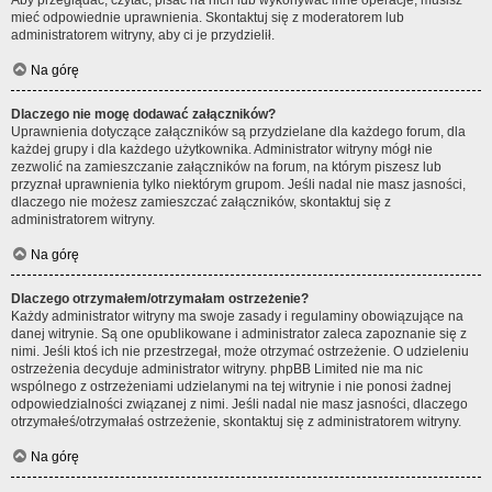
Aby przeglądać, czytać, pisać na nich lub wykonywać inne operacje, musisz
mieć odpowiednie uprawnienia. Skontaktuj się z moderatorem lub
administratorem witryny, aby ci je przydzielił.
Na górę
Dlaczego nie mogę dodawać załączników?
Uprawnienia dotyczące załączników są przydzielane dla każdego forum, dla
każdej grupy i dla każdego użytkownika. Administrator witryny mógł nie
zezwolić na zamieszczanie załączników na forum, na którym piszesz lub
przyznał uprawnienia tylko niektórym grupom. Jeśli nadal nie masz jasności,
dlaczego nie możesz zamieszczać załączników, skontaktuj się z
administratorem witryny.
Na górę
Dlaczego otrzymałem/otrzymałam ostrzeżenie?
Każdy administrator witryny ma swoje zasady i regulaminy obowiązujące na
danej witrynie. Są one opublikowane i administrator zaleca zapoznanie się z
nimi. Jeśli ktoś ich nie przestrzegał, może otrzymać ostrzeżenie. O udzieleniu
ostrzeżenia decyduje administrator witryny. phpBB Limited nie ma nic
wspólnego z ostrzeżeniami udzielanymi na tej witrynie i nie ponosi żadnej
odpowiedzialności związanej z nimi. Jeśli nadal nie masz jasności, dlaczego
otrzymałeś/otrzymałaś ostrzeżenie, skontaktuj się z administratorem witryny.
Na górę