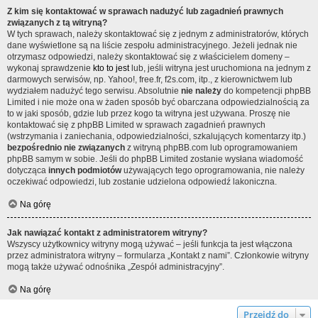
Z kim się kontaktować w sprawach nadużyć lub zagadnień prawnych
związanych z tą witryną?
W tych sprawach, należy skontaktować się z jednym z administratorów, których
dane wyświetlone są na liście zespołu administracyjnego. Jeżeli jednak nie
otrzymasz odpowiedzi, należy skontaktować się z właścicielem domeny –
wykonaj sprawdzenie
kto to jest
lub, jeśli witryna jest uruchomiona na jednym z
darmowych serwisów, np. Yahoo!, free.fr, f2s.com, itp., z kierownictwem lub
wydziałem nadużyć tego serwisu. Absolutnie
nie należy
do kompetencji phpBB
Limited i nie może ona w żaden sposób być obarczana odpowiedzialnością za
to w jaki sposób, gdzie lub przez kogo ta witryna jest używana. Proszę nie
kontaktować się z phpBB Limited w sprawach zagadnień prawnych
(wstrzymania i zaniechania, odpowiedzialności, szkalujących komentarzy itp.)
bezpośrednio nie związanych
z witryną phpBB.com lub oprogramowaniem
phpBB samym w sobie. Jeśli do phpBB Limited zostanie wysłana wiadomość
dotycząca
innych podmiotów
używających tego oprogramowania, nie należy
oczekiwać odpowiedzi, lub zostanie udzielona odpowiedź lakoniczna.
Na górę
Jak nawiązać kontakt z administratorem witryny?
Wszyscy użytkownicy witryny mogą używać – jeśli funkcja ta jest włączona
przez administratora witryny – formularza „Kontakt z nami”. Członkowie witryny
mogą także używać odnośnika „Zespół administracyjny”.
Na górę
Przejdź do