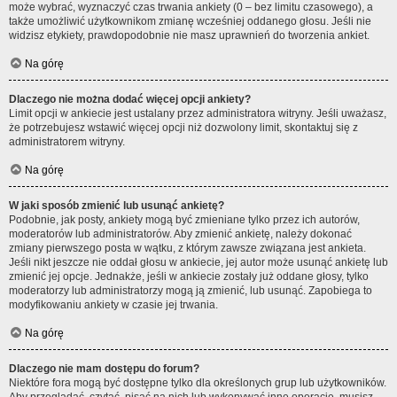
może wybrać, wyznaczyć czas trwania ankiety (0 – bez limitu czasowego), a
także umożliwić użytkownikom zmianę wcześniej oddanego głosu. Jeśli nie
widzisz etykiety, prawdopodobnie nie masz uprawnień do tworzenia ankiet.
Na górę
Dlaczego nie można dodać więcej opcji ankiety?
Limit opcji w ankiecie jest ustalany przez administratora witryny. Jeśli uważasz,
że potrzebujesz wstawić więcej opcji niż dozwolony limit, skontaktuj się z
administratorem witryny.
Na górę
W jaki sposób zmienić lub usunąć ankietę?
Podobnie, jak posty, ankiety mogą być zmieniane tylko przez ich autorów,
moderatorów lub administratorów. Aby zmienić ankietę, należy dokonać
zmiany pierwszego posta w wątku, z którym zawsze związana jest ankieta.
Jeśli nikt jeszcze nie oddał głosu w ankiecie, jej autor może usunąć ankietę lub
zmienić jej opcje. Jednakże, jeśli w ankiecie zostały już oddane głosy, tylko
moderatorzy lub administratorzy mogą ją zmienić, lub usunąć. Zapobiega to
modyfikowaniu ankiety w czasie jej trwania.
Na górę
Dlaczego nie mam dostępu do forum?
Niektóre fora mogą być dostępne tylko dla określonych grup lub użytkowników.