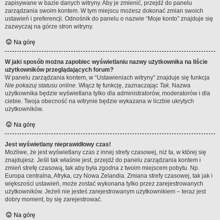
zapisywane w bazie danych witryny. Aby je zmienić, przejdź do panelu
zarządzania swoim kontem. W tym miejscu możesz dokonać zmian swoich
ustawień i preferencji. Odnośnik do panelu o nazwie “Moje konto” znajduje się
zazwyczaj na górze stron witryny.
Na górę
W jaki sposób można zapobiec wyświetlaniu nazwy użytkownika na liście
użytkowników przeglądających forum?
W panelu zarządzania kontem, w “Ustawieniach witryny” znajduje się funkcja
Nie pokazuj statusu online
. Włącz tę funkcję, zaznaczając
Tak
. Nazwa
użytkownika będzie wyświetlana tylko dla administratorów, moderatorów i dla
ciebie. Twoja obecność na witrynie będzie wykazana w liczbie ukrytych
użytkowników.
Na górę
Jest wyświetlany nieprawidłowy czas!
Możliwe, że jest wyświetlany czas z innej strefy czasowej, niż ta, w której się
znajdujesz. Jeśli tak właśnie jest, przejdź do panelu zarządzania kontem i
zmień strefę czasową, tak aby była zgodna z twoim miejscem pobytu. Np.
Europa centralna, Afryka, czy Nowa Zelandia. Zmiana strefy czasowej, tak jak i
większości ustawień, może zostać wykonana tylko przez zarejestrowanych
użytkowników. Jeżeli nie jesteś zarejestrowanym użytkownikiem – teraz jest
dobry moment, by się zarejestrować.
Na górę