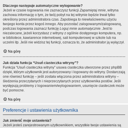
Dlaczego następuje automatyczne wylogowanie?
Jeżeli w czasie logowania nie zaznaczysz funkcji
Zapamiętaj mnie
, witryna
zachowa informację o tym, że twój pobyt na tej witrynie będzie trwał tylko
określony przez administratora czas. Zapobiega to niewłaściwemu użyciu
twojego konta przez kogoś innego. Aby pozostać zalogowanym/zalogowaną,
podczas logowania zaznacz funkcję
Loguj mnie automatycznie
. Jest to
niezalecane, jeżeli korzystasz z witryny z ogólnie dostępnego komputera, np.
w bibliotece, kawiarence internetowej, sali komputerowej w szkole lub na
uczelni itp. Jeśli nie widzisz tej funkcji, oznacza to, że administrator ją wyłączył.
Na górę
Jak działa funkcja “Usuń ciasteczka witryny”?
Funkcja “Usuń ciasteczka witryny” usuwa ciasteczka utworzone przez phpBB
dzięki, którym użytkownik jest autoryzowany i logowany do witryny. Dostarczają
one również funkcję – jeśli została włączona przez administratora witryny –
śledzenia przeczytanych i nieprzeczytanych przez użytkownika postów. Jeśli
występują problemy z logowaniem/wylogowaniem, usunięcie ciasteczek może
być pomocne.
Na górę
Preferencje i ustawienia użytkownika
Jak zmienić moje ustawienia?
Jeżeli jesteś zarejestrowanym użytkownikiem, wszystkie twoje ustawienia są