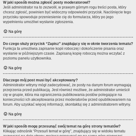
W jaki sposób można zgłosić posty moderatorowi?
Jeśli administrator na to zezwolił, w prawym górnym rogu treści posta, który
chcesz zgłosić, powinien być widoczny odpowiedni przycisk. Naciśnięcie tego
przycisku spowoduje przeniesienie cię do formularza, który po jego
wypełnieniu umożliwi wysłanie zgłoszenia.
Na górę
Do czego służy przycisk “Zapisz” znajdujący się w oknie tworzenia tematu?
Funkcja ta umożliwia zapisanie kopii roboczej i dokończenie pisania oraz
wysłanie w późniejszym czasie. Zapisaną kopię roboczą można wczytać z
poziomu panelu użytkownika.
Na górę
Dlaczego mój post musi być akceptowany?
Administrator witryny mógł zadecydować, że posty na danym forum wymagają
przejrzenia przed publikacją. Jest również możliwe, że administrator umieścił
cię w grupie, która ma ograniczenia publikowania postów polegające na
konieczności ich akceptowania przez moderatorów przed opublikowaniem na
forum. Aby uzyskać więcej informacji, skontaktuj się z administratorem witryny.
Na górę
W jaki sposób mogę przesunąć swój temat na górę strony tematów?
Klikając odnośnik “Przesuń temat w górę”, znajdujący się w widoku tematu