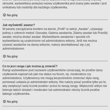
obrazek, wyświetlany powyżej nazwy użytkownika jest znany jako awatar i jest
unikatowy lub osobisty dla każdego użytkownika.
Na górę
Jak wyświetlić awatar?
W panelu zarządzania kontem na karcie „Profil” w sekcji „Awatar”, używając
jednej z czterech metod: Gravatar, Galeria awatarów, Zdalny awatar lub Prześlij
awatar, można dodać awatar. Wyświetlanie awatarów i sposób ich
wyświetlania są uzależnione od administratora witryny. Jeśli nie można
używać awatarów na danej witrynie, należy skontaktować się z jej
administratorem.
Na górę
Co to jest ranga i jak można ją zmienić?
Rangi wyświetlane pod nazwami użytkowników oznaczają, ile postów dany
użytkownik napisał lub jaki ma status na forum, np. moderatora czy
administratora. Użytkownicy nie mogą bezpośrednio zmieniać stylu rang,
ponieważ ustawia je administrator witryny. Nie należy pisać postów tylko po to,
aby zwiększyć swój licznik postów i przez to swoją rangę. Większość witryn nie
toleruje takich działań i moderator lub administrator obniży licznik postów
takiego użytkownika.
Na górę