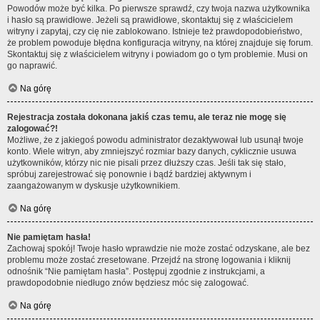
Powodów może być kilka. Po pierwsze sprawdź, czy twoja nazwa użytkownika
i hasło są prawidłowe. Jeżeli są prawidłowe, skontaktuj się z właścicielem
witryny i zapytaj, czy cię nie zablokowano. Istnieje też prawdopodobieństwo,
że problem powoduje błędna konfiguracja witryny, na której znajduje się forum.
Skontaktuj się z właścicielem witryny i powiadom go o tym problemie. Musi on
go naprawić.
Na górę
Rejestracja została dokonana jakiś czas temu, ale teraz nie mogę się
zalogować?!
Możliwe, że z jakiegoś powodu administrator dezaktywował lub usunął twoje
konto. Wiele witryn, aby zmniejszyć rozmiar bazy danych, cyklicznie usuwa
użytkowników, którzy nic nie pisali przez dłuższy czas. Jeśli tak się stało,
spróbuj zarejestrować się ponownie i bądź bardziej aktywnym i
zaangażowanym w dyskusje użytkownikiem.
Na górę
Nie pamiętam hasła!
Zachowaj spokój! Twoje hasło wprawdzie nie może zostać odzyskane, ale bez
problemu może zostać zresetowane. Przejdź na stronę logowania i kliknij
odnośnik “Nie pamiętam hasła”. Postępuj zgodnie z instrukcjami, a
prawdopodobnie niedługo znów będziesz móc się zalogować.
Na górę