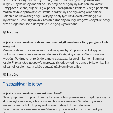
Jest to lista, którą można użyć do organizowania różnych użytkowników
witryny. Użytkownicy dodani do listy przyjaciół będą wyświetleni na karcie
Przyjaciele
znajdującej się w panelu zarządzania kontem. Z tego poziomu
można szybko sprawdzić ich status, a także wysłać prywatną wiadomość.
Zależnie od używanego stylu witryny, posty tych użytkowników mogą być
wyróżniane. Jeśli użytkownik zostanie dodany do listy wrogów, wszystkie posty
przez niego napisane domyślnie nie będą wyświetlane.
Na górę
W jaki sposób można dodawać/usuwać użytkowników z listy przyjaciół lub
wrogów?
Można dodawać użytkowników na dwa sposoby. Po pierwsze, klikając w
profilu wybranego użytkownika odnośnik
Dodaj do przyjaciół
lub
Dodaj do
wrogów
. Po drugie, przejść do panelu zarządzania swoim kontem i tam na
karcie
Przyjaciele i wrogowie
wprowadzić odpowiednie dane użytkownika. Na
tej samej karcie można także usuwać użytkowników z list.
Na górę
Przeszukiwanie forów
W jaki sposób można przeszukiwać fora?
Należy wprowadzić poszukiwaną frazę w pole wyszukiwania znajdujące się na
stronie wykazu forów, a także stronach forów i tematów. W celu uzyskania
zaawansowanych funkcji wyszukiwania należy kliknąć odnośnik
“Wyszukiwanie zaawansowane” dostępny na wszystkich stronach witryny.