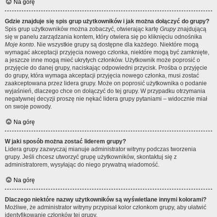
Na górę
Gdzie znajduje się spis grup użytkowników i jak można dołączyć do grupy?
Spis grup użytkowników można zobaczyć, otwierając kartę
Grupy
znajdującą
się w panelu zarządzania kontem, który otwiera się po kliknięciu odnośnika
Moje konto
. Nie wszystkie grupy są dostępne dla każdego. Niektóre mogą
wymagać akceptacji przyjęcia nowego członka, niektóre mogą być zamknięte,
a jeszcze inne mogą mieć ukrytych członków. Użytkownik może poprosić o
przyjęcie do danej grupy, naciskając odpowiedni przycisk. Prośba o przyjęcie
do grupy, która wymaga akceptacji przyjęcia nowego członka, musi zostać
zaakceptowana przez lidera grupy. Może on poprosić użytkownika o podanie
wyjaśnień, dlaczego chce on dołączyć do tej grupy. W przypadku otrzymania
negatywnej decyzji proszę nie nękać lidera grupy pytaniami – widocznie miał
on swoje powody.
Na górę
W jaki sposób można zostać liderem grupy?
Lidera grupy zazwyczaj mianuje administrator witryny podczas tworzenia
grupy. Jeśli chcesz utworzyć grupę użytkowników, skontaktuj się z
administratorem, wysyłając do niego prywatną wiadomość.
Na górę
Dlaczego niektóre nazwy użytkowników są wyświetlane innymi kolorami?
Możliwe, że administrator witryny przypisał kolor członkom grupy, aby ułatwić
identyfikowanie członków tej grupy.