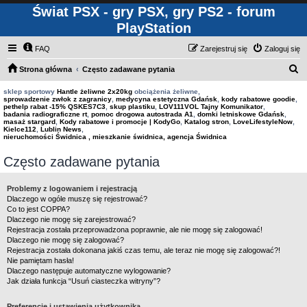
Świat PSX - gry PSX, gry PS2 - forum
PlayStation
FAQ
Zarejestruj się
Zaloguj się
S
Strona główna
Często zadawane pytania
z
sklep sportowy
Hantle żeliwne 2x20kg
obciążenia żeliwne,
sprowadzenie zwłok z zagranicy
,
medycyna estetyczna Gdańsk
,
kody rabatowe goodie
,
u
pethelp rabat -15% QSKES7C3
,
skup plastiku
,
LOV111VOL Tajny Komunikator
,
badania radiograficzne rt
,
pomoc drogowa autostrada A1
,
domki letniskowe Gdańsk
,
k
masaż stargard
,
Kody rabatowe i promocje | KodyGo
,
Katalog stron
,
LoveLifestyleNow
,
Kielce112
,
Lublin News
,
a
nieruchomości Świdnica , mieszkanie świdnica, agencja Świdnica
j
Często zadawane pytania
Problemy z logowaniem i rejestracją
Dlaczego w ogóle muszę się rejestrować?
Co to jest COPPA?
Dlaczego nie mogę się zarejestrować?
Rejestracja została przeprowadzona poprawnie, ale nie mogę się zalogować!
Dlaczego nie mogę się zalogować?
Rejestracja została dokonana jakiś czas temu, ale teraz nie mogę się zalogować?!
Nie pamiętam hasła!
Dlaczego następuje automatyczne wylogowanie?
Jak działa funkcja “Usuń ciasteczka witryny”?
Preferencje i ustawienia użytkownika