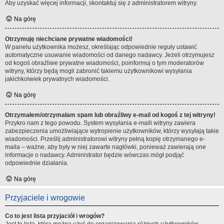
Aby uzyskać więcej informacji, skontaktuj się z administratorem witryny.
Na górę
Otrzymuję niechciane prywatne wiadomości!
W panelu użytkownika możesz, określając odpowiednie reguły ustawić
automatyczne usuwanie wiadomości od danego nadawcy. Jeżeli otrzymujesz
od kogoś obraźliwe prywatne wiadomości, poinformuj o tym moderatorów
witryny, którzy będą mogli zabronić takiemu użytkownikowi wysyłania
jakichkolwiek prywatnych wiadomości.
Na górę
Otrzymałem/otrzymałam spam lub obraźliwy e-mail od kogoś z tej witryny!
Przykro nam z tego powodu. System wysyłania e-maili witryny zawiera
zabezpieczenia umożliwiające wytropienie użytkowników, którzy wysyłają takie
wiadomości. Prześlij administratorowi witryny pełną kopię otrzymanego e-
maila – ważne, aby były w niej zawarte nagłówki, ponieważ zawierają one
informacje o nadawcy. Administrator będzie wówczas mógł podjąć
odpowiednie działania.
Na górę
Przyjaciele i wrogowie
Co to jest lista przyjaciół i wrogów?