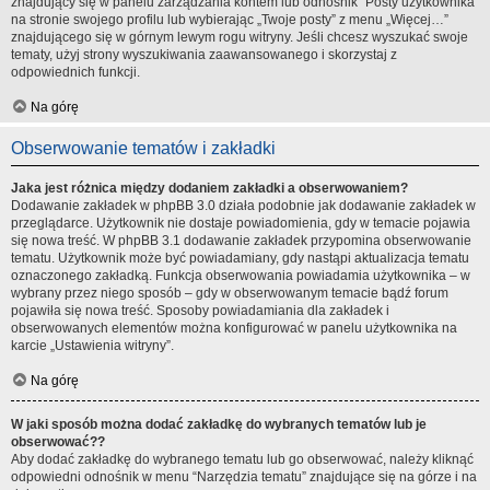
znajdujący się w panelu zarządzania kontem lub odnośnik “Posty użytkownika”
na stronie swojego profilu lub wybierając „Twoje posty” z menu „Więcej…”
znajdującego się w górnym lewym rogu witryny. Jeśli chcesz wyszukać swoje
tematy, użyj strony wyszukiwania zaawansowanego i skorzystaj z
odpowiednich funkcji.
Na górę
Obserwowanie tematów i zakładki
Jaka jest różnica między dodaniem zakładki a obserwowaniem?
Dodawanie zakładek w phpBB 3.0 działa podobnie jak dodawanie zakładek w
przeglądarce. Użytkownik nie dostaje powiadomienia, gdy w temacie pojawia
się nowa treść. W phpBB 3.1 dodawanie zakładek przypomina obserwowanie
tematu. Użytkownik może być powiadamiany, gdy nastąpi aktualizacja tematu
oznaczonego zakładką. Funkcja obserwowania powiadamia użytkownika – w
wybrany przez niego sposób – gdy w obserwowanym temacie bądź forum
pojawiła się nowa treść. Sposoby powiadamiania dla zakładek i
obserwowanych elementów można konfigurować w panelu użytkownika na
karcie „Ustawienia witryny”.
Na górę
W jaki sposób można dodać zakładkę do wybranych tematów lub je
obserwować??
Aby dodać zakładkę do wybranego tematu lub go obserwować, należy kliknąć
odpowiedni odnośnik w menu “Narzędzia tematu” znajdujące się na górze i na