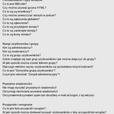
Formatowanie i typy tematów
Co to jest BBCode?
Czy można używać języka HTML?
Co to są są emotikony?
Czy można umieszczać obrazki w poście?
Co to są ogłoszenia globalne?
Co to są ogłoszenia?
Co to są przyklejone tematy?
Co to są zamknięte tematy?
Co to są ikony tematu?
Rangi użytkownika i grupy
Kim są administratorzy?
Kim są moderatorzy?
Co to są grupy użytkowników?
Gdzie znajduje się spis grup użytkowników i jak można dołączyć do grupy?
W jaki sposób można zostać liderem grupy?
Dlaczego niektóre nazwy użytkowników są wyświetlane innymi kolorami?
Co to jest “Domyślna grupa użytkownika”?
Czym jest odnośnik “Zespół administracyjny”?
Prywatne wiadomości
Nie mogę wysyłać prywatnych wiadomości!
Otrzymuję niechciane prywatne wiadomości!
Otrzymałem/otrzymałam spam lub obraźliwy e-mail od kogoś z tej witryny!
Przyjaciele i wrogowie
Co to jest lista przyjaciół i wrogów?
W jaki sposób można dodawać/usuwać użytkowników z listy przyjaciół lub wrogów?