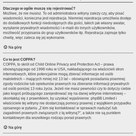
Dlaczego w ogóle muszę się rejestrować?
Możliwe, że nie musisz. To od administratora witryny zależy czy, aby pisać
wiadomości, konieczna jest rejestracja. Niemniej rejestracja umożliwia dostęp
do dodatkowych funkcji niedostępnych dla gości, takich jak własny awatar,
wysyłanie prywatnych wiadomości i e-maili do innych użytkowników,
możliwość przypisania do grup użytkowników itp. Rejestracja zajmuje tylko
chwilę, więc zaleca się jej wykonanie.
Na górę
Co to jest COPPA?
COPPA, to skrót od Child Online Privacy and Protection Act – prawa
obowiązującego od 1998 roku w USA, nakładającego na właścicieli stron
internetowych, które potencjalnie mogą zbierać informacje od osób
małoletnich – mających mniej niż 13 lat – obowiązek posiadania pisemnej
zgody rodziców lub opiekunów prawnych na zbieranie informacji prywatnych
od osób poniżej 13 roku życia. Jeżeli nie masz pewności czy to dotyczy ciebie
jako kogoś próbującego zarejestrować się na danej witrynie internetowej –
skontaktuj się z prawnikiem, by uzyskać wyjaśnienie. phpBB Limited i
właściciele tej witryny nie dostarczają pomocy prawnej z wyjątkiem przypadku
opisanego w pytaniu „Z kim się kontaktować w sprawach nadużyć lub
zagadnień prawnych związanych z tą witryną?”, a także nie są punktem
kontaktowym dla wszelkiego rodzaju porad prawnych.
Na górę