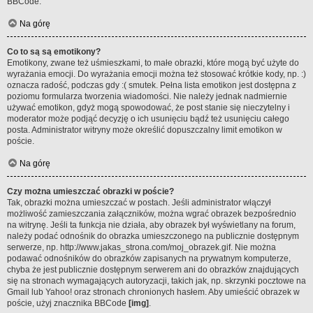
BBCode.
Na górę
Co to są są emotikony?
Emotikony, zwane też uśmieszkami, to małe obrazki, które mogą być użyte do
wyrażania emocji. Do wyrażania emocji można też stosować krótkie kody, np. :)
oznacza radość, podczas gdy :( smutek. Pełna lista emotikon jest dostępna z
poziomu formularza tworzenia wiadomości. Nie należy jednak nadmiernie
używać emotikon, gdyż mogą spowodować, że post stanie się nieczytelny i
moderator może podjąć decyzję o ich usunięciu bądź też usunięciu całego
posta. Administrator witryny może określić dopuszczalny limit emotikon w
poście.
Na górę
Czy można umieszczać obrazki w poście?
Tak, obrazki można umieszczać w postach. Jeśli administrator włączył
możliwość zamieszczania załączników, można wgrać obrazek bezpośrednio
na witrynę. Jeśli ta funkcja nie działa, aby obrazek był wyświetlany na forum,
należy podać odnośnik do obrazka umieszczonego na publicznie dostępnym
serwerze, np. http://www.jakas_strona.com/moj_obrazek.gif. Nie można
podawać odnośników do obrazków zapisanych na prywatnym komputerze,
chyba że jest publicznie dostępnym serwerem ani do obrazków znajdujących
się na stronach wymagających autoryzacji, takich jak, np. skrzynki pocztowe na
Gmail lub Yahoo! oraz stronach chronionych hasłem. Aby umieścić obrazek w
poście, użyj znacznika BBCode
[img]
.