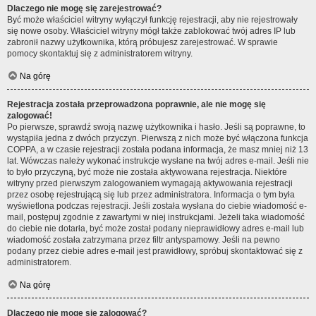
Dlaczego nie mogę się zarejestrować?
Być może właściciel witryny wyłączył funkcję rejestracji, aby nie rejestrowały
się nowe osoby. Właściciel witryny mógł także zablokować twój adres IP lub
zabronił nazwy użytkownika, którą próbujesz zarejestrować. W sprawie
pomocy skontaktuj się z administratorem witryny.
Na górę
Rejestracja została przeprowadzona poprawnie, ale nie mogę się
zalogować!
Po pierwsze, sprawdź swoją nazwę użytkownika i hasło. Jeśli są poprawne, to
wystąpiła jedna z dwóch przyczyn. Pierwszą z nich może być włączona funkcja
COPPA, a w czasie rejestracji została podana informacja, że masz mniej niż 13
lat. Wówczas należy wykonać instrukcje wysłane na twój adres e-mail. Jeśli nie
to było przyczyną, być może nie została aktywowana rejestracja. Niektóre
witryny przed pierwszym zalogowaniem wymagają aktywowania rejestracji
przez osobę rejestrującą się lub przez administratora. Informacja o tym była
wyświetlona podczas rejestracji. Jeśli została wysłana do ciebie wiadomość e-
mail, postępuj zgodnie z zawartymi w niej instrukcjami. Jeżeli taka wiadomość
do ciebie nie dotarła, być może został podany nieprawidłowy adres e-mail lub
wiadomość została zatrzymana przez filtr antyspamowy. Jeśli na pewno
podany przez ciebie adres e-mail jest prawidłowy, spróbuj skontaktować się z
administratorem.
Na górę
Dlaczego nie mogę się zalogować?