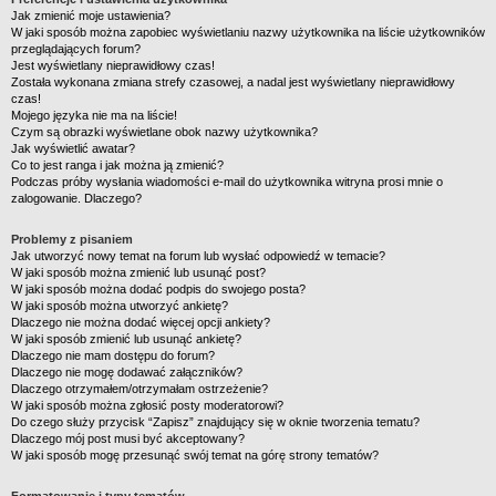
Jak zmienić moje ustawienia?
W jaki sposób można zapobiec wyświetlaniu nazwy użytkownika na liście użytkowników
przeglądających forum?
Jest wyświetlany nieprawidłowy czas!
Została wykonana zmiana strefy czasowej, a nadal jest wyświetlany nieprawidłowy
czas!
Mojego języka nie ma na liście!
Czym są obrazki wyświetlane obok nazwy użytkownika?
Jak wyświetlić awatar?
Co to jest ranga i jak można ją zmienić?
Podczas próby wysłania wiadomości e-mail do użytkownika witryna prosi mnie o
zalogowanie. Dlaczego?
Problemy z pisaniem
Jak utworzyć nowy temat na forum lub wysłać odpowiedź w temacie?
W jaki sposób można zmienić lub usunąć post?
W jaki sposób można dodać podpis do swojego posta?
W jaki sposób można utworzyć ankietę?
Dlaczego nie można dodać więcej opcji ankiety?
W jaki sposób zmienić lub usunąć ankietę?
Dlaczego nie mam dostępu do forum?
Dlaczego nie mogę dodawać załączników?
Dlaczego otrzymałem/otrzymałam ostrzeżenie?
W jaki sposób można zgłosić posty moderatorowi?
Do czego służy przycisk “Zapisz” znajdujący się w oknie tworzenia tematu?
Dlaczego mój post musi być akceptowany?
W jaki sposób mogę przesunąć swój temat na górę strony tematów?