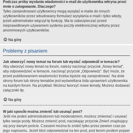
Podczas próby wysłania wiadomości e-mail do użytkownika witryna prosi
mnie o zalogowanie. Dlaczego?
Tylko zarejestrowani użytkownicy mogą wysyłać e-maile do innych
użytkowników przez wbudowany formularz wysyłania e-maili i tylko wtedy,
jeżeli administrator włączył tę funkcję. Ma to zabezpieczać przed
nieprawidłowym używaniem systemu poczty elektronicznej witryny przez
anonimowych użytkowników.
Na górę
Problemy z pisaniem
Jak utworzyć nowy temat na forum lub wysłać odpowiedź w temacie?
Aby utworzyć nowy temat na forum, należy nacisnąć przycisk „Nowy temat”,
aby odpowiedzieć w temacie, nacisnąć przycisk „Odpowiedz”. Być może, że
przed publikowaniem wiadomości trzeba będzie się zarejestrować. Na dole
strony forum lub strony tematów jest wyświetlana lista uprawnień użytkownika
na każdym forum. Na przykład: Możesz tworzyć nowe tematy, Możesz dodawać
załączniki itp.
Na górę
W jaki sposób można zmienić lub usunąć post?
Jeśli nie jesteś administratorem lub moderatorem, możesz zmieniać i usuwać
tylko swoje posty. Możesz zmienić post, naciskając przycisk
Zmień
znajdujący
się przy danym poście. Czasami można to zrobić tylko przez pewien czas po
jego napisaniu. Jeżeli ktoś odpowiedział na ten post, pod twoim postem pojawi