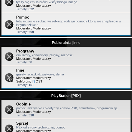
tyczy się emulatorów i wszystkiego innego
Moderator:
Moderatorzy
Tematy:
822
Pomoc
tutaj możecie szukać wszelkiego rodzaju pomocy której nie znajdziecie w
innych działach
Moderator:
Moderatorzy
Tematy:
609
Pobieralnia | Inne
Programy
emulatory, konwertery, pluginy, różności
Moderator:
Moderatorzy
Tematy:
38
Inne
gazety, ścieżki dźwiękowe, dema
Moderator:
Moderatorzy
Subforum:
OST
Tematy:
151
PlayStation [PSX]
Ogólnie
pomoc i wszystko co dotyczy konsoli PSX, emulatorów, programów itp.
Moderator:
Moderatorzy
Tematy:
310
Sprzęt
PSX od strony technicznej, pomoc
Moderator:
Moderatorzy