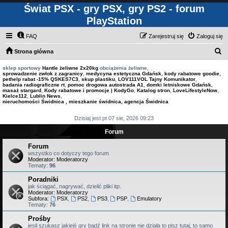
Świat PSX - gry PSX, gry PS2 - forum
PlayStation
FAQ
Zarejestruj się
Zaloguj się
S
Strona główna
z
sklep sportowy
Hantle żeliwne 2x20kg
obciążenia żeliwne,
sprowadzenie zwłok z zagranicy
,
medycyna estetyczna Gdańsk
,
kody rabatowe goodie
,
u
pethelp rabat -15% QSKES7C3
,
skup plastiku
,
LOV111VOL Tajny Komunikator
,
badania radiograficzne rt
,
pomoc drogowa autostrada A1
,
domki letniskowe Gdańsk
,
k
masaż stargard
,
Kody rabatowe i promocje | KodyGo
,
Katalog stron
,
LoveLifestyleNow
,
Kielce112
,
Lublin News
,
a
nieruchomości Świdnica , mieszkanie świdnica, agencja Świdnica
j
Dzisiaj jest pt 07 sie, 2026 09:23
Forum
Forum
wszystko co dotyczy tego forum
Moderator:
Moderatorzy
Tematy:
96
Poradniki
jak ściągać, nagrywać, dzielić pliki itp.
Moderator:
Moderatorzy
Subfora:
PSX
,
PS2
,
PS3
,
PSP
,
Emulatory
Tematy:
76
Prośby
jesli szukasz jakiejś gry bądź link na stronie nie działa to pisz tutaj, to samo