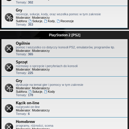
Tematy:
302
Gry
recenzje, solucje, kody, oraz wszelka pomoc w tym zakresie
Moderator:
Moderatorzy
Subfora:
Solucje
,
Kody
,
Recenzje
Tematy:
353
PlayStation 2 [PS2]
Ogólnie
pomoc i wszystko co dotyczy konsoli PS2, emulatorów, programów itp.
Moderator:
Moderatorzy
Tematy:
365
Sprzęt
rozmowy o sprzęcie i peryferiach do konsoli
Moderator:
Moderatorzy
Tematy:
225
Gry
dyskusje na temat gier i pomocy w tym zakresie
Moderator:
Moderatorzy
Subfora:
Solucje
,
Kody
Tematy:
178
Kącik on-line
rozgrywki on-line
Moderator:
Moderatorzy
Tematy:
6
Homebrew
programy, różności, scena