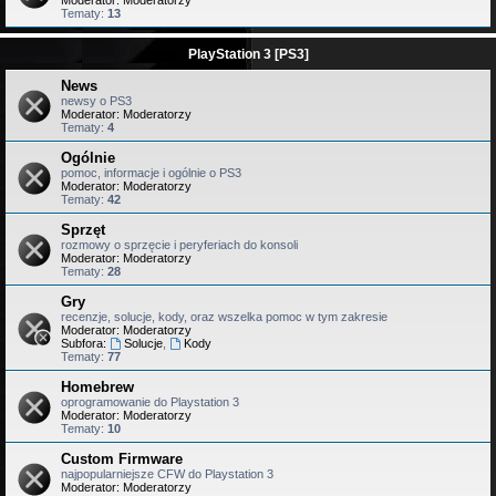
Moderator:
Moderatorzy
Tematy:
13
PlayStation 3 [PS3]
News
newsy o PS3
Moderator:
Moderatorzy
Tematy:
4
Ogólnie
pomoc, informacje i ogólnie o PS3
Moderator:
Moderatorzy
Tematy:
42
Sprzęt
rozmowy o sprzęcie i peryferiach do konsoli
Moderator:
Moderatorzy
Tematy:
28
Gry
recenzje, solucje, kody, oraz wszelka pomoc w tym zakresie
Moderator:
Moderatorzy
Subfora:
Solucje
,
Kody
Tematy:
77
Homebrew
oprogramowanie do Playstation 3
Moderator:
Moderatorzy
Tematy:
10
Custom Firmware
najpopularniejsze CFW do Playstation 3
Moderator:
Moderatorzy