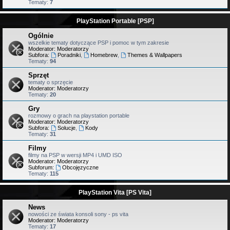
Tematy:
7
PlayStation Portable [PSP]
Ogólnie
wszelkie tematy dotyczące PSP i pomoc w tym zakresie
Moderator:
Moderatorzy
Subfora:
Poradniki
,
Homebrew
,
Themes & Wallpapers
Tematy:
94
Sprzęt
tematy o sprzęcie
Moderator:
Moderatorzy
Tematy:
20
Gry
rozmowy o grach na playstation portable
Moderator:
Moderatorzy
Subfora:
Solucje
,
Kody
Tematy:
31
Filmy
filmy na PSP w wersji MP4 i UMD ISO
Moderator:
Moderatorzy
Subforum:
Obcojęzyczne
Tematy:
115
PlayStation Vita [PS Vita]
News
nowości ze świata konsoli sony - ps vita
Moderator:
Moderatorzy
Tematy:
17