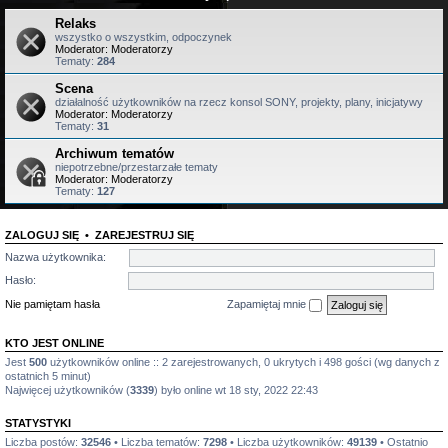
Relaks
wszystko o wszystkim, odpoczynek
Moderator:
Moderatorzy
Tematy:
284
Scena
działalność użytkowników na rzecz konsol SONY, projekty, plany, inicjatywy
Moderator:
Moderatorzy
Tematy:
31
Archiwum tematów
niepotrzebne/przestarzałe tematy
Moderator:
Moderatorzy
Tematy:
127
ZALOGUJ SIĘ
•
ZAREJESTRUJ SIĘ
Nazwa użytkownika:
Hasło:
Nie pamiętam hasła
Zapamiętaj mnie
KTO JEST ONLINE
Jest
500
użytkowników online :: 2 zarejestrowanych, 0 ukrytych i 498 gości (wg danych z
ostatnich 5 minut)
Najwięcej użytkowników (
3339
) było online wt 18 sty, 2022 22:43
STATYSTYKI
Liczba postów:
32546
• Liczba tematów:
7298
• Liczba użytkowników:
49139
• Ostatnio