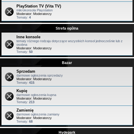
PlayStation TV (Vita TV)
mikrokonsola Playstation
Moderator:
Moderatorzy
Tematy:
4
Strefa ogólna
Inne konsole
tematy różnego rodzaju dotyczące wszystkich konsol jednocześnie lub z
osobna
Moderator:
Moderatorzy
Tematy:
50
Bazar
Sprzedam
darmowe ogłoszenia sprzedaży
Moderator:
Moderatorzy
Tematy:
415
Kupię
darmowe ogłoszenia kupna
Moderator:
Moderatorzy
Tematy:
213
Zamienię
darmowe ogłoszenia zamiany
Moderator:
Moderatorzy
Tematy:
68
Hydepark