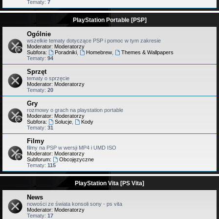
Tematy:
7
PlayStation Portable [PSP]
Ogólnie
wszelkie tematy dotyczące PSP i pomoc w tym zakresie
Moderator:
Moderatorzy
Subfora:
Poradniki
,
Homebrew
,
Themes & Wallpapers
Tematy:
94
Sprzęt
tematy o sprzęcie
Moderator:
Moderatorzy
Tematy:
20
Gry
rozmowy o grach na playstation portable
Moderator:
Moderatorzy
Subfora:
Solucje
,
Kody
Tematy:
31
Filmy
filmy na PSP w wersji MP4 i UMD ISO
Moderator:
Moderatorzy
Subforum:
Obcojęzyczne
Tematy:
115
PlayStation Vita [PS Vita]
News
nowości ze świata konsoli sony - ps vita
Moderator:
Moderatorzy
Tematy:
17