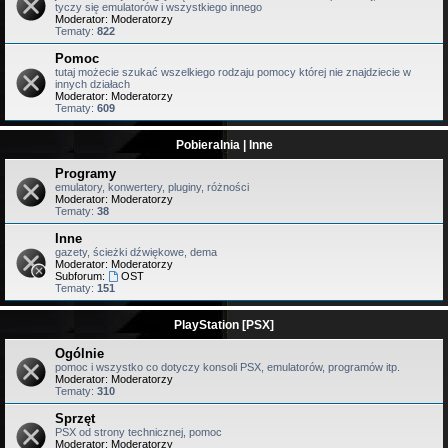
tyczy się emulatorów i wszystkiego innego
Moderator:
Moderatorzy
Tematy:
822
Pomoc
tutaj możecie szukać wszelkiego rodzaju pomocy której nie znajdziecie w
innych działach
Moderator:
Moderatorzy
Tematy:
609
Pobieralnia | Inne
Programy
emulatory, konwertery, pluginy, różności
Moderator:
Moderatorzy
Tematy:
38
Inne
gazety, ścieżki dźwiękowe, dema
Moderator:
Moderatorzy
Subforum:
OST
Tematy:
151
PlayStation [PSX]
Ogólnie
pomoc i wszystko co dotyczy konsoli PSX, emulatorów, programów itp.
Moderator:
Moderatorzy
Tematy:
310
Sprzęt
PSX od strony technicznej, pomoc
Moderator:
Moderatorzy