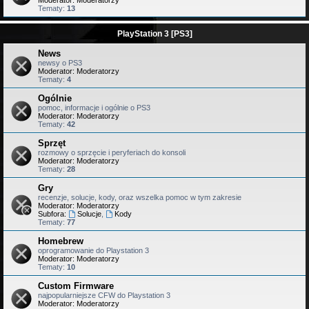
Moderator:
Moderatorzy
Tematy:
13
PlayStation 3 [PS3]
News
newsy o PS3
Moderator:
Moderatorzy
Tematy:
4
Ogólnie
pomoc, informacje i ogólnie o PS3
Moderator:
Moderatorzy
Tematy:
42
Sprzęt
rozmowy o sprzęcie i peryferiach do konsoli
Moderator:
Moderatorzy
Tematy:
28
Gry
recenzje, solucje, kody, oraz wszelka pomoc w tym zakresie
Moderator:
Moderatorzy
Subfora:
Solucje
,
Kody
Tematy:
77
Homebrew
oprogramowanie do Playstation 3
Moderator:
Moderatorzy
Tematy:
10
Custom Firmware
najpopularniejsze CFW do Playstation 3
Moderator:
Moderatorzy