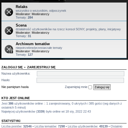
Relaks
wszystko o wszystkim, odpoczynek
Moderator:
Moderatorzy
Tematy:
284
Scena
działalność użytkowników na rzecz konsol SONY, projekty, plany, inicjatywy
Moderator:
Moderatorzy
Tematy:
31
Archiwum tematów
niepotrzebne/przestarzałe tematy
Moderator:
Moderatorzy
Tematy:
127
ZALOGUJ SIĘ
•
ZAREJESTRUJ SIĘ
Nazwa użytkownika:
Hasło:
Nie pamiętam hasła
Zapamiętaj mnie
KTO JEST ONLINE
Jest
386
użytkowników online :: 1 zarejestrowany, 0 ukrytych i 385 gości (wg danych z
ostatnich 5 minut)
Najwięcej użytkowników (
3339
) było online wt 18 sty, 2022 22:43
STATYSTYKI
Liczba postów:
32546
• Liczba tematów:
7298
• Liczba użytkowników:
49139
• Ostatnio