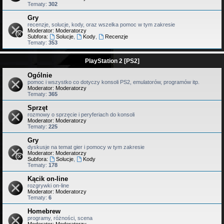
Tematy:
302
Gry
recenzje, solucje, kody, oraz wszelka pomoc w tym zakresie
Moderator:
Moderatorzy
Subfora:
Solucje
,
Kody
,
Recenzje
Tematy:
353
PlayStation 2 [PS2]
Ogólnie
pomoc i wszystko co dotyczy konsoli PS2, emulatorów, programów itp.
Moderator:
Moderatorzy
Tematy:
365
Sprzęt
rozmowy o sprzęcie i peryferiach do konsoli
Moderator:
Moderatorzy
Tematy:
225
Gry
dyskusje na temat gier i pomocy w tym zakresie
Moderator:
Moderatorzy
Subfora:
Solucje
,
Kody
Tematy:
178
Kącik on-line
rozgrywki on-line
Moderator:
Moderatorzy
Tematy:
6
Homebrew
programy, różności, scena