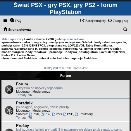
Świat PSX - gry PSX, gry PS2 - forum
PlayStation
FAQ
Zarejestruj się
Zaloguj się
S
Strona główna
z
sklep sportowy
Hantle żeliwne 2x20kg
obciążenia żeliwne,
sprowadzenie zwłok z zagranicy
,
medycyna estetyczna Gdańsk
,
kody rabatowe goodie
,
u
pethelp rabat -15% QSKES7C3
,
skup plastiku
,
LOV111VOL Tajny Komunikator
,
badania radiograficzne rt
,
pomoc drogowa autostrada A1
,
domki letniskowe Gdańsk
,
k
masaż stargard
,
Kody rabatowe i promocje | KodyGo
,
Katalog stron
,
LoveLifestyleNow
,
Kielce112
,
Lublin News
,
a
nieruchomości Świdnica , mieszkanie świdnica, agencja Świdnica
j
Dzisiaj jest pt 07 sie, 2026 03:55
Forum
Forum
wszystko co dotyczy tego forum
Moderator:
Moderatorzy
Tematy:
96
Poradniki
jak ściągać, nagrywać, dzielić pliki itp.
Moderator:
Moderatorzy
Subfora:
PSX
,
PS2
,
PS3
,
PSP
,
Emulatory
Tematy:
76
Prośby
jesli szukasz jakiejś gry bądź link na stronie nie działa to pisz tutaj, to samo