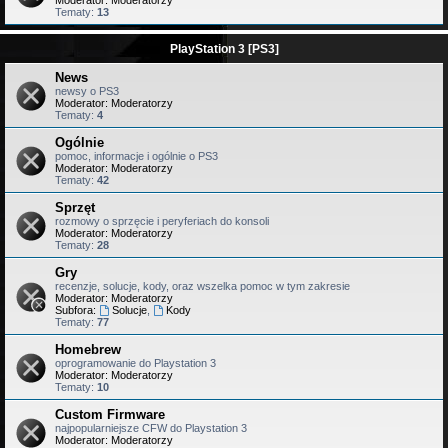
Moderator:
Moderatorzy
Tematy:
13
PlayStation 3 [PS3]
News
newsy o PS3
Moderator:
Moderatorzy
Tematy:
4
Ogólnie
pomoc, informacje i ogólnie o PS3
Moderator:
Moderatorzy
Tematy:
42
Sprzęt
rozmowy o sprzęcie i peryferiach do konsoli
Moderator:
Moderatorzy
Tematy:
28
Gry
recenzje, solucje, kody, oraz wszelka pomoc w tym zakresie
Moderator:
Moderatorzy
Subfora:
Solucje
,
Kody
Tematy:
77
Homebrew
oprogramowanie do Playstation 3
Moderator:
Moderatorzy
Tematy:
10
Custom Firmware
najpopularniejsze CFW do Playstation 3
Moderator:
Moderatorzy