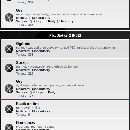
Tematy:
302
Gry
recenzje, solucje, kody, oraz wszelka pomoc w tym zakresie
Moderator:
Moderatorzy
Subfora:
Solucje
,
Kody
,
Recenzje
Tematy:
353
PlayStation 2 [PS2]
Ogólnie
pomoc i wszystko co dotyczy konsoli PS2, emulatorów, programów itp.
Moderator:
Moderatorzy
Tematy:
365
Sprzęt
rozmowy o sprzęcie i peryferiach do konsoli
Moderator:
Moderatorzy
Tematy:
225
Gry
dyskusje na temat gier i pomocy w tym zakresie
Moderator:
Moderatorzy
Subfora:
Solucje
,
Kody
Tematy:
178
Kącik on-line
rozgrywki on-line
Moderator:
Moderatorzy
Tematy:
6
Homebrew
programy, różności, scena