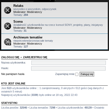
Relaks
wszystko o wszystkim, odpoczynek
Moderator:
Moderatorzy
Tematy:
284
Scena
działalność użytkowników na rzecz konsol SONY, projekty, plany, inicjatywy
Moderator:
Moderatorzy
Tematy:
31
Archiwum tematów
niepotrzebne/przestarzałe tematy
Moderator:
Moderatorzy
Tematy:
127
ZALOGUJ SIĘ
•
ZAREJESTRUJ SIĘ
Nazwa użytkownika:
Hasło:
Nie pamiętam hasła
Zapamiętaj mnie
KTO JEST ONLINE
Jest
513
użytkowników online :: 1 zarejestrowany, 0 ukrytych i 512 gości (wg danych z
ostatnich 5 minut)
Najwięcej użytkowników (
3339
) było online wt 18 sty, 2022 22:43
STATYSTYKI
Liczba postów:
32546
• Liczba tematów:
7298
• Liczba użytkowników:
49139
• Ostatnio