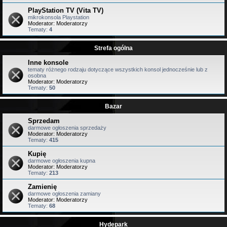
PlayStation TV (Vita TV)
mikrokonsola Playstation
Moderator:
Moderatorzy
Tematy:
4
Strefa ogólna
Inne konsole
tematy różnego rodzaju dotyczące wszystkich konsol jednocześnie lub z
osobna
Moderator:
Moderatorzy
Tematy:
50
Bazar
Sprzedam
darmowe ogłoszenia sprzedaży
Moderator:
Moderatorzy
Tematy:
415
Kupię
darmowe ogłoszenia kupna
Moderator:
Moderatorzy
Tematy:
213
Zamienię
darmowe ogłoszenia zamiany
Moderator:
Moderatorzy
Tematy:
68
Hydepark