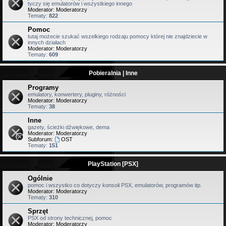
tyczy się emulatorów i wszystkiego innego
Moderator:
Moderatorzy
Tematy:
822
Pomoc
tutaj możecie szukać wszelkiego rodzaju pomocy której nie znajdziecie w
innych działach
Moderator:
Moderatorzy
Tematy:
609
Pobieralnia | Inne
Programy
emulatory, konwertery, pluginy, różności
Moderator:
Moderatorzy
Tematy:
38
Inne
gazety, ścieżki dźwiękowe, dema
Moderator:
Moderatorzy
Subforum:
OST
Tematy:
151
PlayStation [PSX]
Ogólnie
pomoc i wszystko co dotyczy konsoli PSX, emulatorów, programów itp.
Moderator:
Moderatorzy
Tematy:
310
Sprzęt
PSX od strony technicznej, pomoc
Moderator:
Moderatorzy