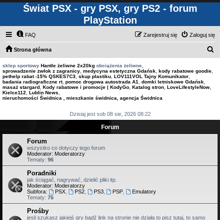
Świat PSX - gry PSX, gry PS2 - forum
PlayStation
FAQ
Zarejestruj się
Zaloguj się
S
Strona główna
z
sklep sportowy
Hantle żeliwne 2x20kg
obciążenia żeliwne,
sprowadzenie zwłok z zagranicy
,
medycyna estetyczna Gdańsk
,
kody rabatowe goodie
,
u
pethelp rabat -15% QSKES7C3
,
skup plastiku
,
LOV111VOL Tajny Komunikator
,
badania radiograficzne rt
,
pomoc drogowa autostrada A1
,
domki letniskowe Gdańsk
,
k
masaż stargard
,
Kody rabatowe i promocje | KodyGo
,
Katalog stron
,
LoveLifestyleNow
,
Kielce112
,
Lublin News
,
a
nieruchomości Świdnica , mieszkanie świdnica, agencja Świdnica
j
Dzisiaj jest sob 08 sie, 2026 08:22
Forum
Forum
wszystko co dotyczy tego forum
Moderator:
Moderatorzy
Tematy:
96
Poradniki
jak ściągać, nagrywać, dzielić pliki itp.
Moderator:
Moderatorzy
Subfora:
PSX
,
PS2
,
PS3
,
PSP
,
Emulatory
Tematy:
76
Prośby
jesli szukasz jakiejś gry bądź link na stronie nie działa to pisz tutaj, to samo