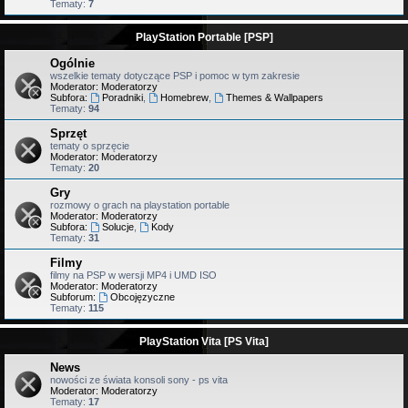
Tematy:
7
PlayStation Portable [PSP]
Ogólnie
wszelkie tematy dotyczące PSP i pomoc w tym zakresie
Moderator:
Moderatorzy
Subfora:
Poradniki
,
Homebrew
,
Themes & Wallpapers
Tematy:
94
Sprzęt
tematy o sprzęcie
Moderator:
Moderatorzy
Tematy:
20
Gry
rozmowy o grach na playstation portable
Moderator:
Moderatorzy
Subfora:
Solucje
,
Kody
Tematy:
31
Filmy
filmy na PSP w wersji MP4 i UMD ISO
Moderator:
Moderatorzy
Subforum:
Obcojęzyczne
Tematy:
115
PlayStation Vita [PS Vita]
News
nowości ze świata konsoli sony - ps vita
Moderator:
Moderatorzy
Tematy:
17