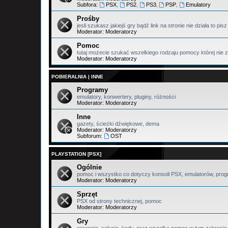
Subfora:
PSX
,
PS2
,
PS3
,
PSP
,
Emulatory
Prośby
jesli szukasz jakiejś gry bądź link na stronie nie działa to pi
Moderator:
Moderatorzy
Pomoc
tutaj możecie szukać wszelkiego rodzaju pomocy której nie z
Moderator:
Moderatorzy
POBIERALNIA | INNE
Programy
emulatory, konwertery, pluginy, różności
Moderator:
Moderatorzy
Inne
gazety, ścieżki dźwiękowe, dema
Moderator:
Moderatorzy
Subforum:
OST
PLAYSTATION [PSX]
Ogólnie
pomoc i wszystko co dotyczy konsoli PSX, emulatorów, prog
Moderator:
Moderatorzy
Sprzęt
PSX od strony technicznej, pomoc
Moderator:
Moderatorzy
Gry
recenzje, solucje, kody, oraz wszelka pomoc w tym zakresie