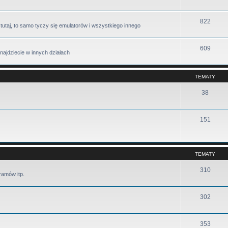
822
sz tutaj, to samo tyczy się emulatorów i wszystkiego innego
609
najdziecie w innych działach
TEMATY
38
151
TEMATY
310
ramów itp.
302
353