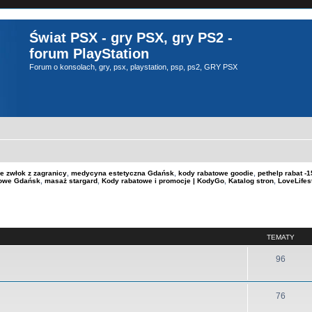
Świat PSX - gry PSX, gry PS2 -
forum PlayStation
Forum o konsolach, gry, psx, playstation, psp, ps2, GRY PSX
e zwłok z zagranicy
,
medycyna estetyczna Gdańsk
,
kody rabatowe goodie
,
pethelp rabat 
kowe Gdańsk
,
masaż stargard
,
Kody rabatowe i promocje | KodyGo
,
Katalog stron
,
LoveLifes
TEMATY
96
76