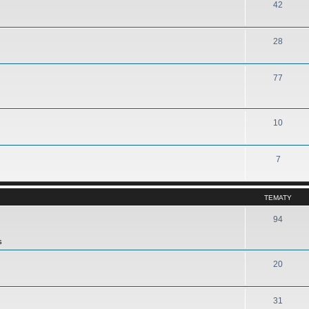
42
28
77
10
7
TEMATY
94
s
20
31