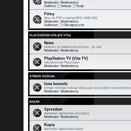
Moderator:
Moderatorzy
Subfora:
Solucje
,
Kody
Filmy
filmy na PSP w wersji MP4 i UMD ISO
Moderator:
Moderatorzy
Subforum:
Obcojęzyczne
PLAYSTATION VITA [PS VITA]
News
nowości ze świata konsoli sony - ps vita
Moderator:
Moderatorzy
PlayStation TV (Vita TV)
mikrokonsola Playstation
Moderator:
Moderatorzy
STREFA OGÓLNA
Inne konsole
tematy różnego rodzaju dotyczące wszystkich konsol jednoc
Moderator:
Moderatorzy
BAZAR
Sprzedam
darmowe ogłoszenia sprzedaży
Moderator:
Moderatorzy
Kupię
darmowe ogłoszenia kupna