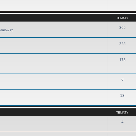
TEMATY
365
ramów itp.
225
178
6
13
TEMATY
4