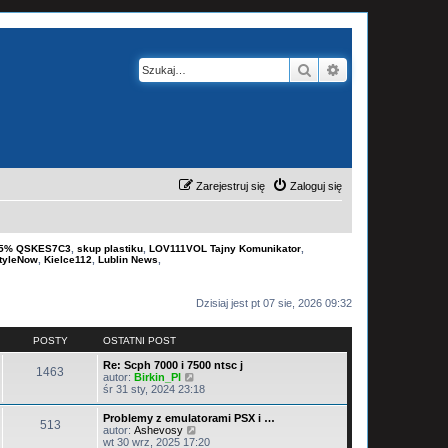
Szukaj
Wyszukiwanie z
Zarejestruj się
Zaloguj się
-15% QSKES7C3
,
skup plastiku
,
LOV111VOL Tajny Komunikator
,
tyleNow
,
Kielce112
,
Lublin News
,
Dzisiaj jest pt 07 sie, 2026 09:32
POSTY
OSTATNI POST
Re: Scph 7000 i 7500 ntsc j
1463
W
autor:
Birkin_Pl
y
śr 31 sty, 2024 23:18
ś
w
Problemy z emulatorami PSX i …
513
i
W
autor:
Ashevosy
e
y
wt 30 wrz, 2025 17:20
t