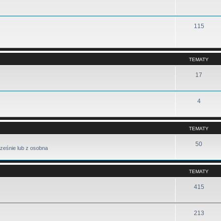
115
TEMATY
17
4
TEMATY
50
ześnie lub z osobna
TEMATY
415
213