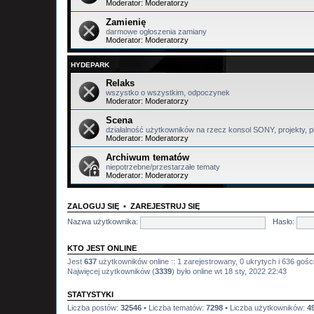
Moderator:
Moderatorzy
Zamienię
darmowe ogłoszenia zamiany
Moderator:
Moderatorzy
HYDEPARK
Relaks
wszystko o wszystkim, odpoczynek
Moderator:
Moderatorzy
Scena
działalność użytkowników na rzecz konsol SONY, projekty, pl
Moderator:
Moderatorzy
Archiwum tematów
niepotrzebne/przestarzałe tematy
Moderator:
Moderatorzy
ZALOGUJ SIĘ
•
ZAREJESTRUJ SIĘ
Nazwa użytkownika:
Hasło:
KTO JEST ONLINE
Jest
637
użytkowników online :: 1 zarejestrowany, 0 ukrytych i 636 gośc
Najwięcej użytkowników (
3339
) było online wt 18 sty, 2022 22:43
STATYSTYKI
Liczba postów:
32546
• Liczba tematów:
7298
• Liczba użytkowników:
4