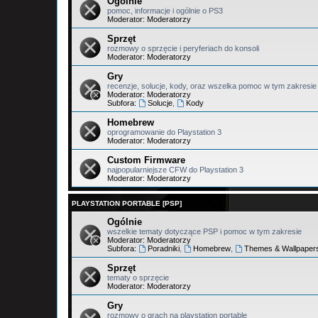
Ogólnie
pomoc, informacje i ogólnie o PS3
Moderator:
Moderatorzy
Sprzęt
rozmowy o sprzęcie i peryferiach do konsoli
Moderator:
Moderatorzy
Gry
recenzje, solucje, kody, oraz wszelka pomoc w tym zakresie
Moderator:
Moderatorzy
Subfora:
Solucje
,
Kody
Homebrew
oprogramowanie do Playstation 3
Moderator:
Moderatorzy
Custom Firmware
najpopularniejsze CFW do Playstation 3
Moderator:
Moderatorzy
PLAYSTATION PORTABLE [PSP]
Ogólnie
wszelkie tematy dotyczące PSP i pomoc w tym zakresie
Moderator:
Moderatorzy
Subfora:
Poradniki
,
Homebrew
,
Themes & Wallpaper
Sprzęt
tematy o sprzęcie
Moderator:
Moderatorzy
Gry
rozmowy o grach na playstation portable