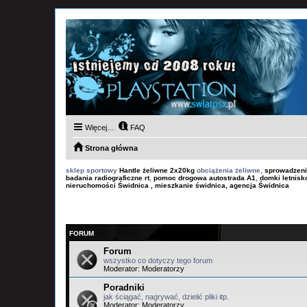
Więcej…
FAQ
Strona główna
sklep sportowy
Hantle żeliwne 2x20kg
obciążenia żeliwne,
sprowadzeni
badania radiograficzne rt
,
pomoc drogowa autostrada A1
,
domki letnis
nieruchomości Świdnica , mieszkanie świdnica, agencja Świdnica
FORUM
Forum
wszystko co dotyczy tego forum
Moderator:
Moderatorzy
Poradniki
jak ściągać, nagrywać, dzielić pliki itp.
Moderator:
Moderatorzy