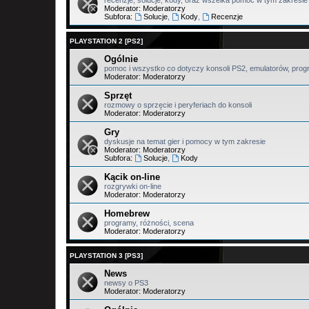
Moderator:
Moderatorzy
Subfora:
Solucje
,
Kody
,
Recenzje
PLAYSTATION 2 [PS2]
Ogólnie
pomoc i wszystko co dotyczy konsoli PS2, emulatorów, prog
Moderator:
Moderatorzy
Sprzęt
rozmowy o sprzęcie i peryferiach do konsoli
Moderator:
Moderatorzy
Gry
dyskusje na temat gier i pomocy w tym zakresie
Moderator:
Moderatorzy
Subfora:
Solucje
,
Kody
Kącik on-line
rozgrywki on-line
Moderator:
Moderatorzy
Homebrew
programy, różności, scena
Moderator:
Moderatorzy
PLAYSTATION 3 [PS3]
News
newsy o PS3
Moderator:
Moderatorzy