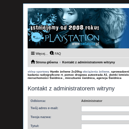
Więcej…
FAQ
Strona główna
Kontakt z administratorem witryny
sklep sportowy
Hantle żeliwne 2x20kg
obciążenia żeliwne,
sprowadzeni
badania radiograficzne rt
,
pomoc drogowa autostrada A1
,
domki letnis
nieruchomości Świdnica , mieszkanie świdnica, agencja Świdnica
Kontakt z administratorem witryny
Odbiorca:
Administrator
Twój adres e-mail:
Twoja nazwa:
Tytuł: