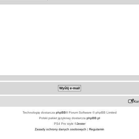
Kon
Technologię dostarcza
phpBB
® Forum Software © phpBB Limited
Polski pakiet językowy dostarcza
phpBB.pl
PS4 Pro style ©
Jester
Zasady ochrony danych osobowych
|
Regulamin