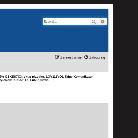
Szukaj
Wyszukiwanie z
Zarejestruj się
Zaloguj się
-15% QSKES7C3
,
skup plastiku
,
LOV111VOL Tajny Komunikator
,
tyleNow
,
Kielce112
,
Lublin News
,