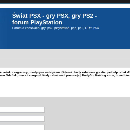
Świat PSX - gry PSX, gry PS2 -
forum PlayStation
Forum o konsolach, gry, psx, playstation, psp, ps2, GRY PSX
e zwłok z zagranicy
,
medycyna estetyczna Gdańsk
,
kody rabatowe goodie
,
pethelp rabat 
kowe Gdańsk
,
masaż stargard
,
Kody rabatowe i promocje | KodyGo
,
Katalog stron
,
LoveLifes