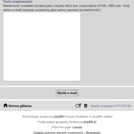
Treść wiadomości:
Wiadomość zostanie wysłana jako zwykły tekst bez znaczników HTML i BBCode. Twój
adres e-mail zostanie ustawiony jako adres zwrotny tej wiadomości.
Strona główna
Strefa czasowa
UTC+01:00
Technologię dostarcza
phpBB
® Forum Software © phpBB Limited
Polski pakiet językowy dostarcza
phpBB.pl
PS4 Pro style ©
Jester
Zasady ochrony danych osobowych
|
Regulamin