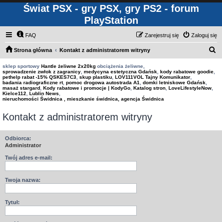
Świat PSX - gry PSX, gry PS2 - forum
PlayStation
FAQ
Zarejestruj się
Zaloguj się
S
Strona główna
Kontakt z administratorem witryny
z
sklep sportowy
Hantle żeliwne 2x20kg
obciążenia żeliwne,
sprowadzenie zwłok z zagranicy
,
medycyna estetyczna Gdańsk
,
kody rabatowe goodie
,
u
pethelp rabat -15% QSKES7C3
,
skup plastiku
,
LOV111VOL Tajny Komunikator
,
badania radiograficzne rt
,
pomoc drogowa autostrada A1
,
domki letniskowe Gdańsk
,
k
masaż stargard
,
Kody rabatowe i promocje | KodyGo
,
Katalog stron
,
LoveLifestyleNow
,
Kielce112
,
Lublin News
,
a
nieruchomości Świdnica , mieszkanie świdnica, agencja Świdnica
j
Kontakt z administratorem witryny
Odbiorca:
Administrator
Twój adres e-mail:
Twoja nazwa:
Tytuł: