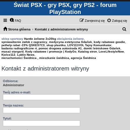
Świat PSX - gry PSX, gry PS2 - forum
PlayStation
FAQ
Zarejestruj się
Zaloguj się
S
Strona główna
Kontakt z administratorem witryny
z
sklep sportowy
Hantle żeliwne 2x20kg
obciążenia żeliwne,
sprowadzenie zwłok z zagranicy
,
medycyna estetyczna Gdańsk
,
kody rabatowe goodie
,
u
pethelp rabat -15% QSKES7C3
,
skup plastiku
,
LOV111VOL Tajny Komunikator
,
badania radiograficzne rt
,
pomoc drogowa autostrada A1
,
domki letniskowe Gdańsk
,
k
masaż stargard
,
Kody rabatowe i promocje | KodyGo
,
Katalog stron
,
LoveLifestyleNow
,
Kielce112
,
Lublin News
,
a
nieruchomości Świdnica , mieszkanie świdnica, agencja Świdnica
j
Kontakt z administratorem witryny
Odbiorca:
Administrator
Twój adres e-mail:
Twoja nazwa:
Tytuł: