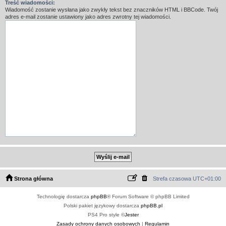
Treść wiadomości:
Wiadomość zostanie wysłana jako zwykły tekst bez znaczników HTML i BBCode. Twój
adres e-mail zostanie ustawiony jako adres zwrotny tej wiadomości.
Strona główna
Strefa czasowa
UTC+01:00
Technologię dostarcza
phpBB
® Forum Software © phpBB Limited
Polski pakiet językowy dostarcza
phpBB.pl
PS4 Pro style ©
Jester
Zasady ochrony danych osobowych
|
Regulamin