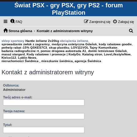
Świat PSX - gry PSX, gry PS2 - forum
PlayStation
FAQ
Zarejestruj się
Zaloguj się
S
Strona główna
Kontakt z administratorem witryny
z
sklep sportowy
Hantle żeliwne 2x20kg
obciążenia żeliwne,
sprowadzenie zwłok z zagranicy
,
medycyna estetyczna Gdańsk
,
kody rabatowe goodie
,
u
pethelp rabat -15% QSKES7C3
,
skup plastiku
,
LOV111VOL Tajny Komunikator
,
badania radiograficzne rt
,
pomoc drogowa autostrada A1
,
domki letniskowe Gdańsk
,
k
masaż stargard
,
Kody rabatowe i promocje | KodyGo
,
Katalog stron
,
LoveLifestyleNow
,
Kielce112
,
Lublin News
,
a
nieruchomości Świdnica , mieszkanie świdnica, agencja Świdnica
j
Kontakt z administratorem witryny
Odbiorca:
Administrator
Twój adres e-mail:
Twoja nazwa:
Tytuł: