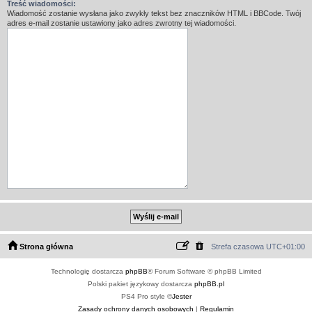
Treść wiadomości:
Wiadomość zostanie wysłana jako zwykły tekst bez znaczników HTML i BBCode. Twój
adres e-mail zostanie ustawiony jako adres zwrotny tej wiadomości.
Strona główna
Strefa czasowa
UTC+01:00
Technologię dostarcza
phpBB
® Forum Software © phpBB Limited
Polski pakiet językowy dostarcza
phpBB.pl
PS4 Pro style ©
Jester
Zasady ochrony danych osobowych
|
Regulamin