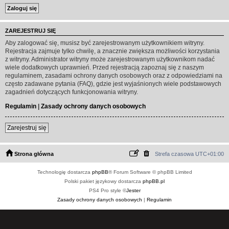
ZAREJESTRUJ SIĘ
Aby zalogować się, musisz być zarejestrowanym użytkownikiem witryny.
Rejestracja zajmuje tylko chwilę, a znacznie zwiększa możliwości korzystania
z witryny. Administrator witryny może zarejestrowanym użytkownikom nadać
wiele dodatkowych uprawnień. Przed rejestracją zapoznaj się z naszym
regulaminem, zasadami ochrony danych osobowych oraz z odpowiedziami na
często zadawane pytania (FAQ), gdzie jest wyjaśnionych wiele podstawowych
zagadnień dotyczących funkcjonowania witryny.
Regulamin
|
Zasady ochrony danych osobowych
Zarejestruj się
Strona główna
Strefa czasowa
UTC+01:00
Technologię dostarcza
phpBB
® Forum Software © phpBB Limited
Polski pakiet językowy dostarcza
phpBB.pl
PS4 Pro style ©
Jester
Zasady ochrony danych osobowych
|
Regulamin