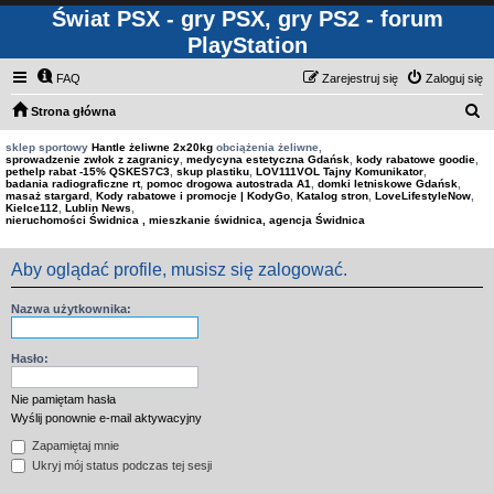
Świat PSX - gry PSX, gry PS2 - forum
PlayStation
FAQ
Zarejestruj się
Zaloguj się
S
Strona główna
z
sklep sportowy
Hantle żeliwne 2x20kg
obciążenia żeliwne,
sprowadzenie zwłok z zagranicy
,
medycyna estetyczna Gdańsk
,
kody rabatowe goodie
,
u
pethelp rabat -15% QSKES7C3
,
skup plastiku
,
LOV111VOL Tajny Komunikator
,
badania radiograficzne rt
,
pomoc drogowa autostrada A1
,
domki letniskowe Gdańsk
,
k
masaż stargard
,
Kody rabatowe i promocje | KodyGo
,
Katalog stron
,
LoveLifestyleNow
,
Kielce112
,
Lublin News
,
a
nieruchomości Świdnica , mieszkanie świdnica, agencja Świdnica
j
Aby oglądać profile, musisz się zalogować.
Nazwa użytkownika:
Hasło:
Nie pamiętam hasła
Wyślij ponownie e-mail aktywacyjny
Zapamiętaj mnie
Ukryj mój status podczas tej sesji