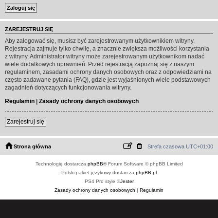
ZAREJESTRUJ SIĘ
Aby zalogować się, musisz być zarejestrowanym użytkownikiem witryny.
Rejestracja zajmuje tylko chwilę, a znacznie zwiększa możliwości korzystania
z witryny. Administrator witryny może zarejestrowanym użytkownikom nadać
wiele dodatkowych uprawnień. Przed rejestracją zapoznaj się z naszym
regulaminem, zasadami ochrony danych osobowych oraz z odpowiedziami na
często zadawane pytania (FAQ), gdzie jest wyjaśnionych wiele podstawowych
zagadnień dotyczących funkcjonowania witryny.
Regulamin
|
Zasady ochrony danych osobowych
Zarejestruj się
Strona główna
Strefa czasowa
UTC+01:00
Technologię dostarcza
phpBB
® Forum Software © phpBB Limited
Polski pakiet językowy dostarcza
phpBB.pl
PS4 Pro style ©
Jester
Zasady ochrony danych osobowych
|
Regulamin