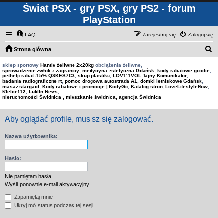
Świat PSX - gry PSX, gry PS2 - forum
PlayStation
FAQ
Zarejestruj się
Zaloguj się
S
Strona główna
z
sklep sportowy
Hantle żeliwne 2x20kg
obciążenia żeliwne,
sprowadzenie zwłok z zagranicy
,
medycyna estetyczna Gdańsk
,
kody rabatowe goodie
,
u
pethelp rabat -15% QSKES7C3
,
skup plastiku
,
LOV111VOL Tajny Komunikator
,
badania radiograficzne rt
,
pomoc drogowa autostrada A1
,
domki letniskowe Gdańsk
,
k
masaż stargard
,
Kody rabatowe i promocje | KodyGo
,
Katalog stron
,
LoveLifestyleNow
,
Kielce112
,
Lublin News
,
a
nieruchomości Świdnica , mieszkanie świdnica, agencja Świdnica
j
Aby oglądać profile, musisz się zalogować.
Nazwa użytkownika:
Hasło:
Nie pamiętam hasła
Wyślij ponownie e-mail aktywacyjny
Zapamiętaj mnie
Ukryj mój status podczas tej sesji