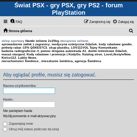
Świat PSX - gry PSX, gry PS2 - forum
PlayStation
FAQ
Zarejestruj się
Zaloguj się
S
Strona główna
z
sklep sportowy
Hantle żeliwne 2x20kg
obciążenia żeliwne,
sprowadzenie zwłok z zagranicy
,
medycyna estetyczna Gdańsk
,
kody rabatowe goodie
,
u
pethelp rabat -15% QSKES7C3
,
skup plastiku
,
LOV111VOL Tajny Komunikator
,
badania radiograficzne rt
,
pomoc drogowa autostrada A1
,
domki letniskowe Gdańsk
,
k
masaż stargard
,
Kody rabatowe i promocje | KodyGo
,
Katalog stron
,
LoveLifestyleNow
,
Kielce112
,
Lublin News
,
a
nieruchomości Świdnica , mieszkanie świdnica, agencja Świdnica
j
Aby oglądać profile, musisz się zalogować.
Nazwa użytkownika:
Hasło:
Nie pamiętam hasła
Wyślij ponownie e-mail aktywacyjny
Zapamiętaj mnie
Ukryj mój status podczas tej sesji