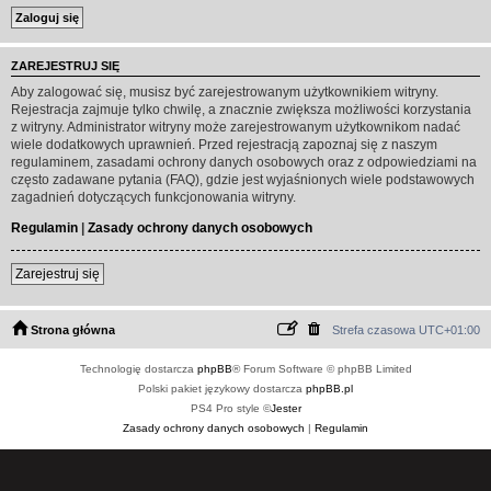
ZAREJESTRUJ SIĘ
Aby zalogować się, musisz być zarejestrowanym użytkownikiem witryny.
Rejestracja zajmuje tylko chwilę, a znacznie zwiększa możliwości korzystania
z witryny. Administrator witryny może zarejestrowanym użytkownikom nadać
wiele dodatkowych uprawnień. Przed rejestracją zapoznaj się z naszym
regulaminem, zasadami ochrony danych osobowych oraz z odpowiedziami na
często zadawane pytania (FAQ), gdzie jest wyjaśnionych wiele podstawowych
zagadnień dotyczących funkcjonowania witryny.
Regulamin
|
Zasady ochrony danych osobowych
Zarejestruj się
Strona główna
Strefa czasowa
UTC+01:00
Technologię dostarcza
phpBB
® Forum Software © phpBB Limited
Polski pakiet językowy dostarcza
phpBB.pl
PS4 Pro style ©
Jester
Zasady ochrony danych osobowych
|
Regulamin