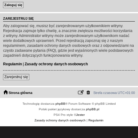
ZAREJESTRUJ SIĘ
Aby zalogować się, musisz być zarejestrowanym użytkownikiem witryny.
Rejestracja zajmuje tylko chwilę, a znacznie zwiększa możliwości korzystania
z witryny. Administrator witryny może zarejestrowanym użytkownikom nadać
wiele dodatkowych uprawnień. Przed rejestracją zapoznaj się z naszym
regulaminem, zasadami ochrony danych osobowych oraz z odpowiedziami na
często zadawane pytania (FAQ), gdzie jest wyjaśnionych wiele podstawowych
zagadnień dotyczących funkcjonowania witryny.
Regulamin
|
Zasady ochrony danych osobowych
Zarejestruj się
Strona główna
Strefa czasowa
UTC+01:00
Technologię dostarcza
phpBB
® Forum Software © phpBB Limited
Polski pakiet językowy dostarcza
phpBB.pl
PS4 Pro style ©
Jester
Zasady ochrony danych osobowych
|
Regulamin