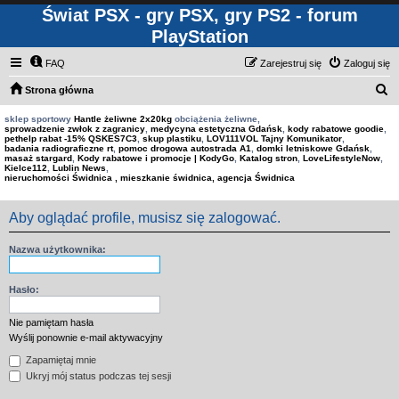
Świat PSX - gry PSX, gry PS2 - forum
PlayStation
FAQ
Zarejestruj się
Zaloguj się
S
Strona główna
z
sklep sportowy
Hantle żeliwne 2x20kg
obciążenia żeliwne,
sprowadzenie zwłok z zagranicy
,
medycyna estetyczna Gdańsk
,
kody rabatowe goodie
,
u
pethelp rabat -15% QSKES7C3
,
skup plastiku
,
LOV111VOL Tajny Komunikator
,
badania radiograficzne rt
,
pomoc drogowa autostrada A1
,
domki letniskowe Gdańsk
,
k
masaż stargard
,
Kody rabatowe i promocje | KodyGo
,
Katalog stron
,
LoveLifestyleNow
,
Kielce112
,
Lublin News
,
a
nieruchomości Świdnica , mieszkanie świdnica, agencja Świdnica
j
Aby oglądać profile, musisz się zalogować.
Nazwa użytkownika:
Hasło:
Nie pamiętam hasła
Wyślij ponownie e-mail aktywacyjny
Zapamiętaj mnie
Ukryj mój status podczas tej sesji