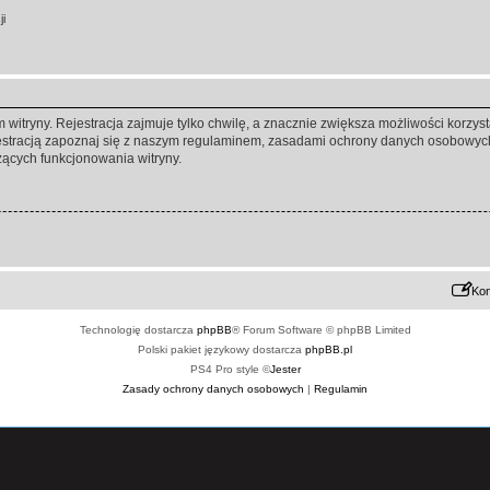
ji
itryny. Rejestracja zajmuje tylko chwilę, a znacznie zwiększa możliwości korzyst
stracją zapoznaj się z naszym regulaminem, zasadami ochrony danych osobowych
ących funkcjonowania witryny.
Kon
Technologię dostarcza
phpBB
® Forum Software © phpBB Limited
Polski pakiet językowy dostarcza
phpBB.pl
PS4 Pro style ©
Jester
Zasady ochrony danych osobowych
|
Regulamin