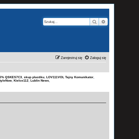
Szukaj
Wyszukiwanie z
Zarejestruj się
Zaloguj się
-15% QSKES7C3
,
skup plastiku
,
LOV111VOL Tajny Komunikator
,
tyleNow
,
Kielce112
,
Lublin News
,