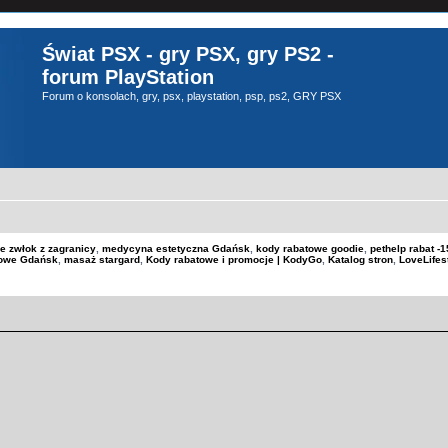
Świat PSX - gry PSX, gry PS2 -
forum PlayStation
Forum o konsolach, gry, psx, playstation, psp, ps2, GRY PSX
e zwłok z zagranicy
,
medycyna estetyczna Gdańsk
,
kody rabatowe goodie
,
pethelp rabat 
kowe Gdańsk
,
masaż stargard
,
Kody rabatowe i promocje | KodyGo
,
Katalog stron
,
LoveLifes