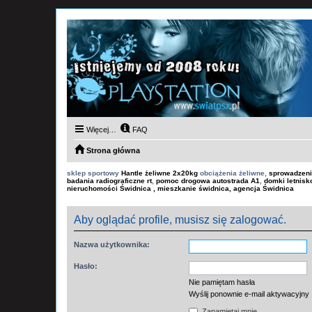
Więcej…
FAQ
Strona główna
sklep sportowy
Hantle żeliwne 2x20kg
obciążenia żeliwne,
sprowadzeni
badania radiograficzne rt
,
pomoc drogowa autostrada A1
,
domki letnis
nieruchomości Świdnica , mieszkanie świdnica, agencja Świdnica
Aby oglądać profile, musisz się zalogować.
Nazwa użytkownika:
Hasło:
Nie pamiętam hasła
Wyślij ponownie e-mail aktywacyjny
Zapamiętaj mnie