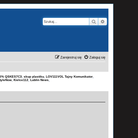
Szukaj
Wyszukiwanie z
Zarejestruj się
Zaloguj się
-15% QSKES7C3
,
skup plastiku
,
LOV111VOL Tajny Komunikator
,
tyleNow
,
Kielce112
,
Lublin News
,