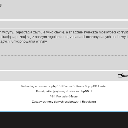
ji
itryny. Rejestracja zajmuje tylko chwilę, a znacznie zwiększa możliwości korzyst
stracją zapoznaj się z naszym regulaminem, zasadami ochrony danych osobowych
ących funkcjonowania witryny.
Kon
Technologię dostarcza
phpBB
® Forum Software © phpBB Limited
Polski pakiet językowy dostarcza
phpBB.pl
PS4 Pro style ©
Jester
Zasady ochrony danych osobowych
|
Regulamin