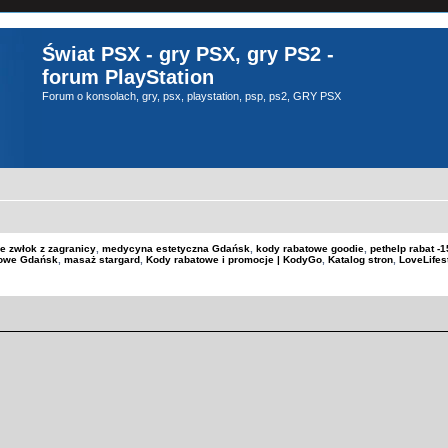
Świat PSX - gry PSX, gry PS2 -
forum PlayStation
Forum o konsolach, gry, psx, playstation, psp, ps2, GRY PSX
e zwłok z zagranicy
,
medycyna estetyczna Gdańsk
,
kody rabatowe goodie
,
pethelp rabat 
kowe Gdańsk
,
masaż stargard
,
Kody rabatowe i promocje | KodyGo
,
Katalog stron
,
LoveLifes