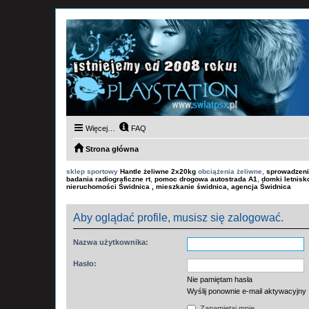
Więcej…
FAQ
Strona główna
sklep sportowy
Hantle żeliwne 2x20kg
obciążenia żeliwne,
sprowadzeni
badania radiograficzne rt
,
pomoc drogowa autostrada A1
,
domki letnis
nieruchomości Świdnica , mieszkanie świdnica, agencja Świdnica
Aby oglądać profile, musisz się zalogować.
Nazwa użytkownika:
Hasło:
Nie pamiętam hasła
Wyślij ponownie e-mail aktywacyjny
Zapamiętaj mnie