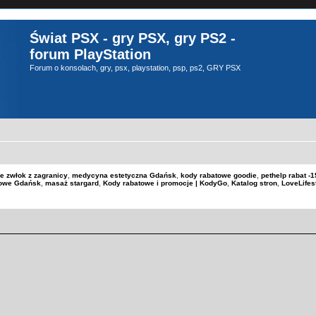
Świat PSX - gry PSX, gry PS2 -
forum PlayStation
Forum o konsolach, gry, psx, playstation, psp, ps2, GRY PSX
e zwłok z zagranicy
,
medycyna estetyczna Gdańsk
,
kody rabatowe goodie
,
pethelp rabat 
kowe Gdańsk
,
masaż stargard
,
Kody rabatowe i promocje | KodyGo
,
Katalog stron
,
LoveLifes