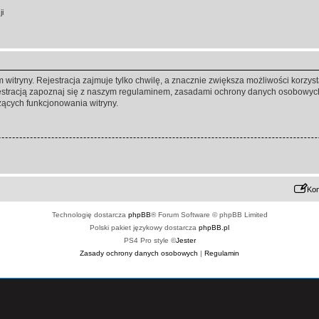
ji
itryny. Rejestracja zajmuje tylko chwilę, a znacznie zwiększa możliwości korzyst
stracją zapoznaj się z naszym regulaminem, zasadami ochrony danych osobowych
ących funkcjonowania witryny.
Kon
Technologię dostarcza
phpBB
® Forum Software © phpBB Limited
Polski pakiet językowy dostarcza
phpBB.pl
PS4 Pro style ©
Jester
Zasady ochrony danych osobowych
|
Regulamin