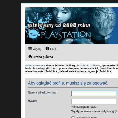
Więcej…
FAQ
Strona główna
sklep sportowy
Hantle żeliwne 2x20kg
obciążenia żeliwne,
sprowadzeni
badania radiograficzne rt
,
pomoc drogowa autostrada A1
,
domki letnis
nieruchomości Świdnica , mieszkanie świdnica, agencja Świdnica
Aby oglądać profile, musisz się zalogować.
Nazwa użytkownika:
Hasło:
Nie pamiętam hasła
Wyślij ponownie e-mail aktywacyjny
Zapamiętaj mnie