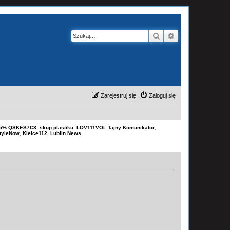
Szukaj
Wyszukiwanie z
Zarejestruj się
Zaloguj się
-15% QSKES7C3
,
skup plastiku
,
LOV111VOL Tajny Komunikator
,
tyleNow
,
Kielce112
,
Lublin News
,