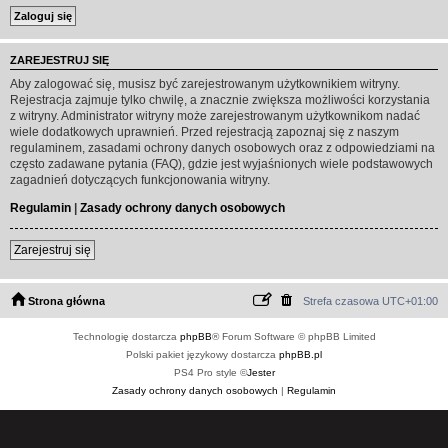
ZAREJESTRUJ SIĘ
Aby zalogować się, musisz być zarejestrowanym użytkownikiem witryny.
Rejestracja zajmuje tylko chwilę, a znacznie zwiększa możliwości korzystania
z witryny. Administrator witryny może zarejestrowanym użytkownikom nadać
wiele dodatkowych uprawnień. Przed rejestracją zapoznaj się z naszym
regulaminem, zasadami ochrony danych osobowych oraz z odpowiedziami na
często zadawane pytania (FAQ), gdzie jest wyjaśnionych wiele podstawowych
zagadnień dotyczących funkcjonowania witryny.
Regulamin
|
Zasady ochrony danych osobowych
Zarejestruj się
Strona główna
Strefa czasowa
UTC+01:00
Technologię dostarcza
phpBB
® Forum Software © phpBB Limited
Polski pakiet językowy dostarcza
phpBB.pl
PS4 Pro style ©
Jester
Zasady ochrony danych osobowych
|
Regulamin