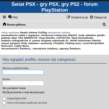
Świat PSX - gry PSX, gry PS2 - forum
PlayStation
FAQ
Zarejestruj się
Zaloguj się
S
Strona główna
z
sklep sportowy
Hantle żeliwne 2x20kg
obciążenia żeliwne,
sprowadzenie zwłok z zagranicy
,
medycyna estetyczna Gdańsk
,
kody rabatowe goodie
,
u
pethelp rabat -15% QSKES7C3
,
skup plastiku
,
LOV111VOL Tajny Komunikator
,
badania radiograficzne rt
,
pomoc drogowa autostrada A1
,
domki letniskowe Gdańsk
,
k
masaż stargard
,
Kody rabatowe i promocje | KodyGo
,
Katalog stron
,
LoveLifestyleNow
,
Kielce112
,
Lublin News
,
a
nieruchomości Świdnica , mieszkanie świdnica, agencja Świdnica
j
Aby oglądać profile, musisz się zalogować.
Nazwa użytkownika:
Hasło:
Nie pamiętam hasła
Wyślij ponownie e-mail aktywacyjny
Zapamiętaj mnie
Ukryj mój status podczas tej sesji