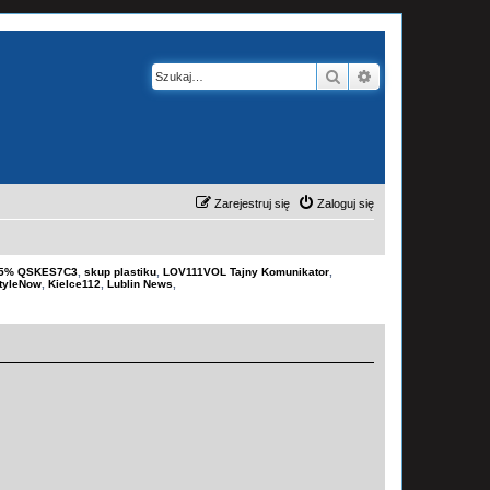
Szukaj
Wyszukiwanie z
Zarejestruj się
Zaloguj się
-15% QSKES7C3
,
skup plastiku
,
LOV111VOL Tajny Komunikator
,
tyleNow
,
Kielce112
,
Lublin News
,