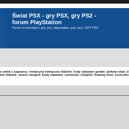
Świat PSX - gry PSX, gry PS2 -
forum PlayStation
Forum o konsolach, gry, psx, playstation, psp, ps2, GRY PSX
e zwłok z zagranicy
,
medycyna estetyczna Gdańsk
,
kody rabatowe goodie
,
pethelp rabat 
kowe Gdańsk
,
masaż stargard
,
Kody rabatowe i promocje | KodyGo
,
Katalog stron
,
LoveLifes