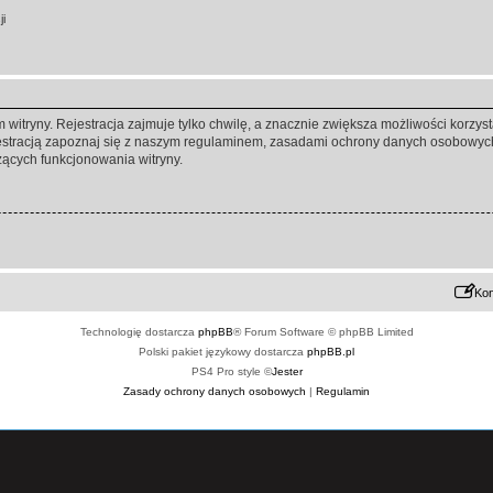
ji
itryny. Rejestracja zajmuje tylko chwilę, a znacznie zwiększa możliwości korzyst
stracją zapoznaj się z naszym regulaminem, zasadami ochrony danych osobowych
ących funkcjonowania witryny.
Kon
Technologię dostarcza
phpBB
® Forum Software © phpBB Limited
Polski pakiet językowy dostarcza
phpBB.pl
PS4 Pro style ©
Jester
Zasady ochrony danych osobowych
|
Regulamin