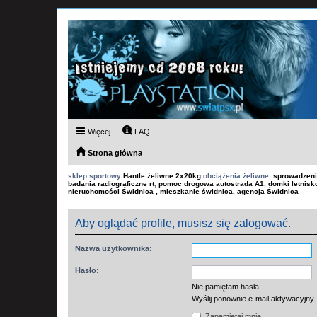
Więcej…
FAQ
Strona główna
sklep sportowy
Hantle żeliwne 2x20kg
obciążenia żeliwne,
sprowadzeni
badania radiograficzne rt
,
pomoc drogowa autostrada A1
,
domki letnis
nieruchomości Świdnica , mieszkanie świdnica, agencja Świdnica
Aby oglądać profile, musisz się zalogować.
Nazwa użytkownika:
Hasło:
Nie pamiętam hasła
Wyślij ponownie e-mail aktywacyjny
Zapamiętaj mnie