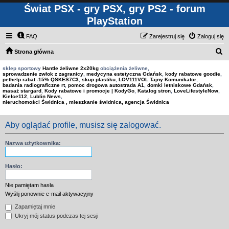
Świat PSX - gry PSX, gry PS2 - forum
PlayStation
FAQ
Zarejestruj się
Zaloguj się
S
Strona główna
z
sklep sportowy
Hantle żeliwne 2x20kg
obciążenia żeliwne,
sprowadzenie zwłok z zagranicy
,
medycyna estetyczna Gdańsk
,
kody rabatowe goodie
,
u
pethelp rabat -15% QSKES7C3
,
skup plastiku
,
LOV111VOL Tajny Komunikator
,
badania radiograficzne rt
,
pomoc drogowa autostrada A1
,
domki letniskowe Gdańsk
,
k
masaż stargard
,
Kody rabatowe i promocje | KodyGo
,
Katalog stron
,
LoveLifestyleNow
,
Kielce112
,
Lublin News
,
a
nieruchomości Świdnica , mieszkanie świdnica, agencja Świdnica
j
Aby oglądać profile, musisz się zalogować.
Nazwa użytkownika:
Hasło:
Nie pamiętam hasła
Wyślij ponownie e-mail aktywacyjny
Zapamiętaj mnie
Ukryj mój status podczas tej sesji