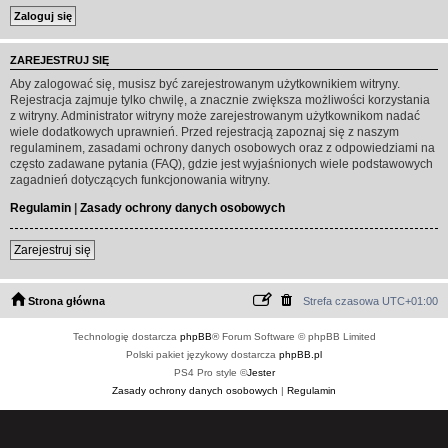
ZAREJESTRUJ SIĘ
Aby zalogować się, musisz być zarejestrowanym użytkownikiem witryny.
Rejestracja zajmuje tylko chwilę, a znacznie zwiększa możliwości korzystania
z witryny. Administrator witryny może zarejestrowanym użytkownikom nadać
wiele dodatkowych uprawnień. Przed rejestracją zapoznaj się z naszym
regulaminem, zasadami ochrony danych osobowych oraz z odpowiedziami na
często zadawane pytania (FAQ), gdzie jest wyjaśnionych wiele podstawowych
zagadnień dotyczących funkcjonowania witryny.
Regulamin
|
Zasady ochrony danych osobowych
Zarejestruj się
Strona główna
Strefa czasowa
UTC+01:00
Technologię dostarcza
phpBB
® Forum Software © phpBB Limited
Polski pakiet językowy dostarcza
phpBB.pl
PS4 Pro style ©
Jester
Zasady ochrony danych osobowych
|
Regulamin