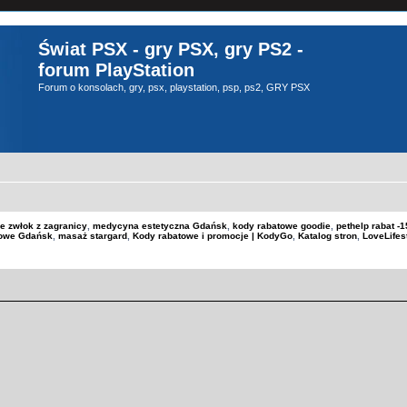
Świat PSX - gry PSX, gry PS2 -
forum PlayStation
Forum o konsolach, gry, psx, playstation, psp, ps2, GRY PSX
e zwłok z zagranicy
,
medycyna estetyczna Gdańsk
,
kody rabatowe goodie
,
pethelp rabat 
kowe Gdańsk
,
masaż stargard
,
Kody rabatowe i promocje | KodyGo
,
Katalog stron
,
LoveLifes