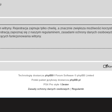
ji
itryny. Rejestracja zajmuje tylko chwilę, a znacznie zwiększa możliwości korzyst
stracją zapoznaj się z naszym regulaminem, zasadami ochrony danych osobowych
ących funkcjonowania witryny.
Kon
Technologię dostarcza
phpBB
® Forum Software © phpBB Limited
Polski pakiet językowy dostarcza
phpBB.pl
PS4 Pro style ©
Jester
Zasady ochrony danych osobowych
|
Regulamin