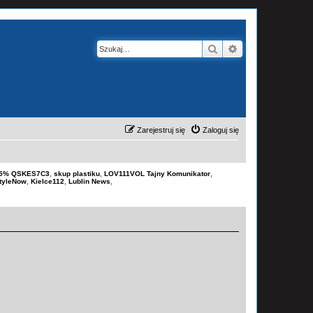
Szukaj
Wyszukiwanie z
Zarejestruj się
Zaloguj się
-15% QSKES7C3
,
skup plastiku
,
LOV111VOL Tajny Komunikator
,
tyleNow
,
Kielce112
,
Lublin News
,