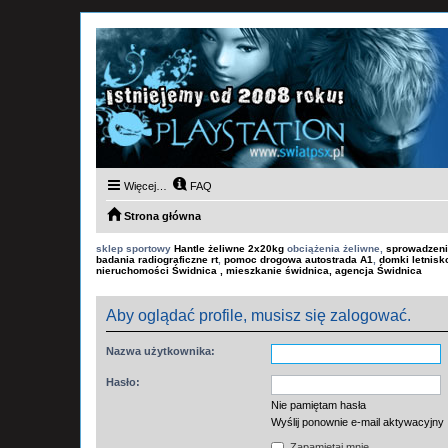
Więcej…
FAQ
Strona główna
sklep sportowy
Hantle żeliwne 2x20kg
obciążenia żeliwne,
sprowadzeni
badania radiograficzne rt
,
pomoc drogowa autostrada A1
,
domki letnis
nieruchomości Świdnica , mieszkanie świdnica, agencja Świdnica
Aby oglądać profile, musisz się zalogować.
Nazwa użytkownika:
Hasło:
Nie pamiętam hasła
Wyślij ponownie e-mail aktywacyjny
Zapamiętaj mnie