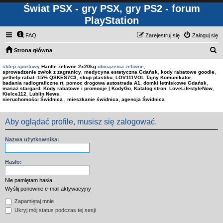
Świat PSX - gry PSX, gry PS2 - forum
PlayStation
FAQ
Zarejestruj się
Zaloguj się
S
Strona główna
z
sklep sportowy
Hantle żeliwne 2x20kg
obciążenia żeliwne,
sprowadzenie zwłok z zagranicy
,
medycyna estetyczna Gdańsk
,
kody rabatowe goodie
,
u
pethelp rabat -15% QSKES7C3
,
skup plastiku
,
LOV111VOL Tajny Komunikator
,
badania radiograficzne rt
,
pomoc drogowa autostrada A1
,
domki letniskowe Gdańsk
,
k
masaż stargard
,
Kody rabatowe i promocje | KodyGo
,
Katalog stron
,
LoveLifestyleNow
,
Kielce112
,
Lublin News
,
a
nieruchomości Świdnica , mieszkanie świdnica, agencja Świdnica
j
Aby oglądać profile, musisz się zalogować.
Nazwa użytkownika:
Hasło:
Nie pamiętam hasła
Wyślij ponownie e-mail aktywacyjny
Zapamiętaj mnie
Ukryj mój status podczas tej sesji