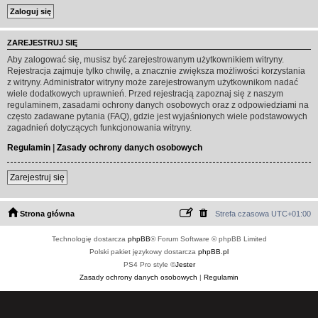
ZAREJESTRUJ SIĘ
Aby zalogować się, musisz być zarejestrowanym użytkownikiem witryny.
Rejestracja zajmuje tylko chwilę, a znacznie zwiększa możliwości korzystania
z witryny. Administrator witryny może zarejestrowanym użytkownikom nadać
wiele dodatkowych uprawnień. Przed rejestracją zapoznaj się z naszym
regulaminem, zasadami ochrony danych osobowych oraz z odpowiedziami na
często zadawane pytania (FAQ), gdzie jest wyjaśnionych wiele podstawowych
zagadnień dotyczących funkcjonowania witryny.
Regulamin
|
Zasady ochrony danych osobowych
Zarejestruj się
Strona główna
Strefa czasowa
UTC+01:00
Technologię dostarcza
phpBB
® Forum Software © phpBB Limited
Polski pakiet językowy dostarcza
phpBB.pl
PS4 Pro style ©
Jester
Zasady ochrony danych osobowych
|
Regulamin