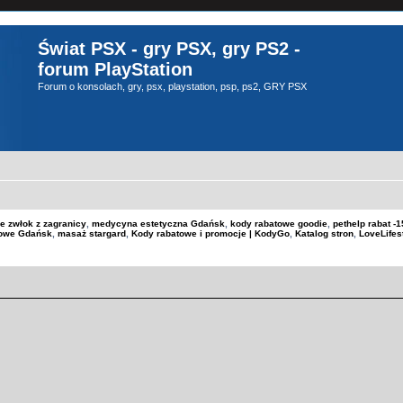
Świat PSX - gry PSX, gry PS2 -
forum PlayStation
Forum o konsolach, gry, psx, playstation, psp, ps2, GRY PSX
e zwłok z zagranicy
,
medycyna estetyczna Gdańsk
,
kody rabatowe goodie
,
pethelp rabat 
kowe Gdańsk
,
masaż stargard
,
Kody rabatowe i promocje | KodyGo
,
Katalog stron
,
LoveLifes