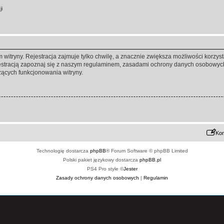
ji
itryny. Rejestracja zajmuje tylko chwilę, a znacznie zwiększa możliwości korzyst
stracją zapoznaj się z naszym regulaminem, zasadami ochrony danych osobowych
ących funkcjonowania witryny.
Kon
Technologię dostarcza
phpBB
® Forum Software © phpBB Limited
Polski pakiet językowy dostarcza
phpBB.pl
PS4 Pro style ©
Jester
Zasady ochrony danych osobowych
|
Regulamin