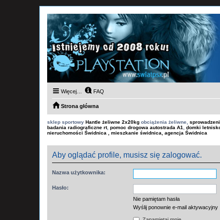
Więcej…
FAQ
Strona główna
sklep sportowy
Hantle żeliwne 2x20kg
obciążenia żeliwne,
sprowadzeni
badania radiograficzne rt
,
pomoc drogowa autostrada A1
,
domki letnis
nieruchomości Świdnica , mieszkanie świdnica, agencja Świdnica
Aby oglądać profile, musisz się zalogować.
Nazwa użytkownika:
Hasło:
Nie pamiętam hasła
Wyślij ponownie e-mail aktywacyjny
Zapamiętaj mnie