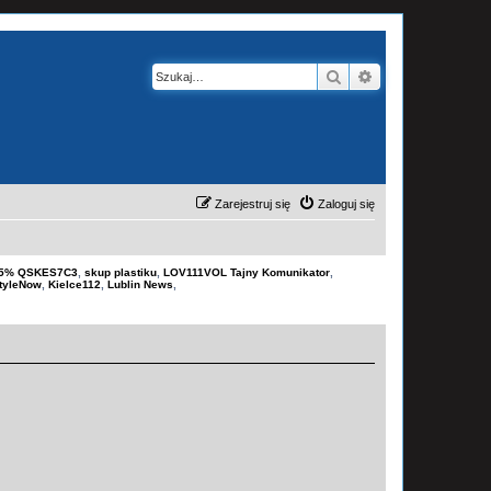
Szukaj
Wyszukiwanie z
Zarejestruj się
Zaloguj się
-15% QSKES7C3
,
skup plastiku
,
LOV111VOL Tajny Komunikator
,
tyleNow
,
Kielce112
,
Lublin News
,