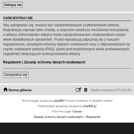
ZAREJESTRUJ SIĘ
Aby zalogować się, musisz być zarejestrowanym użytkownikiem witryny.
Rejestracja zajmuje tylko chwilę, a znacznie zwiększa możliwości korzystania
z witryny. Administrator witryny może zarejestrowanym użytkownikom nadać
wiele dodatkowych uprawnień. Przed rejestracją zapoznaj się z naszym
regulaminem, zasadami ochrony danych osobowych oraz z odpowiedziami na
często zadawane pytania (FAQ), gdzie jest wyjaśnionych wiele podstawowych
zagadnień dotyczących funkcjonowania witryny.
Regulamin
|
Zasady ochrony danych osobowych
Zarejestruj się
Strona główna
Strefa czasowa
UTC+01:00
Technologię dostarcza
phpBB
® Forum Software © phpBB Limited
Polski pakiet językowy dostarcza
phpBB.pl
PS4 Pro style ©
Jester
Zasady ochrony danych osobowych
|
Regulamin