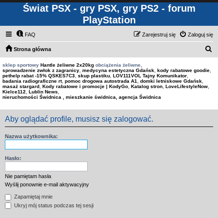
Świat PSX - gry PSX, gry PS2 - forum
PlayStation
FAQ
Zarejestruj się
Zaloguj się
S
Strona główna
z
sklep sportowy
Hantle żeliwne 2x20kg
obciążenia żeliwne,
sprowadzenie zwłok z zagranicy
,
medycyna estetyczna Gdańsk
,
kody rabatowe goodie
,
u
pethelp rabat -15% QSKES7C3
,
skup plastiku
,
LOV111VOL Tajny Komunikator
,
badania radiograficzne rt
,
pomoc drogowa autostrada A1
,
domki letniskowe Gdańsk
,
k
masaż stargard
,
Kody rabatowe i promocje | KodyGo
,
Katalog stron
,
LoveLifestyleNow
,
Kielce112
,
Lublin News
,
a
nieruchomości Świdnica , mieszkanie świdnica, agencja Świdnica
j
Aby oglądać profile, musisz się zalogować.
Nazwa użytkownika:
Hasło:
Nie pamiętam hasła
Wyślij ponownie e-mail aktywacyjny
Zapamiętaj mnie
Ukryj mój status podczas tej sesji