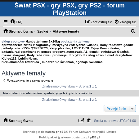
Świat PSX - gry PSX, gry PS2 - forum
PlayStation
FAQ
Zarejestruj się
Zaloguj się
S
Strona główna
Szukaj
Aktywne tematy
z
sklep sportowy
Hantle żeliwne 2x20kg
obciążenia żeliwne,
sprowadzenie zwłok z zagranicy
,
medycyna estetyczna Gdańsk
,
kody rabatowe goodie
,
u
pethelp rabat -15% QSKES7C3
,
skup plastiku
,
LOV111VOL Tajny Komunikator
,
badania radiograficzne rt
,
pomoc drogowa autostrada A1
,
domki letniskowe Gdańsk
,
k
masaż stargard
,
Kody rabatowe i promocje | KodyGo
,
Katalog stron
,
LoveLifestyleNow
,
Kielce112
,
Lublin News
,
a
nieruchomości Świdnica , mieszkanie świdnica, agencja Świdnica
j
Aktywne tematy
Wyszukiwanie zaawansowane
Znaleziono 0 wyników • Strona
1
z
1
Nie znaleziono elementów spełniających kryteria szukania.
Znaleziono 0 wyników • Strona
1
z
1
Przejdź do
Strona główna
Strefa czasowa
UTC+01:00
Technologię dostarcza
phpBB
® Forum Software © phpBB Limited
Polski pakiet językowy dostarcza
phpBB.pl