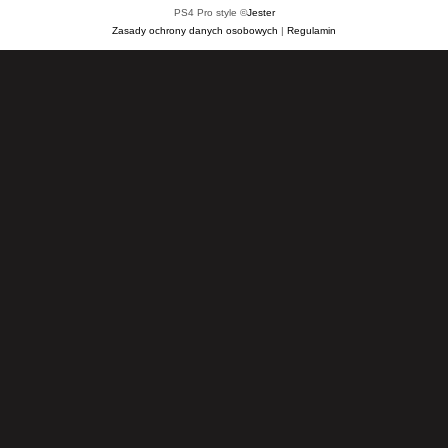
PS4 Pro style ©
Jester
Zasady ochrony danych osobowych
|
Regulamin