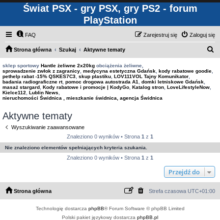
Świat PSX - gry PSX, gry PS2 - forum
PlayStation
FAQ
Zarejestruj się
Zaloguj się
S
Strona główna
Szukaj
Aktywne tematy
z
sklep sportowy
Hantle żeliwne 2x20kg
obciążenia żeliwne,
sprowadzenie zwłok z zagranicy
,
medycyna estetyczna Gdańsk
,
kody rabatowe goodie
,
u
pethelp rabat -15% QSKES7C3
,
skup plastiku
,
LOV111VOL Tajny Komunikator
,
badania radiograficzne rt
,
pomoc drogowa autostrada A1
,
domki letniskowe Gdańsk
,
k
masaż stargard
,
Kody rabatowe i promocje | KodyGo
,
Katalog stron
,
LoveLifestyleNow
,
Kielce112
,
Lublin News
,
a
nieruchomości Świdnica , mieszkanie świdnica, agencja Świdnica
j
Aktywne tematy
Wyszukiwanie zaawansowane
Znaleziono 0 wyników • Strona
1
z
1
Nie znaleziono elementów spełniających kryteria szukania.
Znaleziono 0 wyników • Strona
1
z
1
Przejdź do
Strona główna
Strefa czasowa
UTC+01:00
Technologię dostarcza
phpBB
® Forum Software © phpBB Limited
Polski pakiet językowy dostarcza
phpBB.pl