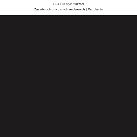
PS4 Pro style ©
Jester
Zasady ochrony danych osobowych
|
Regulamin