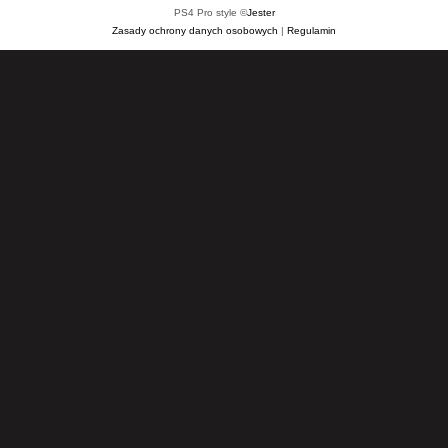
PS4 Pro style ©
Jester
Zasady ochrony danych osobowych
|
Regulamin