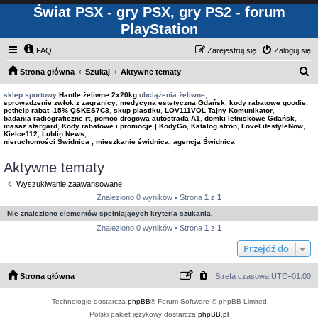
Świat PSX - gry PSX, gry PS2 - forum
PlayStation
FAQ
Zarejestruj się
Zaloguj się
S
Strona główna
Szukaj
Aktywne tematy
z
sklep sportowy
Hantle żeliwne 2x20kg
obciążenia żeliwne,
sprowadzenie zwłok z zagranicy
,
medycyna estetyczna Gdańsk
,
kody rabatowe goodie
,
u
pethelp rabat -15% QSKES7C3
,
skup plastiku
,
LOV111VOL Tajny Komunikator
,
badania radiograficzne rt
,
pomoc drogowa autostrada A1
,
domki letniskowe Gdańsk
,
k
masaż stargard
,
Kody rabatowe i promocje | KodyGo
,
Katalog stron
,
LoveLifestyleNow
,
Kielce112
,
Lublin News
,
a
nieruchomości Świdnica , mieszkanie świdnica, agencja Świdnica
j
Aktywne tematy
Wyszukiwanie zaawansowane
Znaleziono 0 wyników • Strona
1
z
1
Nie znaleziono elementów spełniających kryteria szukania.
Znaleziono 0 wyników • Strona
1
z
1
Przejdź do
Strona główna
Strefa czasowa
UTC+01:00
Technologię dostarcza
phpBB
® Forum Software © phpBB Limited
Polski pakiet językowy dostarcza
phpBB.pl