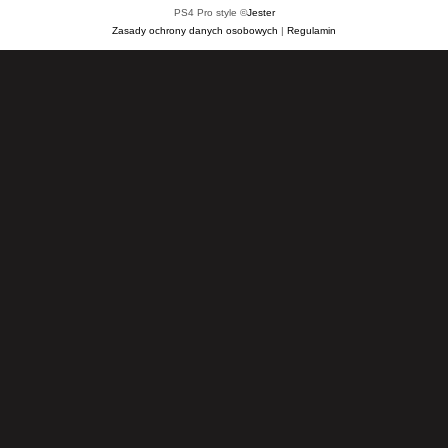
PS4 Pro style ©
Jester
Zasady ochrony danych osobowych
|
Regulamin