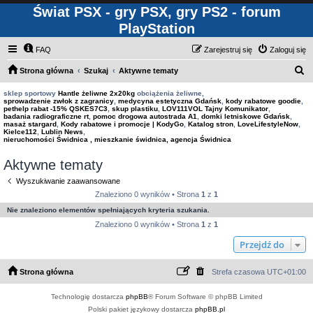
Świat PSX - gry PSX, gry PS2 - forum
PlayStation
FAQ
Zarejestruj się
Zaloguj się
S
Strona główna
Szukaj
Aktywne tematy
z
sklep sportowy
Hantle żeliwne 2x20kg
obciążenia żeliwne,
sprowadzenie zwłok z zagranicy
,
medycyna estetyczna Gdańsk
,
kody rabatowe goodie
,
u
pethelp rabat -15% QSKES7C3
,
skup plastiku
,
LOV111VOL Tajny Komunikator
,
badania radiograficzne rt
,
pomoc drogowa autostrada A1
,
domki letniskowe Gdańsk
,
k
masaż stargard
,
Kody rabatowe i promocje | KodyGo
,
Katalog stron
,
LoveLifestyleNow
,
Kielce112
,
Lublin News
,
a
nieruchomości Świdnica , mieszkanie świdnica, agencja Świdnica
j
Aktywne tematy
Wyszukiwanie zaawansowane
Znaleziono 0 wyników • Strona
1
z
1
Nie znaleziono elementów spełniających kryteria szukania.
Znaleziono 0 wyników • Strona
1
z
1
Przejdź do
Strona główna
Strefa czasowa
UTC+01:00
Technologię dostarcza
phpBB
® Forum Software © phpBB Limited
Polski pakiet językowy dostarcza
phpBB.pl