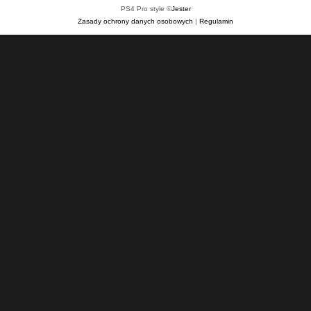
PS4 Pro style ©
Jester
Zasady ochrony danych osobowych
|
Regulamin