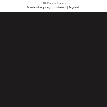
PS4 Pro style ©
Jester
Zasady ochrony danych osobowych
|
Regulamin