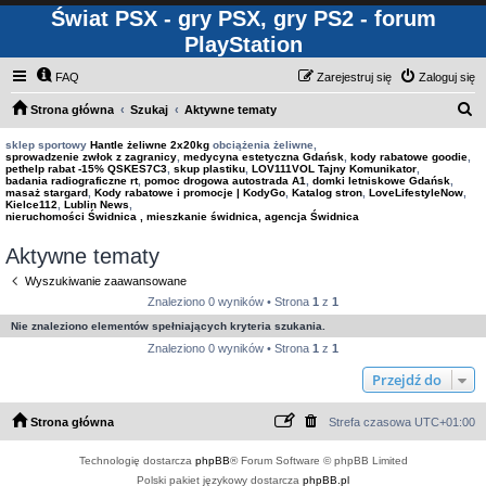
Świat PSX - gry PSX, gry PS2 - forum
PlayStation
FAQ
Zarejestruj się
Zaloguj się
S
Strona główna
Szukaj
Aktywne tematy
z
sklep sportowy
Hantle żeliwne 2x20kg
obciążenia żeliwne,
sprowadzenie zwłok z zagranicy
,
medycyna estetyczna Gdańsk
,
kody rabatowe goodie
,
u
pethelp rabat -15% QSKES7C3
,
skup plastiku
,
LOV111VOL Tajny Komunikator
,
badania radiograficzne rt
,
pomoc drogowa autostrada A1
,
domki letniskowe Gdańsk
,
k
masaż stargard
,
Kody rabatowe i promocje | KodyGo
,
Katalog stron
,
LoveLifestyleNow
,
Kielce112
,
Lublin News
,
a
nieruchomości Świdnica , mieszkanie świdnica, agencja Świdnica
j
Aktywne tematy
Wyszukiwanie zaawansowane
Znaleziono 0 wyników • Strona
1
z
1
Nie znaleziono elementów spełniających kryteria szukania.
Znaleziono 0 wyników • Strona
1
z
1
Przejdź do
Strona główna
Strefa czasowa
UTC+01:00
Technologię dostarcza
phpBB
® Forum Software © phpBB Limited
Polski pakiet językowy dostarcza
phpBB.pl