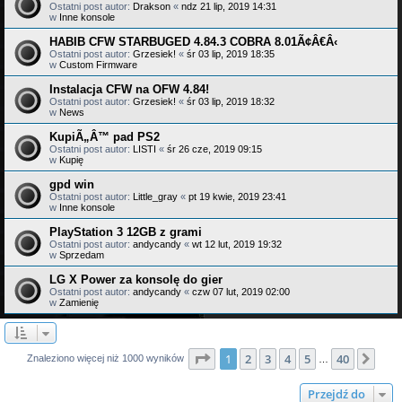
Ostatni post autor:
Drakson
«
ndz 21 lip, 2019 14:31
w
Inne konsole
HABIB CFW STARBUGED 4.84.3 COBRA 8.01Ã¢Â€Â‹
Ostatni post autor:
Grzesiek!
«
śr 03 lip, 2019 18:35
w
Custom Firmware
Instalacja CFW na OFW 4.84!
Ostatni post autor:
Grzesiek!
«
śr 03 lip, 2019 18:32
w
News
KupiÃ„Â™ pad PS2
Ostatni post autor:
LISTI
«
śr 26 cze, 2019 09:15
w
Kupię
gpd win
Ostatni post autor:
Little_gray
«
pt 19 kwie, 2019 23:41
w
Inne konsole
PlayStation 3 12GB z grami
Ostatni post autor:
andycandy
«
wt 12 lut, 2019 19:32
w
Sprzedam
LG X Power za konsolę do gier
Ostatni post autor:
andycandy
«
czw 07 lut, 2019 02:00
w
Zamienię
Strona
1
z
40
1
2
3
4
5
40
Nas
Znaleziono więcej niż 1000 wyników
…
Przejdź do