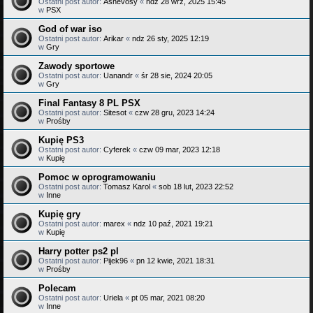
Ostatni post autor:
Ashevosy
«
ndz 28 wrz, 2025 15:45
w
PSX
God of war iso
Ostatni post autor:
Arikar
«
ndz 26 sty, 2025 12:19
w
Gry
Zawody sportowe
Ostatni post autor:
Uanandr
«
śr 28 sie, 2024 20:05
w
Gry
Final Fantasy 8 PL PSX
Ostatni post autor:
Sitesot
«
czw 28 gru, 2023 14:24
w
Prośby
Kupię PS3
Ostatni post autor:
Cyferek
«
czw 09 mar, 2023 12:18
w
Kupię
Pomoc w oprogramowaniu
Ostatni post autor:
Tomasz Karol
«
sob 18 lut, 2023 22:52
w
Inne
Kupię gry
Ostatni post autor:
marex
«
ndz 10 paź, 2021 19:21
w
Kupię
Harry potter ps2 pl
Ostatni post autor:
Pijek96
«
pn 12 kwie, 2021 18:31
w
Prośby
Polecam
Ostatni post autor:
Uriela
«
pt 05 mar, 2021 08:20
w
Inne