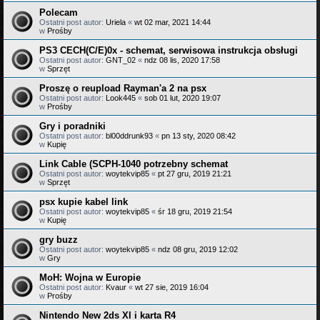
Polecam
Ostatni post autor:
Uriela
«
wt 02 mar, 2021 14:44
w
Prośby
PS3 CECH(C/E)0x - schemat, serwisowa instrukcja obsługi
Ostatni post autor:
GNT_02
«
ndz 08 lis, 2020 17:58
w
Sprzęt
Proszę o reupload Rayman'a 2 na psx
Ostatni post autor:
Look445
«
sob 01 lut, 2020 19:07
w
Prośby
Gry i poradniki
Ostatni post autor:
bl00ddrunk93
«
pn 13 sty, 2020 08:42
w
Kupię
Link Cable (SCPH-1040 potrzebny schemat
Ostatni post autor:
woytekvip85
«
pt 27 gru, 2019 21:21
w
Sprzęt
psx kupie kabel link
Ostatni post autor:
woytekvip85
«
śr 18 gru, 2019 21:54
w
Kupię
gry buzz
Ostatni post autor:
woytekvip85
«
ndz 08 gru, 2019 12:02
w
Gry
MoH: Wojna w Europie
Ostatni post autor:
Kvaur
«
wt 27 sie, 2019 16:04
w
Prośby
Nintendo New 2ds Xl i karta R4