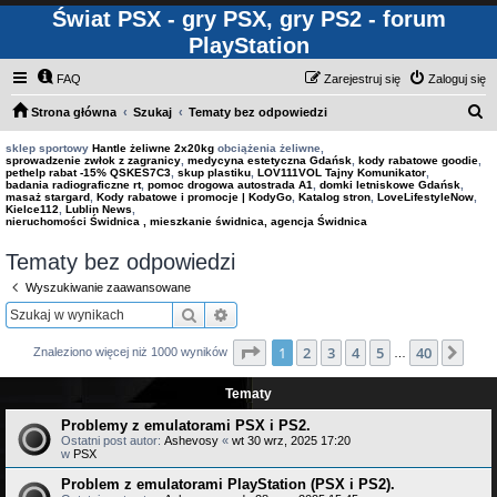
Świat PSX - gry PSX, gry PS2 - forum
PlayStation
FAQ
Zarejestruj się
Zaloguj się
S
Strona główna
Szukaj
Tematy bez odpowiedzi
z
sklep sportowy
Hantle żeliwne 2x20kg
obciążenia żeliwne,
sprowadzenie zwłok z zagranicy
,
medycyna estetyczna Gdańsk
,
kody rabatowe goodie
,
u
pethelp rabat -15% QSKES7C3
,
skup plastiku
,
LOV111VOL Tajny Komunikator
,
badania radiograficzne rt
,
pomoc drogowa autostrada A1
,
domki letniskowe Gdańsk
,
k
masaż stargard
,
Kody rabatowe i promocje | KodyGo
,
Katalog stron
,
LoveLifestyleNow
,
Kielce112
,
Lublin News
,
a
nieruchomości Świdnica , mieszkanie świdnica, agencja Świdnica
j
Tematy bez odpowiedzi
Wyszukiwanie zaawansowane
Szukaj
Wyszukiwanie zaawansowane
Strona
1
z
40
1
2
3
4
5
40
Nas
Znaleziono więcej niż 1000 wyników
…
Tematy
Problemy z emulatorami PSX i PS2.
Ostatni post autor:
Ashevosy
«
wt 30 wrz, 2025 17:20
w
PSX
Problem z emulatorami PlayStation (PSX i PS2).