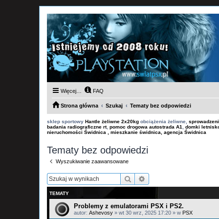
Więcej…
FAQ
Strona główna
Szukaj
Tematy bez odpowiedzi
sklep sportowy
Hantle żeliwne 2x20kg
obciążenia żeliwne,
sprowadzeni
badania radiograficzne rt
,
pomoc drogowa autostrada A1
,
domki letnis
nieruchomości Świdnica , mieszkanie świdnica, agencja Świdnica
Tematy bez odpowiedzi
Wyszukiwanie zaawansowane
Szukaj
Wyszukiwanie zaawan
TEMATY
Problemy z emulatorami PSX i PS2.
autor:
Ashevosy
»
wt 30 wrz, 2025 17:20
» w
PSX