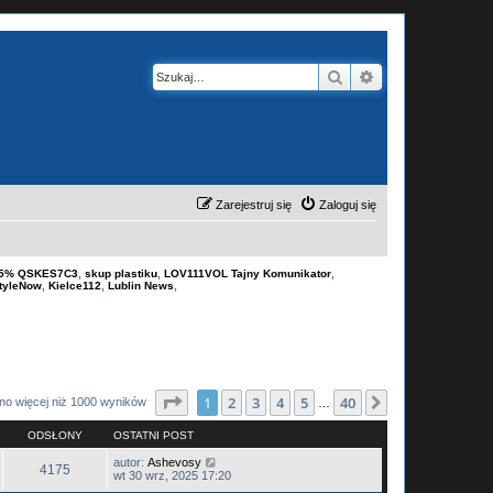
Szukaj
Wyszukiwanie z
Zarejestruj się
Zaloguj się
-15% QSKES7C3
,
skup plastiku
,
LOV111VOL Tajny Komunikator
,
tyleNow
,
Kielce112
,
Lublin News
,
Strona
1
z
40
1
2
3
4
5
40
Następna
no więcej niż 1000 wyników
…
ODSŁONY
OSTATNI POST
autor:
Ashevosy
4175
wt 30 wrz, 2025 17:20