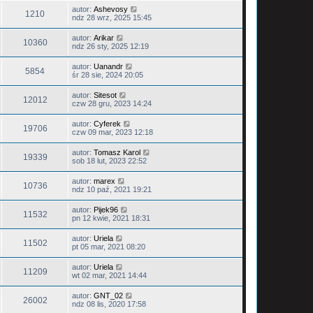
autor:
Ashevosy
1210
ndz 28 wrz, 2025 15:45
autor:
Arikar
10360
ndz 26 sty, 2025 12:19
autor:
Uanandr
5854
śr 28 sie, 2024 20:05
autor:
Sitesot
12012
czw 28 gru, 2023 14:24
autor:
Cyferek
19706
czw 09 mar, 2023 12:18
autor:
Tomasz Karol
19339
sob 18 lut, 2023 22:52
autor:
marex
10736
ndz 10 paź, 2021 19:21
autor:
Pijek96
11532
pn 12 kwie, 2021 18:31
autor:
Uriela
11502
pt 05 mar, 2021 08:20
autor:
Uriela
11209
wt 02 mar, 2021 14:44
autor:
GNT_02
26002
ndz 08 lis, 2020 17:58