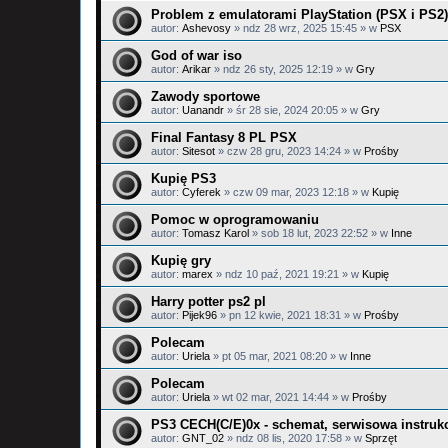
Problem z emulatorami PlayStation (PSX i PS2)
autor:
Ashevosy
»
ndz 28 wrz, 2025 15:45
» w
PSX
God of war iso
autor:
Arikar
»
ndz 26 sty, 2025 12:19
» w
Gry
Zawody sportowe
autor:
Uanandr
»
śr 28 sie, 2024 20:05
» w
Gry
Final Fantasy 8 PL PSX
autor:
Sitesot
»
czw 28 gru, 2023 14:24
» w
Prośby
Kupię PS3
autor:
Cyferek
»
czw 09 mar, 2023 12:18
» w
Kupię
Pomoc w oprogramowaniu
autor:
Tomasz Karol
»
sob 18 lut, 2023 22:52
» w
Inne
Kupię gry
autor:
marex
»
ndz 10 paź, 2021 19:21
» w
Kupię
Harry potter ps2 pl
autor:
Pijek96
»
pn 12 kwie, 2021 18:31
» w
Prośby
Polecam
autor:
Uriela
»
pt 05 mar, 2021 08:20
» w
Inne
Polecam
autor:
Uriela
»
wt 02 mar, 2021 14:44
» w
Prośby
PS3 CECH(C/E)0x - schemat, serwisowa instrukc
autor:
GNT_02
»
ndz 08 lis, 2020 17:58
» w
Sprzęt