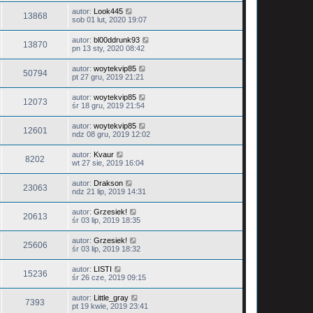
autor:
Look445
13868
sob 01 lut, 2020 19:07
autor:
bl00ddrunk93
13870
pn 13 sty, 2020 08:42
autor:
woytekvip85
50794
pt 27 gru, 2019 21:21
autor:
woytekvip85
12073
śr 18 gru, 2019 21:54
autor:
woytekvip85
12601
ndz 08 gru, 2019 12:02
autor:
Kvaur
8202
wt 27 sie, 2019 16:04
autor:
Drakson
23063
ndz 21 lip, 2019 14:31
autor:
Grzesiek!
20613
śr 03 lip, 2019 18:35
autor:
Grzesiek!
25606
śr 03 lip, 2019 18:32
autor:
LISTI
15236
śr 26 cze, 2019 09:15
autor:
Little_gray
7393
pt 19 kwie, 2019 23:41