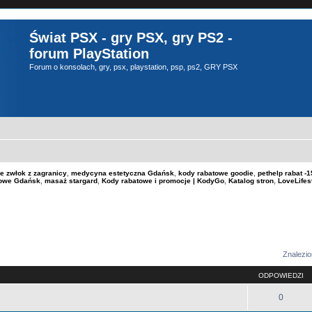
Świat PSX - gry PSX, gry PS2 -
forum PlayStation
Forum o konsolach, gry, psx, playstation, psp, ps2, GRY PSX
e zwłok z zagranicy
,
medycyna estetyczna Gdańsk
,
kody rabatowe goodie
,
pethelp rabat 
kowe Gdańsk
,
masaż stargard
,
Kody rabatowe i promocje | KodyGo
,
Katalog stron
,
LoveLifes
sowane
Znalezio
ODPOWIEDZI
0