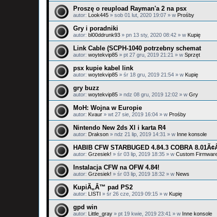
Proszę o reupload Rayman'a 2 na psx
autor:
Look445
»
sob 01 lut, 2020 19:07
» w
Prośby
Gry i poradniki
autor:
bl00ddrunk93
»
pn 13 sty, 2020 08:42
» w
Kupię
Link Cable (SCPH-1040 potrzebny schemat
autor:
woytekvip85
»
pt 27 gru, 2019 21:21
» w
Sprzęt
psx kupie kabel link
autor:
woytekvip85
»
śr 18 gru, 2019 21:54
» w
Kupię
gry buzz
autor:
woytekvip85
»
ndz 08 gru, 2019 12:02
» w
Gry
MoH: Wojna w Europie
autor:
Kvaur
»
wt 27 sie, 2019 16:04
» w
Prośby
Nintendo New 2ds Xl i karta R4
autor:
Drakson
»
ndz 21 lip, 2019 14:31
» w
Inne konsole
HABIB CFW STARBUGED 4.84.3 COBRA 8.01Ã¢
autor:
Grzesiek!
»
śr 03 lip, 2019 18:35
» w
Custom Firmwar
Instalacja CFW na OFW 4.84!
autor:
Grzesiek!
»
śr 03 lip, 2019 18:32
» w
News
KupiÃ„Â™ pad PS2
autor:
LISTI
»
śr 26 cze, 2019 09:15
» w
Kupię
gpd win
autor:
Little_gray
»
pt 19 kwie, 2019 23:41
» w
Inne konsole