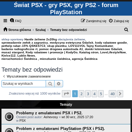
Świat PSX - gry PSX, gry PS2 - forum
PlayStation
FAQ
Zarejestruj się
Zaloguj się
S
Strona główna
Szukaj
Tematy bez odpowiedzi
z
sklep sportowy
Hantle żeliwne 2x20kg
obciążenia żeliwne,
sprowadzenie zwłok z zagranicy
,
medycyna estetyczna Gdańsk
,
kody rabatowe goodie
,
u
pethelp rabat -15% QSKES7C3
,
skup plastiku
,
LOV111VOL Tajny Komunikator
,
badania radiograficzne rt
,
pomoc drogowa autostrada A1
,
domki letniskowe Gdańsk
,
k
masaż stargard
,
Kody rabatowe i promocje | KodyGo
,
Katalog stron
,
LoveLifestyleNow
,
Kielce112
,
Lublin News
,
a
nieruchomości Świdnica , mieszkanie świdnica, agencja Świdnica
j
Tematy bez odpowiedzi
Wyszukiwanie zaawansowane
Szukaj
Wyszukiwanie zaawansowane
Strona
1
z
40
1
2
3
4
5
40
Nas
Znaleziono więcej niż 1000 wyników
…
Tematy
Problemy z emulatorami PSX i PS2.
Ostatni post autor:
Ashevosy
«
wt 30 wrz, 2025 17:20
w
PSX
Problem z emulatorami PlayStation (PSX i PS2).