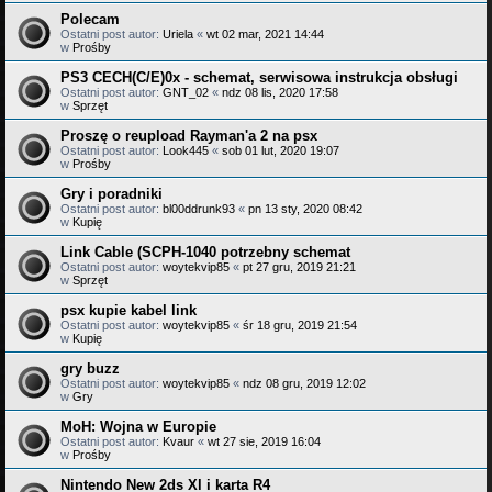
Polecam
Ostatni post autor:
Uriela
«
wt 02 mar, 2021 14:44
w
Prośby
PS3 CECH(C/E)0x - schemat, serwisowa instrukcja obsługi
Ostatni post autor:
GNT_02
«
ndz 08 lis, 2020 17:58
w
Sprzęt
Proszę o reupload Rayman'a 2 na psx
Ostatni post autor:
Look445
«
sob 01 lut, 2020 19:07
w
Prośby
Gry i poradniki
Ostatni post autor:
bl00ddrunk93
«
pn 13 sty, 2020 08:42
w
Kupię
Link Cable (SCPH-1040 potrzebny schemat
Ostatni post autor:
woytekvip85
«
pt 27 gru, 2019 21:21
w
Sprzęt
psx kupie kabel link
Ostatni post autor:
woytekvip85
«
śr 18 gru, 2019 21:54
w
Kupię
gry buzz
Ostatni post autor:
woytekvip85
«
ndz 08 gru, 2019 12:02
w
Gry
MoH: Wojna w Europie
Ostatni post autor:
Kvaur
«
wt 27 sie, 2019 16:04
w
Prośby
Nintendo New 2ds Xl i karta R4