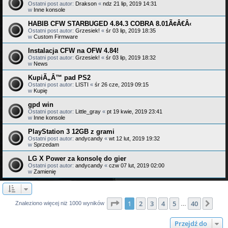
Ostatni post autor:
Drakson
«
ndz 21 lip, 2019 14:31
w
Inne konsole
HABIB CFW STARBUGED 4.84.3 COBRA 8.01Ã¢Â€Â‹
Ostatni post autor:
Grzesiek!
«
śr 03 lip, 2019 18:35
w
Custom Firmware
Instalacja CFW na OFW 4.84!
Ostatni post autor:
Grzesiek!
«
śr 03 lip, 2019 18:32
w
News
KupiÃ„Â™ pad PS2
Ostatni post autor:
LISTI
«
śr 26 cze, 2019 09:15
w
Kupię
gpd win
Ostatni post autor:
Little_gray
«
pt 19 kwie, 2019 23:41
w
Inne konsole
PlayStation 3 12GB z grami
Ostatni post autor:
andycandy
«
wt 12 lut, 2019 19:32
w
Sprzedam
LG X Power za konsolę do gier
Ostatni post autor:
andycandy
«
czw 07 lut, 2019 02:00
w
Zamienię
Strona
1
z
40
1
2
3
4
5
40
Nas
Znaleziono więcej niż 1000 wyników
…
Przejdź do