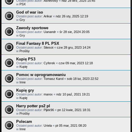
Ostatni post autor:
Ashevosy
«
ndz 28 wrz, 2025 15:45
w
PSX
God of war iso
Ostatni post autor:
Arikar
«
ndz 26 sty, 2025 12:19
w
Gry
Zawody sportowe
Ostatni post autor:
Uanandr
«
śr 28 sie, 2024 20:05
w
Gry
Final Fantasy 8 PL PSX
Ostatni post autor:
Sitesot
«
czw 28 gru, 2023 14:24
w
Prośby
Kupię PS3
Ostatni post autor:
Cyferek
«
czw 09 mar, 2023 12:18
w
Kupię
Pomoc w oprogramowaniu
Ostatni post autor:
Tomasz Karol
«
sob 18 lut, 2023 22:52
w
Inne
Kupię gry
Ostatni post autor:
marex
«
ndz 10 paź, 2021 19:21
w
Kupię
Harry potter ps2 pl
Ostatni post autor:
Pijek96
«
pn 12 kwie, 2021 18:31
w
Prośby
Polecam
Ostatni post autor:
Uriela
«
pt 05 mar, 2021 08:20
w
Inne