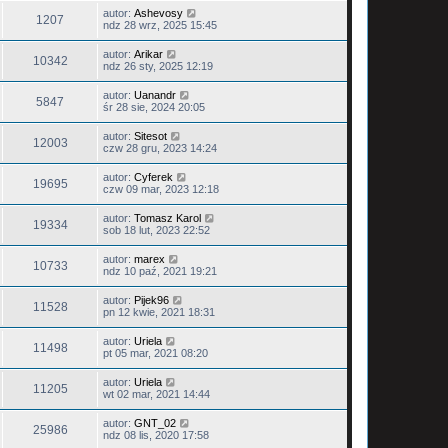
autor:
Ashevosy
1207
ndz 28 wrz, 2025 15:45
autor:
Arikar
10342
ndz 26 sty, 2025 12:19
autor:
Uanandr
5847
śr 28 sie, 2024 20:05
autor:
Sitesot
12003
czw 28 gru, 2023 14:24
autor:
Cyferek
19695
czw 09 mar, 2023 12:18
autor:
Tomasz Karol
19334
sob 18 lut, 2023 22:52
autor:
marex
10733
ndz 10 paź, 2021 19:21
autor:
Pijek96
11528
pn 12 kwie, 2021 18:31
autor:
Uriela
11498
pt 05 mar, 2021 08:20
autor:
Uriela
11205
wt 02 mar, 2021 14:44
autor:
GNT_02
25986
ndz 08 lis, 2020 17:58