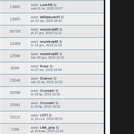
autor:
Look445
13862
sob 01 lut, 2020 19:07
autor:
bl00ddrunk93
13865
pn 13 sty, 2020 08:42
autor:
woytekvip85
50769
pt 27 gru, 2019 21:21
autor:
woytekvip85
12069
śr 18 gru, 2019 21:54
autor:
woytekvip85
12596
ndz 08 gru, 2019 12:02
autor:
Kvaur
8200
wt 27 sie, 2019 16:04
autor:
Drakson
23046
ndz 21 lip, 2019 14:31
autor:
Grzesiek!
20598
śr 03 lip, 2019 18:35
autor:
Grzesiek!
25581
śr 03 lip, 2019 18:32
autor:
LISTI
15222
śr 26 cze, 2019 09:15
autor:
Little_gray
7386
pt 19 kwie, 2019 23:41