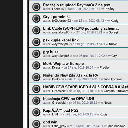
Proszę o reupload Rayman'a 2 na psx
autor:
Look445
»
sob 01 lut, 2020 19:07
» w
Prośby
Gry i poradniki
autor:
bl00ddrunk93
»
pn 13 sty, 2020 08:42
» w
Kupię
Link Cable (SCPH-1040 potrzebny schemat
autor:
woytekvip85
»
pt 27 gru, 2019 21:21
» w
Sprzęt
psx kupie kabel link
autor:
woytekvip85
»
śr 18 gru, 2019 21:54
» w
Kupię
gry buzz
autor:
woytekvip85
»
ndz 08 gru, 2019 12:02
» w
Gry
MoH: Wojna w Europie
autor:
Kvaur
»
wt 27 sie, 2019 16:04
» w
Prośby
Nintendo New 2ds Xl i karta R4
autor:
Drakson
»
ndz 21 lip, 2019 14:31
» w
Inne konsole
HABIB CFW STARBUGED 4.84.3 COBRA 8.01Ã¢
autor:
Grzesiek!
»
śr 03 lip, 2019 18:35
» w
Custom Firmwar
Instalacja CFW na OFW 4.84!
autor:
Grzesiek!
»
śr 03 lip, 2019 18:32
» w
News
KupiÃ„Â™ pad PS2
autor:
LISTI
»
śr 26 cze, 2019 09:15
» w
Kupię
gpd win
autor:
Little_gray
»
pt 19 kwie, 2019 23:41
» w
Inne konsole