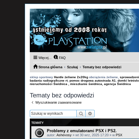
Więcej…
FAQ
Strona główna
Szukaj
Tematy bez odpowiedzi
sklep sportowy
Hantle żeliwne 2x20kg
obciążenia żeliwne,
sprowadzeni
badania radiograficzne rt
,
pomoc drogowa autostrada A1
,
domki letnis
nieruchomości Świdnica , mieszkanie świdnica, agencja Świdnica
Tematy bez odpowiedzi
Wyszukiwanie zaawansowane
Szukaj
Wyszukiwanie zaawan
TEMATY
Problemy z emulatorami PSX i PS2.
autor:
Ashevosy
»
wt 30 wrz, 2025 17:20
» w
PSX