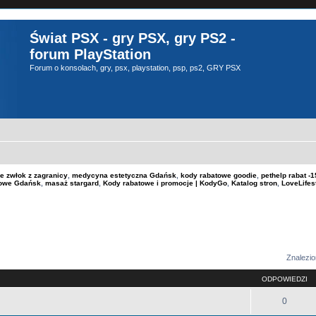
Świat PSX - gry PSX, gry PS2 -
forum PlayStation
Forum o konsolach, gry, psx, playstation, psp, ps2, GRY PSX
e zwłok z zagranicy
,
medycyna estetyczna Gdańsk
,
kody rabatowe goodie
,
pethelp rabat 
kowe Gdańsk
,
masaż stargard
,
Kody rabatowe i promocje | KodyGo
,
Katalog stron
,
LoveLifes
sowane
Znalezio
ODPOWIEDZI
0