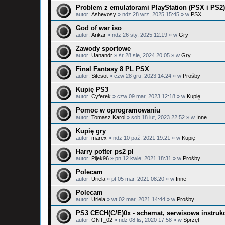
Problem z emulatorami PlayStation (PSX i PS2)
autor:
Ashevosy
»
ndz 28 wrz, 2025 15:45
» w
PSX
God of war iso
autor:
Arikar
»
ndz 26 sty, 2025 12:19
» w
Gry
Zawody sportowe
autor:
Uanandr
»
śr 28 sie, 2024 20:05
» w
Gry
Final Fantasy 8 PL PSX
autor:
Sitesot
»
czw 28 gru, 2023 14:24
» w
Prośby
Kupię PS3
autor:
Cyferek
»
czw 09 mar, 2023 12:18
» w
Kupię
Pomoc w oprogramowaniu
autor:
Tomasz Karol
»
sob 18 lut, 2023 22:52
» w
Inne
Kupię gry
autor:
marex
»
ndz 10 paź, 2021 19:21
» w
Kupię
Harry potter ps2 pl
autor:
Pijek96
»
pn 12 kwie, 2021 18:31
» w
Prośby
Polecam
autor:
Uriela
»
pt 05 mar, 2021 08:20
» w
Inne
Polecam
autor:
Uriela
»
wt 02 mar, 2021 14:44
» w
Prośby
PS3 CECH(C/E)0x - schemat, serwisowa instrukc
autor:
GNT_02
»
ndz 08 lis, 2020 17:58
» w
Sprzęt