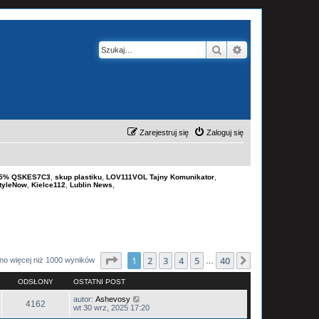
Szukaj
Wyszukiwanie z
Zarejestruj się
Zaloguj się
-15% QSKES7C3
,
skup plastiku
,
LOV111VOL Tajny Komunikator
,
tyleNow
,
Kielce112
,
Lublin News
,
Strona
1
z
40
1
2
3
4
5
40
Następna
no więcej niż 1000 wyników
…
ODSŁONY
OSTATNI POST
autor:
Ashevosy
4162
wt 30 wrz, 2025 17:20