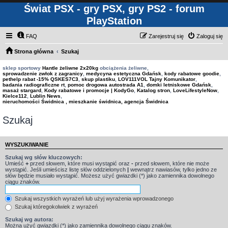
Świat PSX - gry PSX, gry PS2 - forum
PlayStation
FAQ
Zarejestruj się
Zaloguj się
Strona główna
Szukaj
sklep sportowy
Hantle żeliwne 2x20kg
obciążenia żeliwne,
sprowadzenie zwłok z zagranicy
,
medycyna estetyczna Gdańsk
,
kody rabatowe goodie
,
pethelp rabat -15% QSKES7C3
,
skup plastiku
,
LOV111VOL Tajny Komunikator
,
badania radiograficzne rt
,
pomoc drogowa autostrada A1
,
domki letniskowe Gdańsk
,
masaż stargard
,
Kody rabatowe i promocje | KodyGo
,
Katalog stron
,
LoveLifestyleNow
,
Kielce112
,
Lublin News
,
nieruchomości Świdnica , mieszkanie świdnica, agencja Świdnica
Szukaj
WYSZUKIWANIE
Szukaj wg słów kluczowych:
Umieść
+
przed słowem, które musi wystąpić oraz
-
przed słowem, które nie może
wystąpić. Jeśli umieścisz listę słów oddzielonych
|
wewnątrz nawiasów, tylko jedno ze
słów będzie musiało wystąpić. Możesz użyć gwiazdki (*) jako zamiennika dowolnego
ciągu znaków.
Szukaj wszystkich wyrażeń lub użyj wyrażenia wprowadzonego
Szukaj któregokolwiek z wyrażeń
Szukaj wg autora:
Można użyć gwiazdki (*) jako zamiennika dowolnego ciągu znaków.