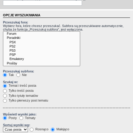
OPCJE WYSZUKIWANIA
Przeszukaj fora:
Wybierz fora, które chcesz przeszukać. Subfora są przeszukiwane automatycznie,
chyba że funkcja „Przeszukuj subfora”, jest wyłączona.
Przeszukaj subfora:
Tak
Nie
Szukaj w:
Temat i treść posta
Tylko treść posta
Tylko tytuły tematów
Tylko pierwszy post tematu
Wyświetl wyniki jako:
Posty
Tematy
Sortuj wyniki wg:
Rosnąco
Malejąco