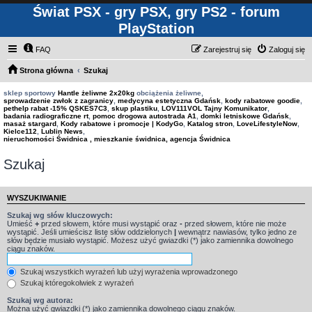
Świat PSX - gry PSX, gry PS2 - forum
PlayStation
FAQ
Zarejestruj się
Zaloguj się
Strona główna
Szukaj
sklep sportowy
Hantle żeliwne 2x20kg
obciążenia żeliwne,
sprowadzenie zwłok z zagranicy
,
medycyna estetyczna Gdańsk
,
kody rabatowe goodie
,
pethelp rabat -15% QSKES7C3
,
skup plastiku
,
LOV111VOL Tajny Komunikator
,
badania radiograficzne rt
,
pomoc drogowa autostrada A1
,
domki letniskowe Gdańsk
,
masaż stargard
,
Kody rabatowe i promocje | KodyGo
,
Katalog stron
,
LoveLifestyleNow
,
Kielce112
,
Lublin News
,
nieruchomości Świdnica , mieszkanie świdnica, agencja Świdnica
Szukaj
WYSZUKIWANIE
Szukaj wg słów kluczowych:
Umieść
+
przed słowem, które musi wystąpić oraz
-
przed słowem, które nie może
wystąpić. Jeśli umieścisz listę słów oddzielonych
|
wewnątrz nawiasów, tylko jedno ze
słów będzie musiało wystąpić. Możesz użyć gwiazdki (*) jako zamiennika dowolnego
ciągu znaków.
Szukaj wszystkich wyrażeń lub użyj wyrażenia wprowadzonego
Szukaj któregokolwiek z wyrażeń
Szukaj wg autora:
Można użyć gwiazdki (*) jako zamiennika dowolnego ciągu znaków.