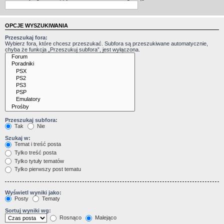
OPCJE WYSZUKIWANIA
Przeszukaj fora:
Wybierz fora, które chcesz przeszukać. Subfora są przeszukiwane automatycznie,
chyba że funkcja „Przeszukuj subfora”, jest wyłączona.
Przeszukaj subfora:
Tak
Nie
Szukaj w:
Temat i treść posta
Tylko treść posta
Tylko tytuły tematów
Tylko pierwszy post tematu
Wyświetl wyniki jako:
Posty
Tematy
Sortuj wyniki wg:
Rosnąco
Malejąco