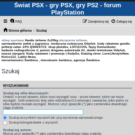
Świat PSX - gry PSX, gry PS2 - forum
PlayStation
FAQ
Zarejestruj się
Zaloguj się
Strona główna
Szukaj
sklep sportowy
Hantle żeliwne 2x20kg
obciążenia żeliwne,
sprowadzenie zwłok z zagranicy
,
medycyna estetyczna Gdańsk
,
kody rabatowe goodie
,
pethelp rabat -15% QSKES7C3
,
skup plastiku
,
LOV111VOL Tajny Komunikator
,
badania radiograficzne rt
,
pomoc drogowa autostrada A1
,
domki letniskowe Gdańsk
,
masaż stargard
,
Kody rabatowe i promocje | KodyGo
,
Katalog stron
,
LoveLifestyleNow
,
Kielce112
,
Lublin News
,
nieruchomości Świdnica , mieszkanie świdnica, agencja Świdnica
Szukaj
WYSZUKIWANIE
Szukaj wg słów kluczowych:
Umieść
+
przed słowem, które musi wystąpić oraz
-
przed słowem, które nie może
wystąpić. Jeśli umieścisz listę słów oddzielonych
|
wewnątrz nawiasów, tylko jedno ze
słów będzie musiało wystąpić. Możesz użyć gwiazdki (*) jako zamiennika dowolnego
ciągu znaków.
Szukaj wszystkich wyrażeń lub użyj wyrażenia wprowadzonego
Szukaj któregokolwiek z wyrażeń
Szukaj wg autora:
Można użyć gwiazdki (*) jako zamiennika dowolnego ciągu znaków.