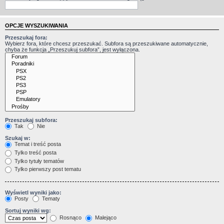
OPCJE WYSZUKIWANIA
Przeszukaj fora:
Wybierz fora, które chcesz przeszukać. Subfora są przeszukiwane automatycznie,
chyba że funkcja „Przeszukuj subfora”, jest wyłączona.
Przeszukaj subfora:
Tak
Nie
Szukaj w:
Temat i treść posta
Tylko treść posta
Tylko tytuły tematów
Tylko pierwszy post tematu
Wyświetl wyniki jako:
Posty
Tematy
Sortuj wyniki wg:
Rosnąco
Malejąco