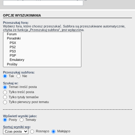
OPCJE WYSZUKIWANIA
Przeszukaj fora:
Wybierz fora, które chcesz przeszukać. Subfora są przeszukiwane automatycznie,
chyba że funkcja „Przeszukuj subfora”, jest wyłączona.
Przeszukaj subfora:
Tak
Nie
Szukaj w:
Temat i treść posta
Tylko treść posta
Tylko tytuły tematów
Tylko pierwszy post tematu
Wyświetl wyniki jako:
Posty
Tematy
Sortuj wyniki wg:
Rosnąco
Malejąco