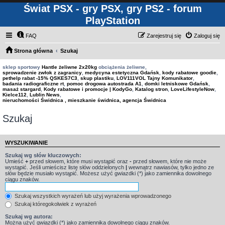
Świat PSX - gry PSX, gry PS2 - forum
PlayStation
FAQ
Zarejestruj się
Zaloguj się
Strona główna
Szukaj
sklep sportowy
Hantle żeliwne 2x20kg
obciążenia żeliwne,
sprowadzenie zwłok z zagranicy
,
medycyna estetyczna Gdańsk
,
kody rabatowe goodie
,
pethelp rabat -15% QSKES7C3
,
skup plastiku
,
LOV111VOL Tajny Komunikator
,
badania radiograficzne rt
,
pomoc drogowa autostrada A1
,
domki letniskowe Gdańsk
,
masaż stargard
,
Kody rabatowe i promocje | KodyGo
,
Katalog stron
,
LoveLifestyleNow
,
Kielce112
,
Lublin News
,
nieruchomości Świdnica , mieszkanie świdnica, agencja Świdnica
Szukaj
WYSZUKIWANIE
Szukaj wg słów kluczowych:
Umieść
+
przed słowem, które musi wystąpić oraz
-
przed słowem, które nie może
wystąpić. Jeśli umieścisz listę słów oddzielonych
|
wewnątrz nawiasów, tylko jedno ze
słów będzie musiało wystąpić. Możesz użyć gwiazdki (*) jako zamiennika dowolnego
ciągu znaków.
Szukaj wszystkich wyrażeń lub użyj wyrażenia wprowadzonego
Szukaj któregokolwiek z wyrażeń
Szukaj wg autora:
Można użyć gwiazdki (*) jako zamiennika dowolnego ciągu znaków.