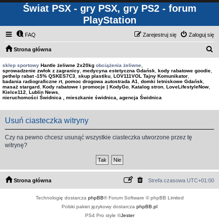
Świat PSX - gry PSX, gry PS2 - forum
PlayStation
FAQ
Zarejestruj się
Zaloguj się
S
Strona główna
z
sklep sportowy
Hantle żeliwne 2x20kg
obciążenia żeliwne,
sprowadzenie zwłok z zagranicy
,
medycyna estetyczna Gdańsk
,
kody rabatowe goodie
,
u
pethelp rabat -15% QSKES7C3
,
skup plastiku
,
LOV111VOL Tajny Komunikator
,
badania radiograficzne rt
,
pomoc drogowa autostrada A1
,
domki letniskowe Gdańsk
,
k
masaż stargard
,
Kody rabatowe i promocje | KodyGo
,
Katalog stron
,
LoveLifestyleNow
,
Kielce112
,
Lublin News
,
a
nieruchomości Świdnica , mieszkanie świdnica, agencja Świdnica
j
Usuń ciasteczka witryny
Czy na pewno chcesz usunąć wszystkie ciasteczka utworzone przez tę
witrynę?
Strona główna
Strefa czasowa
UTC+01:00
Technologię dostarcza
phpBB
® Forum Software © phpBB Limited
Polski pakiet językowy dostarcza
phpBB.pl
PS4 Pro style ©
Jester