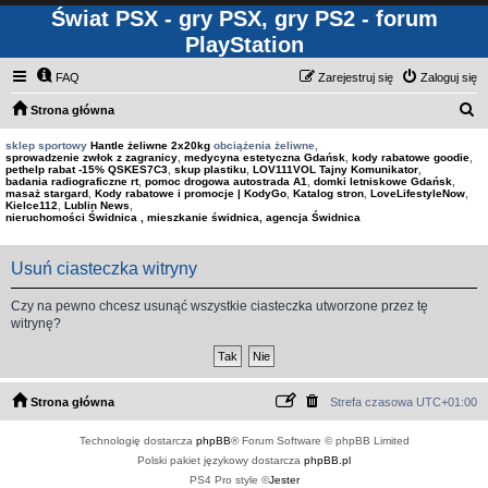
Świat PSX - gry PSX, gry PS2 - forum
PlayStation
FAQ
Zarejestruj się
Zaloguj się
S
Strona główna
z
sklep sportowy
Hantle żeliwne 2x20kg
obciążenia żeliwne,
sprowadzenie zwłok z zagranicy
,
medycyna estetyczna Gdańsk
,
kody rabatowe goodie
,
u
pethelp rabat -15% QSKES7C3
,
skup plastiku
,
LOV111VOL Tajny Komunikator
,
badania radiograficzne rt
,
pomoc drogowa autostrada A1
,
domki letniskowe Gdańsk
,
k
masaż stargard
,
Kody rabatowe i promocje | KodyGo
,
Katalog stron
,
LoveLifestyleNow
,
Kielce112
,
Lublin News
,
a
nieruchomości Świdnica , mieszkanie świdnica, agencja Świdnica
j
Usuń ciasteczka witryny
Czy na pewno chcesz usunąć wszystkie ciasteczka utworzone przez tę
witrynę?
Strona główna
Strefa czasowa
UTC+01:00
Technologię dostarcza
phpBB
® Forum Software © phpBB Limited
Polski pakiet językowy dostarcza
phpBB.pl
PS4 Pro style ©
Jester