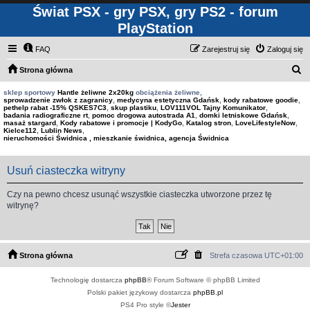
Świat PSX - gry PSX, gry PS2 - forum
PlayStation
FAQ
Zarejestruj się
Zaloguj się
S
Strona główna
z
sklep sportowy
Hantle żeliwne 2x20kg
obciążenia żeliwne,
sprowadzenie zwłok z zagranicy
,
medycyna estetyczna Gdańsk
,
kody rabatowe goodie
,
u
pethelp rabat -15% QSKES7C3
,
skup plastiku
,
LOV111VOL Tajny Komunikator
,
badania radiograficzne rt
,
pomoc drogowa autostrada A1
,
domki letniskowe Gdańsk
,
k
masaż stargard
,
Kody rabatowe i promocje | KodyGo
,
Katalog stron
,
LoveLifestyleNow
,
Kielce112
,
Lublin News
,
a
nieruchomości Świdnica , mieszkanie świdnica, agencja Świdnica
j
Usuń ciasteczka witryny
Czy na pewno chcesz usunąć wszystkie ciasteczka utworzone przez tę
witrynę?
Strona główna
Strefa czasowa
UTC+01:00
Technologię dostarcza
phpBB
® Forum Software © phpBB Limited
Polski pakiet językowy dostarcza
phpBB.pl
PS4 Pro style ©
Jester