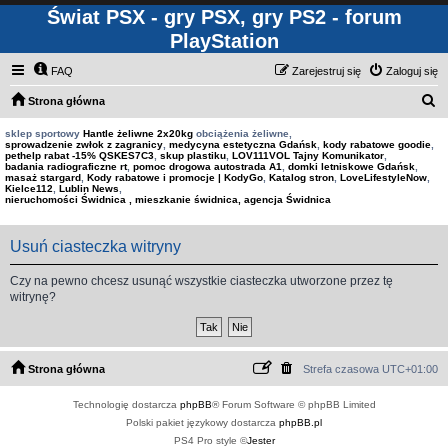
Świat PSX - gry PSX, gry PS2 - forum
PlayStation
FAQ
Zarejestruj się
Zaloguj się
S
Strona główna
z
sklep sportowy
Hantle żeliwne 2x20kg
obciążenia żeliwne,
sprowadzenie zwłok z zagranicy
,
medycyna estetyczna Gdańsk
,
kody rabatowe goodie
,
u
pethelp rabat -15% QSKES7C3
,
skup plastiku
,
LOV111VOL Tajny Komunikator
,
badania radiograficzne rt
,
pomoc drogowa autostrada A1
,
domki letniskowe Gdańsk
,
k
masaż stargard
,
Kody rabatowe i promocje | KodyGo
,
Katalog stron
,
LoveLifestyleNow
,
Kielce112
,
Lublin News
,
a
nieruchomości Świdnica , mieszkanie świdnica, agencja Świdnica
j
Usuń ciasteczka witryny
Czy na pewno chcesz usunąć wszystkie ciasteczka utworzone przez tę
witrynę?
Strona główna
Strefa czasowa
UTC+01:00
Technologię dostarcza
phpBB
® Forum Software © phpBB Limited
Polski pakiet językowy dostarcza
phpBB.pl
PS4 Pro style ©
Jester