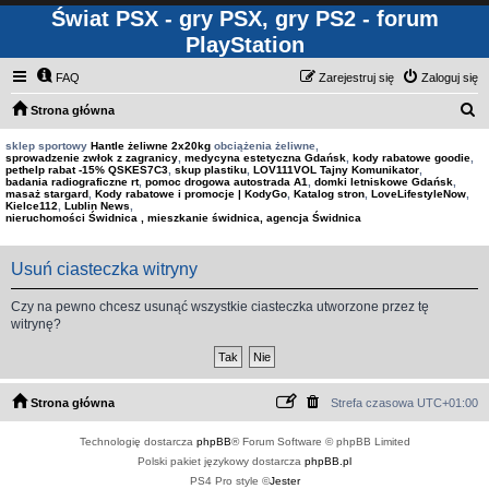
Świat PSX - gry PSX, gry PS2 - forum
PlayStation
FAQ
Zarejestruj się
Zaloguj się
S
Strona główna
z
sklep sportowy
Hantle żeliwne 2x20kg
obciążenia żeliwne,
sprowadzenie zwłok z zagranicy
,
medycyna estetyczna Gdańsk
,
kody rabatowe goodie
,
u
pethelp rabat -15% QSKES7C3
,
skup plastiku
,
LOV111VOL Tajny Komunikator
,
badania radiograficzne rt
,
pomoc drogowa autostrada A1
,
domki letniskowe Gdańsk
,
k
masaż stargard
,
Kody rabatowe i promocje | KodyGo
,
Katalog stron
,
LoveLifestyleNow
,
Kielce112
,
Lublin News
,
a
nieruchomości Świdnica , mieszkanie świdnica, agencja Świdnica
j
Usuń ciasteczka witryny
Czy na pewno chcesz usunąć wszystkie ciasteczka utworzone przez tę
witrynę?
Strona główna
Strefa czasowa
UTC+01:00
Technologię dostarcza
phpBB
® Forum Software © phpBB Limited
Polski pakiet językowy dostarcza
phpBB.pl
PS4 Pro style ©
Jester