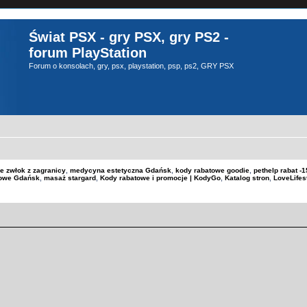
Świat PSX - gry PSX, gry PS2 -
forum PlayStation
Forum o konsolach, gry, psx, playstation, psp, ps2, GRY PSX
e zwłok z zagranicy
,
medycyna estetyczna Gdańsk
,
kody rabatowe goodie
,
pethelp rabat 
kowe Gdańsk
,
masaż stargard
,
Kody rabatowe i promocje | KodyGo
,
Katalog stron
,
LoveLifes