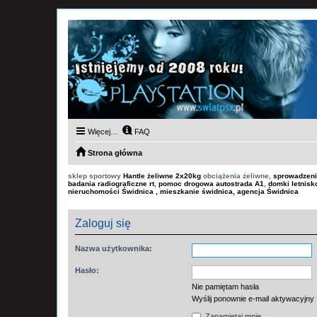
Więcej…
FAQ
Strona główna
sklep sportowy
Hantle żeliwne 2x20kg
obciążenia żeliwne,
sprowadzeni
badania radiograficzne rt
,
pomoc drogowa autostrada A1
,
domki letnis
nieruchomości Świdnica , mieszkanie świdnica, agencja Świdnica
Zaloguj się
Nazwa użytkownika:
Hasło:
Nie pamiętam hasła
Wyślij ponownie e-mail aktywacyjny
Zapamiętaj mnie