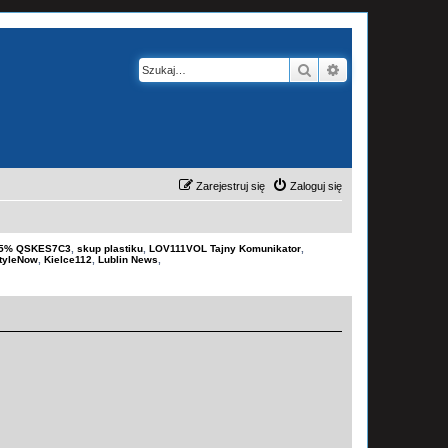
Szukaj
Wyszukiwanie z
Zarejestruj się
Zaloguj się
-15% QSKES7C3
,
skup plastiku
,
LOV111VOL Tajny Komunikator
,
tyleNow
,
Kielce112
,
Lublin News
,