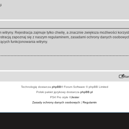
ji
itryny. Rejestracja zajmuje tylko chwilę, a znacznie zwiększa możliwości korzyst
stracją zapoznaj się z naszym regulaminem, zasadami ochrony danych osobowych
ących funkcjonowania witryny.
Kon
Technologię dostarcza
phpBB
® Forum Software © phpBB Limited
Polski pakiet językowy dostarcza
phpBB.pl
PS4 Pro style ©
Jester
Zasady ochrony danych osobowych
|
Regulamin