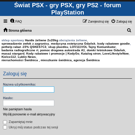
Świat PSX - gry PSX, gry PS2 - forum
PlayStation
FAQ
Zarejestruj się
Zaloguj się
S
Strona główna
z
sklep sportowy
Hantle żeliwne 2x20kg
obciążenia żeliwne,
sprowadzenie zwłok z zagranicy
,
medycyna estetyczna Gdańsk
,
kody rabatowe goodie
,
u
pethelp rabat -15% QSKES7C3
,
skup plastiku
,
LOV111VOL Tajny Komunikator
,
badania radiograficzne rt
,
pomoc drogowa autostrada A1
,
domki letniskowe Gdańsk
,
k
masaż stargard
,
Kody rabatowe i promocje | KodyGo
,
Katalog stron
,
LoveLifestyleNow
,
Kielce112
,
Lublin News
,
a
nieruchomości Świdnica , mieszkanie świdnica, agencja Świdnica
j
Zaloguj się
Nazwa użytkownika:
Hasło:
Nie pamiętam hasła
Wyślij ponownie e-mail aktywacyjny
Zapamiętaj mnie
Ukryj mój status podczas tej sesji