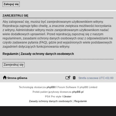
ZAREJESTRUJ SIĘ
Aby zalogować się, musisz być zarejestrowanym użytkownikiem witryny.
Rejestracja zajmuje tylko chwilę, a znacznie zwiększa możliwości korzystania
z witryny. Administrator witryny może zarejestrowanym użytkownikom nadać
wiele dodatkowych uprawnień. Przed rejestracją zapoznaj się z naszym
regulaminem, zasadami ochrony danych osobowych oraz z odpowiedziami na
często zadawane pytania (FAQ), gdzie jest wyjaśnionych wiele podstawowych
zagadnień dotyczących funkcjonowania witryny.
Regulamin
|
Zasady ochrony danych osobowych
Zarejestruj się
Strona główna
Strefa czasowa
UTC+01:00
Technologię dostarcza
phpBB
® Forum Software © phpBB Limited
Polski pakiet językowy dostarcza
phpBB.pl
PS4 Pro style ©
Jester
Zasady ochrony danych osobowych
|
Regulamin