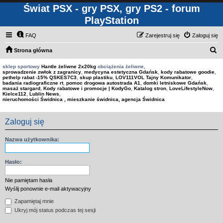
Świat PSX - gry PSX, gry PS2 - forum
PlayStation
FAQ
Zarejestruj się
Zaloguj się
S
Strona główna
z
sklep sportowy
Hantle żeliwne 2x20kg
obciążenia żeliwne,
sprowadzenie zwłok z zagranicy
,
medycyna estetyczna Gdańsk
,
kody rabatowe goodie
,
u
pethelp rabat -15% QSKES7C3
,
skup plastiku
,
LOV111VOL Tajny Komunikator
,
badania radiograficzne rt
,
pomoc drogowa autostrada A1
,
domki letniskowe Gdańsk
,
k
masaż stargard
,
Kody rabatowe i promocje | KodyGo
,
Katalog stron
,
LoveLifestyleNow
,
Kielce112
,
Lublin News
,
a
nieruchomości Świdnica , mieszkanie świdnica, agencja Świdnica
j
Zaloguj się
Nazwa użytkownika:
Hasło:
Nie pamiętam hasła
Wyślij ponownie e-mail aktywacyjny
Zapamiętaj mnie
Ukryj mój status podczas tej sesji