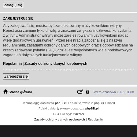
ZAREJESTRUJ SIĘ
Aby zalogować się, musisz być zarejestrowanym użytkownikiem witryny.
Rejestracja zajmuje tylko chwilę, a znacznie zwiększa możliwości korzystania
z witryny. Administrator witryny może zarejestrowanym użytkownikom nadać
wiele dodatkowych uprawnień. Przed rejestracją zapoznaj się z naszym
regulaminem, zasadami ochrony danych osobowych oraz z odpowiedziami na
często zadawane pytania (FAQ), gdzie jest wyjaśnionych wiele podstawowych
zagadnień dotyczących funkcjonowania witryny.
Regulamin
|
Zasady ochrony danych osobowych
Zarejestruj się
Strona główna
Strefa czasowa
UTC+01:00
Technologię dostarcza
phpBB
® Forum Software © phpBB Limited
Polski pakiet językowy dostarcza
phpBB.pl
PS4 Pro style ©
Jester
Zasady ochrony danych osobowych
|
Regulamin